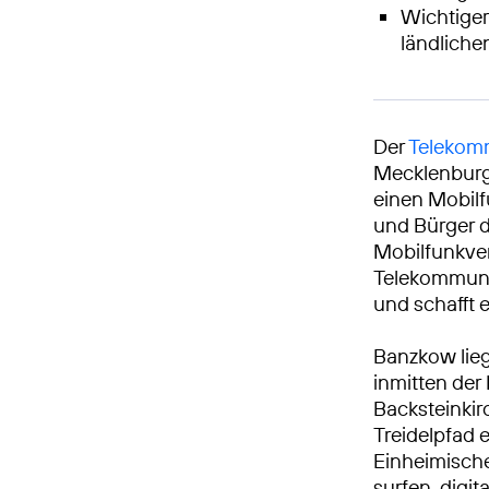
Wichtiger
ländlich
Der
Telekomm
Mecklenburg
einen Mobilf
und Bürger d
Mobilfunkve
Telekommunik
und schafft 
Banzkow lieg
inmitten der
Backsteinkir
Treidelpfad 
Einheimisch
surfen, digi