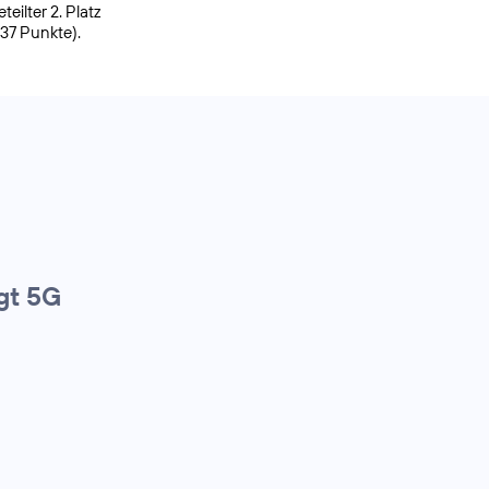
ilter 2. Platz
937 Punkte).
gt 5G