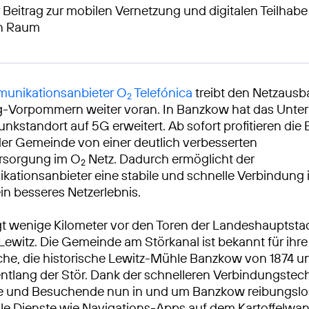
 Beitrag zur mobilen Vernetzung und digitalen Teilhabe
en Raum
unikationsanbieter O
Telefónica
treibt den Netzausb
2
-Vorpommern weiter voran. In Banzkow hat das Unter
unkstandort auf 5G erweitert. Ab sofort profitieren die
er Gemeinde von einer deutlich verbesserten
rsorgung im O
Netz. Dadurch ermöglicht der
2
ationsanbieter eine stabile und schnelle Verbindung
ein besseres Netzerlebnis.
t wenige Kilometer vor den Toren der Landeshauptsta
 Lewitz. Die Gemeinde am Störkanal ist bekannt für ihr
che, die historische Lewitz-Mühle Banzkow von 1874 u
entlang der Stör. Dank der schnelleren Verbindungste
e und Besuchende nun in und um Banzkow reibungslo
tale Dienste wie Navigations-Apps auf dem Kartoffelw