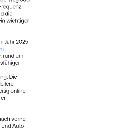
-Frequenz
nd die
ein wichtiger
Im Jahr 2025
en
, rund um
gsfähiger
ng. Die
bilere
itig online
rer
nach vorne
n und Auto –