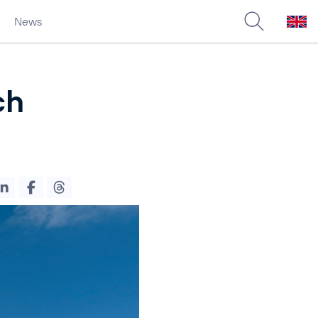
News
ch