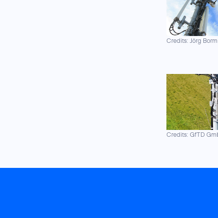
Credits: Jörg Borm
Credits: GfTD G