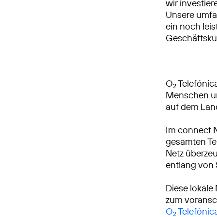
wir investie
Unsere umfa
ein noch leis
Geschäftsku
O
Telefónica
2
Menschen und
auf dem Lan
Im connect 
gesamten Tei
Netz überzeu
entlang von
Diese lokale
zum voransch
O
Telefónic
2