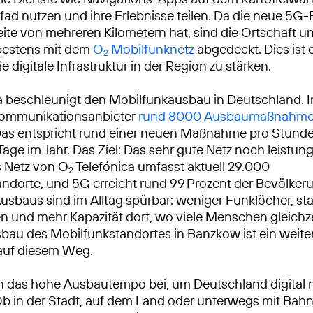
fad nutzen und ihre Erlebnisse teilen. Da die neue 5G
ite von mehreren Kilometern hat, sind die Ortschaft u
estens mit dem
O
Mobilfunknetz
abgedeckt. Dies ist 
2
ie digitale Infrastruktur in der Region zu stärken.
a beschleunigt den Mobilfunkausbau in Deutschland. 
ekommunikationsanbieter
rund 8000 Ausbaumaßnahm
Das entspricht rund einer neuen Maßnahme pro Stunde
Tage im Jahr. Das Ziel: Das sehr gute Netz noch leistun
 Netz von O
Telefónica umfasst aktuell 29.000
2
ndorte, und 5G erreicht rund 99 Prozent der Bevölkeru
usbaus sind im Alltag spürbar: weniger Funklöcher, sta
 und mehr Kapazität dort, wo viele Menschen gleichze
sbau des Mobilfunkstandortes in Banzkow ist ein weite
 auf diesem Weg.
n das hohe Ausbautempo bei, um Deutschland digital 
Ob in der Stadt, auf dem Land oder unterwegs mit Bah