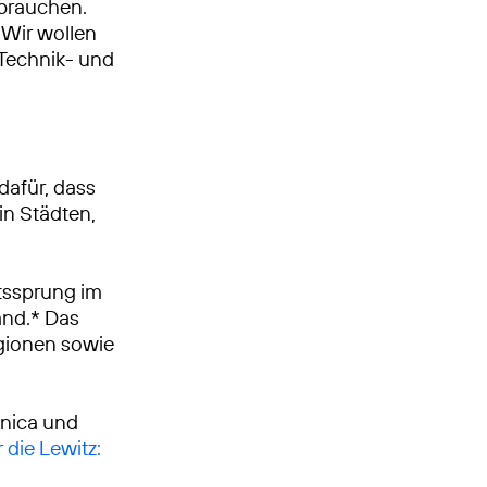
 brauchen.
Wir wollen
, Technik- und
dafür, dass
in Städten,
tssprung im
and.* Das
egionen sowie
ónica und
 die Lewitz: