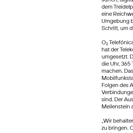
dem Treidelp
eine Reichwe
Umgebung b
Schritt, um d
O
Telefónic
2
hat der Tel
umgesetzt. 
die Uhr, 365 
machen. Das
Mobilfunksta
Folgen des A
Verbindungen
sind. Der Au
Meilenstein
„Wir behalte
zu bringen. 