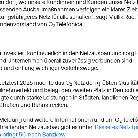
ren dort, wo unsere Kundinnen und Kunden unser Netz
ssenden Ausbaumaßnahmen verfolgen ein klares Ziel: 
tungsfähigeres Netz für alle schaffen“, sagt Mallik Rao
ndenvorstand von O
Telefónica.
2
 investiert kontinuierlich in den Netzausbau und sorgt 
 Unternehmen überall zuverlässig verbunden sind – 
d und entlang wichtiger Verkehrswege.
Netztest 2025 machte das O
Netz den größten Qualitä
2
lnehmerfeld und belegt den zweiten Platz in Deutschl
gte durch starke Leistungen in Städten, ländlichen R
 Straßen und Bahnstrecken.
 Meldung und weitere Informationen rund um O
Telef
2
reitenden Netzausbau gibt es unter:
Besseres Netz für
a bringt 5G nach Banzkow