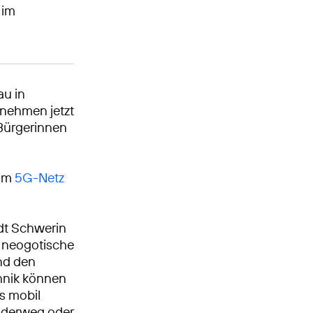
 im
au in
nehmen jetzt
 Bürgerinnen
 im
5G-Netz
dt Schwerin
e neogotische
nd den
chnik können
s mobil
anderweg oder