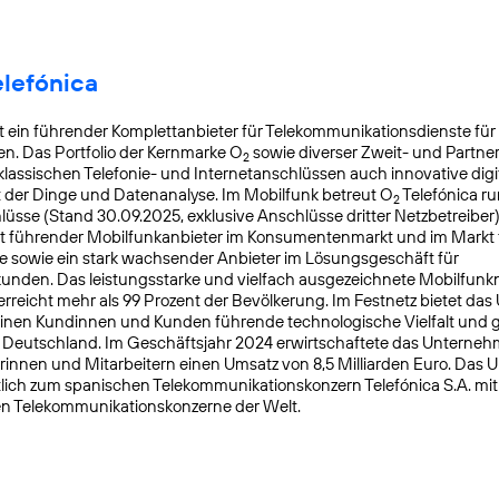
elefónica
t ein führender Komplettanbieter für Telekommunikationsdienste für
. Das Portfolio der Kernmarke O
sowie diverser Zweit- und Partn
2
lassischen Telefonie- und Internetanschlüssen auch innovative digit
t der Dinge und Datenanalyse. Im Mobilfunk betreut O
Telefónica ru
2
üsse (Stand 30.09.2025, exklusive Anschlüsse dritter Netzbetreiber)
t führender Mobilfunkanbieter im Konsumentenmarkt und im Markt f
 sowie ein stark wachsender Anbieter im Lösungsgeschäft für
nden. Das leistungsstarke und vielfach ausgezeichnete Mobilfunk
reicht mehr als 99 Prozent der Bevölkerung. Im Festnetz bietet da
einen Kundinnen und Kunden führende technologische Vielfalt und 
n Deutschland. Im Geschäftsjahr 2024 erwirtschaftete das Unterneh
rinnen und Mitarbeitern einen Umsatz von 8,5 Milliarden Euro. Das
lich zum spanischen Telekommunikationskonzern Telefónica S.A. mit S
en Telekommunikationskonzerne der Welt.