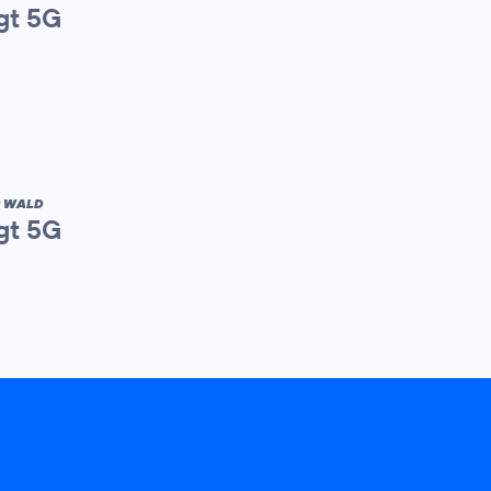
gt 5G
R WALD
gt 5G