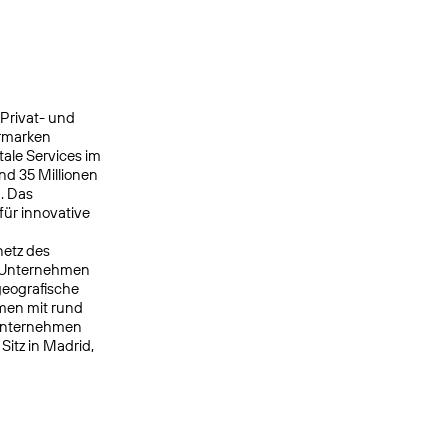
 Privat- und
ermarken
ale Services im
nd 35 Millionen
. Das
ür innovative
netz des
s Unternehmen
geografische
men mit rund
 Unternehmen
itz in Madrid,