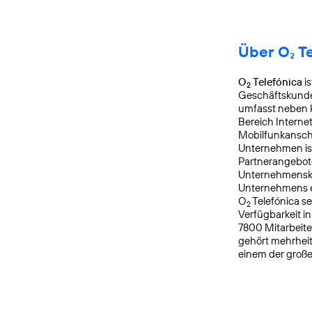
Über O₂ T
O
Telefónica
is
2
Geschäftskunden
umfasst neben k
Bereich Interne
Mobilfunkanschl
Unternehmen is
Partnerangebote
Unternehmensku
Unternehmens er
O
Telefónica s
2
Verfügbarkeit i
7800 Mitarbeite
gehört mehrheit
einem der groß