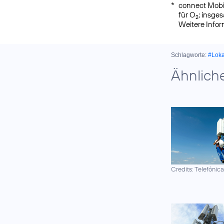
*
connect Mobil
für O
; insge
2
Weitere Info
Schlagworte:
#Lok
Ähnlich
Credits: Telefónic