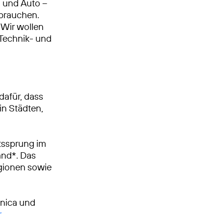
n und Auto –
 brauchen.
Wir wollen
, Technik- und
dafür, dass
in Städten,
tssprung im
and*. Das
egionen sowie
ónica und
r