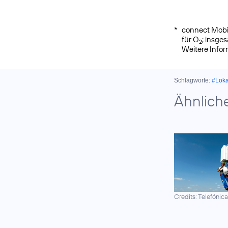
*
connect Mobil
für O
; insge
2
Weitere Info
Schlagworte:
#Lok
Ähnlich
Credits: Telefónic