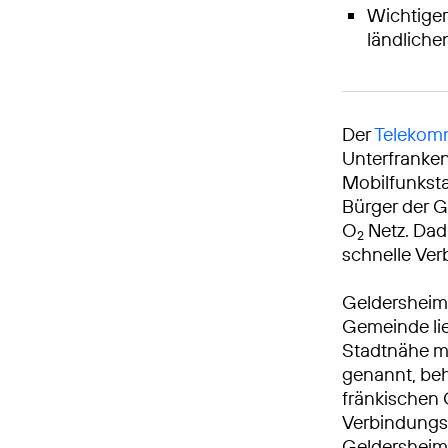
Wichtiger
ländlich
Der
Telekomm
Unterfranken
Mobilfunksta
Bürger der G
O
Netz. Dad
2
schnelle Ve
Geldersheim 
Gemeinde lie
Stadtnähe mi
genannt, be
fränkischen O
Verbindungs
Geldersheim 