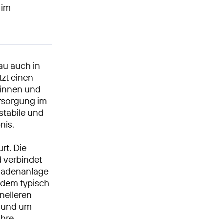
 im
au auch in
zt einen
erinnen und
rsorgung im
stabile und
nis.
rt. Die
 verbindet
 Gadenanlage
 dem typisch
hnelleren
n und um
ihre