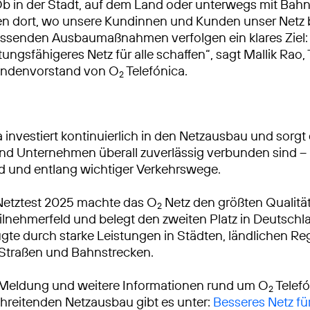
Ob in der Stadt, auf dem Land oder unterwegs mit Bah
ren dort, wo unsere Kundinnen und Kunden unser Netz
ssenden Ausbaumaßnahmen verfolgen ein klares Ziel: 
tungsfähigeres Netz für alle schaffen“, sagt Mallik Rao
ndenvorstand von O
2
 investiert kontinuierlich in den Netzausbau und sorgt 
 Unternehmen überall zuverlässig verbunden sind – 
d und entlang wichtiger Verkehrswege.
Netztest 2025 machte das O
Netz den größten Qualitä
2
lnehmerfeld und belegt den zweiten Platz in Deutschl
gte durch starke Leistungen in Städten, ländlichen R
 Straßen und Bahnstrecken.
 Meldung und weitere Informationen rund um O
Telef
2
reitenden Netzausbau gibt es unter:
Besseres Netz fü