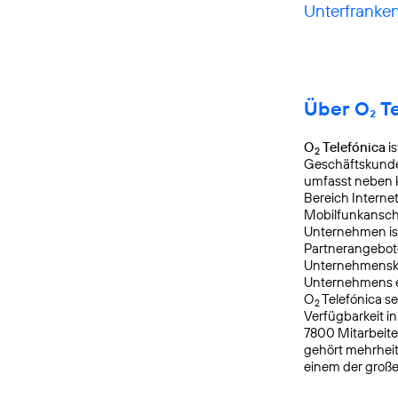
Unterfranken
Über O₂ T
O
Telefónica
is
2
Geschäftskunden
umfasst neben k
Bereich Interne
Mobilfunkanschl
Unternehmen is
Partnerangebote
Unternehmensku
Unternehmens er
O
Telefónica s
2
Verfügbarkeit i
7800 Mitarbeite
gehört mehrheit
einem der groß