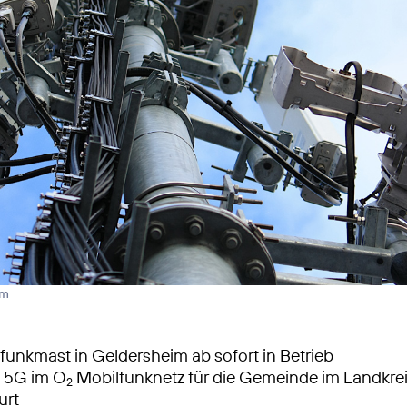
rm
unkmast in Geldersheim ab sofort in Betrieb
s 5G im O
Mobilfunknetz für die Gemeinde im Landkre
2
urt