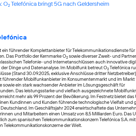
: O
Telefónica bringt 5G nach Geldersheim
2
elefónica
t ein führender Komplettanbieter für Telekommunikationsdienste für
. Das Portfolio der Kernmarke O
sowie diverser Zweit- und Partn
2
lassischen Telefonie- und Internetanschlüssen auch innovative digit
t der Dinge und Datenanalyse. Im Mobilfunk betreut O
Telefónica ru
2
üsse (Stand 30.09.2025, exklusive Anschlüsse dritter Netzbetreiber)
t führender Mobilfunkanbieter im Konsumentenmarkt und im Markt f
 sowie ein stark wachsender Anbieter im Lösungsgeschäft für
nden. Das leistungsstarke und vielfach ausgezeichnete Mobilfunk
reicht mehr als 99 Prozent der Bevölkerung. Im Festnetz bietet da
einen Kundinnen und Kunden führende technologische Vielfalt und 
n Deutschland. Im Geschäftsjahr 2024 erwirtschaftete das Unterneh
rinnen und Mitarbeitern einen Umsatz von 8,5 Milliarden Euro. Das
lich zum spanischen Telekommunikationskonzern Telefónica S.A. mit S
en Telekommunikationskonzerne der Welt.