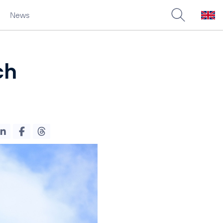
News
ch