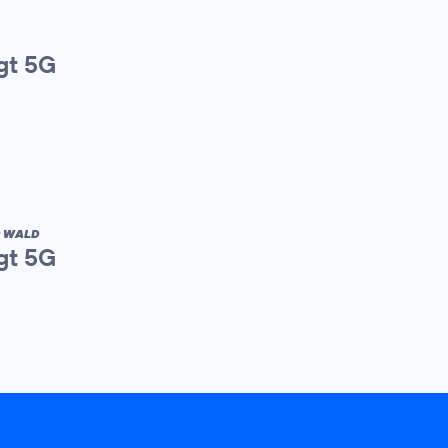
gt 5G
R WALD
gt 5G