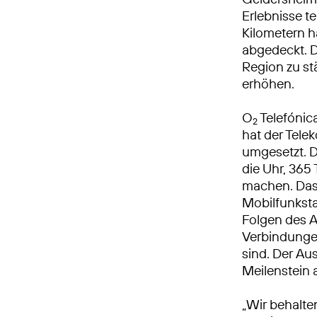
Erlebnisse t
Kilometern h
abgedeckt. Di
Region zu st
erhöhen.
O
Telefónic
2
hat der Tel
umgesetzt. 
die Uhr, 365 
machen. Das
Mobilfunksta
Folgen des A
Verbindungen
sind. Der Au
Meilenstein
„Wir behalte