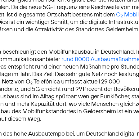
eilen. Da die neue 5G-Frequenz eine Reichweite von m
at, ist die gesamte Ortschaft bestens mit dem
O
Mobil
2
es ist ein wichtiger Schritt, um die digitale Infrastruktu
ärken und die Attraktivität des Standortes Geldersheim
a beschleunigt den Mobilfunkausbau in Deutschland. 
ekommunikationsanbieter
rund 8000 Ausbaumaßnahm
Das entspricht rund einer neuen Maßnahme pro Stunde
Tage im Jahr. Das Ziel: Das sehr gute Netz noch leistun
 Netz von O
Telefónica umfasst aktuell 29.000
2
ndorte, und 5G erreicht rund 99 Prozent der Bevölkeru
usbaus sind im Alltag spürbar: weniger Funklöcher, sta
 und mehr Kapazität dort, wo viele Menschen gleichze
sbau des Mobilfunkstandortes in Geldersheim ist ein we
 auf diesem Weg.
n das hohe Ausbautempo bei, um Deutschland digital 