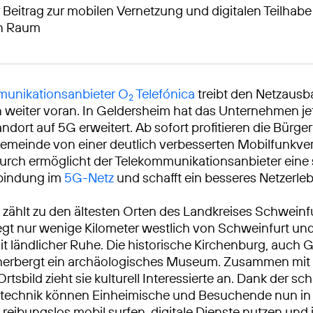
 Beitrag zur mobilen Vernetzung und digitalen Teilhabe
en Raum
unikationsanbieter O
Telefónica
treibt den Netzausb
2
 weiter voran. In Geldersheim hat das Unternehmen jet
ndort auf 5G erweitert. Ab sofort profitieren die Bürg
emeinde von einer deutlich verbesserten Mobilfunkve
urch ermöglicht der Telekommunikationsanbieter eine 
rbindung im
5G-Netz
und schafft ein besseres Netzerleb
zählt zu den ältesten Orten des Landkreises Schweinfu
gt nur wenige Kilometer westlich von Schweinfurt und
t ländlicher Ruhe. Die historische Kirchenburg, auch
herbergt ein archäologisches Museum. Zusammen mit
rtsbild zieht sie kulturell Interessierte an. Dank der sc
technik können Einheimische und Besuchende nun i
reibungslos mobil surfen, digitale Dienste nutzen und 