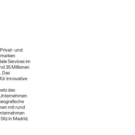
 Privat- und
ermarken
ale Services im
nd 35 Millionen
. Das
ür innovative
netz des
s Unternehmen
geografische
men mit rund
 Unternehmen
itz in Madrid,