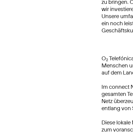
zu bringen. 
wir investie
Unsere umfa
ein noch leis
Geschäftsku
O
Telefónica
2
Menschen und
auf dem Lan
Im connect 
gesamten Tei
Netz überzeu
entlang von
Diese lokale
zum voransch