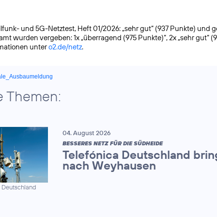
funk- und 5G-Netztest, Heft 01/2026: „sehr gut“ (937 Punkte) und gete
samt wurden vergeben: 1x „überragend (975 Punkte)“, 2x „sehr gut“ (
rmationen unter
o2.de/netz
.
ale_Ausbaumeldung
e Themen:
04. August 2026
BESSERES NETZ FÜR DIE SÜDHEIDE
Telefónica Deutschland brin
nach Weyhausen
a Deutschland