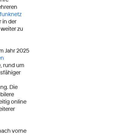
ehreren
funknetz
r in der
 weiter zu
Im Jahr 2025
en
, rund um
gsfähiger
ng. Die
bilere
itig online
iterer
nach vorne