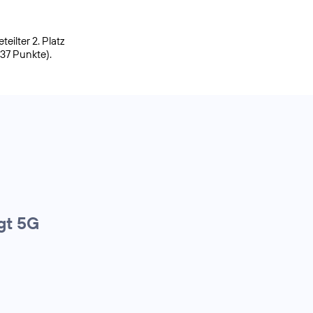
ilter 2. Platz
937 Punkte).
gt 5G