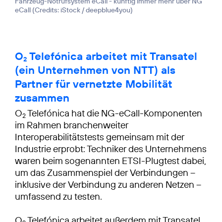
Fahrzeug-Notrufsystem eCall - künftig immer mehr über NG
eCall (
Credits: iStock / deepblue4you
)
O
Telefónica arbeitet mit Transatel
2
(ein Unternehmen von NTT) als
Partner für vernetzte Mobilität
zusammen
O
Telefónica hat die NG-eCall-Komponenten
2
im Rahmen branchenweiter
Interoperabilitätstests gemeinsam mit der
Industrie erprobt: Techniker des Unternehmens
waren beim sogenannten ETSI-Plugtest dabei,
um das Zusammenspiel der Verbindungen –
inklusive der Verbindung zu anderen Netzen –
umfassend zu testen.
O
Telefónica arbeitet außerdem mit Transatel