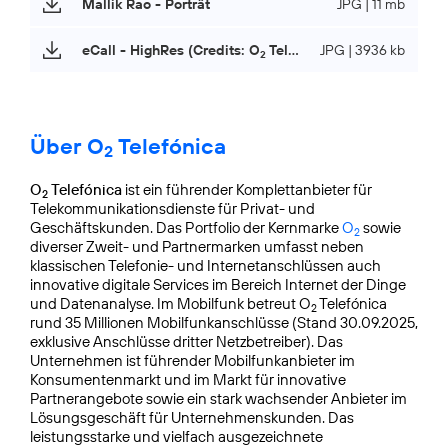
Mallik Rao - Porträt
JPG | 11 mb
eCall - HighRes (Credits: O
Telefónica)
JPG | 3936 kb
2
Über O
Telefónica
2
O
Telefónica
ist ein führender Komplettanbieter für
2
Telekommunikationsdienste für Privat- und
Geschäftskunden. Das Portfolio der Kernmarke
O
sowie
2
diverser Zweit- und Partnermarken umfasst neben
klassischen Telefonie- und Internetanschlüssen auch
innovative digitale Services im Bereich Internet der Dinge
und Datenanalyse. Im Mobilfunk betreut O
Telefónica
2
rund 35 Millionen Mobilfunkanschlüsse (Stand 30.09.2025,
exklusive Anschlüsse dritter Netzbetreiber). Das
Unternehmen ist führender Mobilfunkanbieter im
Konsumentenmarkt und im Markt für innovative
Partnerangebote sowie ein stark wachsender Anbieter im
Lösungsgeschäft für Unternehmens­kunden. Das
leistungsstarke und vielfach ausgezeichnete