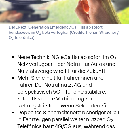
Der „Next-Generation Emergency Call“ ist ab sofort
bundesweit im O
Netz verfügbar (
Credits: Florian Streicher /
2
O
Telefónica
)
2
Neue Technik: NG eCall ist ab sofort im O
2
Netz verfügbar – der Notruf für Autos und
Nutzfahrzeuge wird fit für die Zukunft
Mehr Sicherheit für Fahrerinnen und
Fahrer: Der Notruf nutzt 4G und
perspektivisch 5G – für eine stabilere,
zukunftssichere Verbindung zur
Rettungsleitstelle, wenn Sekunden zählen
Doppeltes Sicherheitsnetz: bisheriger eCall
in Fahrzeugen parallel weiter nutzbar; O
2
Telefónica baut 4G/5G aus, während das