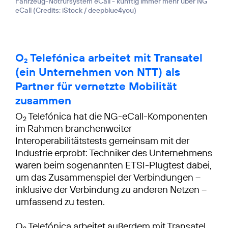
Fahrzeug-Notrufsystem eCall - künftig immer mehr über NG
eCall (
Credits: iStock / deepblue4you
)
O
Telefónica arbeitet mit Transatel
2
(ein Unternehmen von NTT) als
Partner für vernetzte Mobilität
zusammen
O
Telefónica hat die NG-eCall-Komponenten
2
im Rahmen branchenweiter
Interoperabilitätstests gemeinsam mit der
Industrie erprobt: Techniker des Unternehmens
waren beim sogenannten ETSI-Plugtest dabei,
um das Zusammenspiel der Verbindungen –
inklusive der Verbindung zu anderen Netzen –
umfassend zu testen.
O
Telefónica arbeitet außerdem mit Transatel