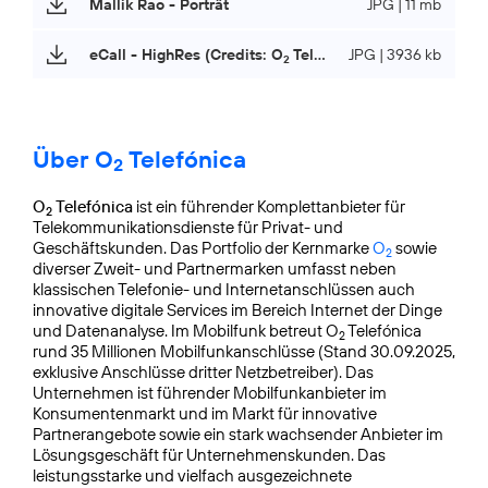
Mallik Rao - Porträt
JPG | 11 mb
eCall - HighRes (Credits: O
Telefónica)
JPG | 3936 kb
2
Über O
Telefónica
2
O
Telefónica
ist ein führender Komplettanbieter für
2
Telekommunikationsdienste für Privat- und
Geschäftskunden. Das Portfolio der Kernmarke
O
sowie
2
diverser Zweit- und Partnermarken umfasst neben
klassischen Telefonie- und Internetanschlüssen auch
innovative digitale Services im Bereich Internet der Dinge
und Datenanalyse. Im Mobilfunk betreut O
Telefónica
2
rund 35 Millionen Mobilfunkanschlüsse (Stand 30.09.2025,
exklusive Anschlüsse dritter Netzbetreiber). Das
Unternehmen ist führender Mobilfunkanbieter im
Konsumentenmarkt und im Markt für innovative
Partnerangebote sowie ein stark wachsender Anbieter im
Lösungsgeschäft für Unternehmens­kunden. Das
leistungsstarke und vielfach ausgezeichnete