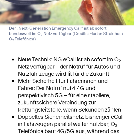
Der „Next-Generation Emergency Call“ ist ab sofort
bundesweit im O
Netz verfügbar (
Credits: Florian Streicher /
2
O
Telefónica
)
2
Neue Technik: NG eCall ist ab sofort im O
2
Netz verfügbar – der Notruf für Autos und
Nutzfahrzeuge wird fit für die Zukunft
Mehr Sicherheit für Fahrerinnen und
Fahrer: Der Notruf nutzt 4G und
perspektivisch 5G – für eine stabilere,
zukunftssichere Verbindung zur
Rettungsleitstelle, wenn Sekunden zählen
Doppeltes Sicherheitsnetz: bisheriger eCall
in Fahrzeugen parallel weiter nutzbar; O
2
Telefónica baut 4G/5G aus, während das