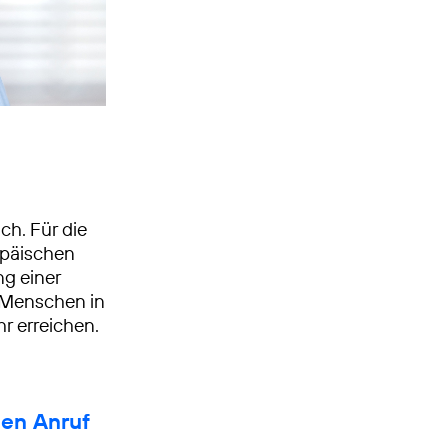
ch. Für die
opäischen
ng einer
n Menschen in
r erreichen.
hen Anruf