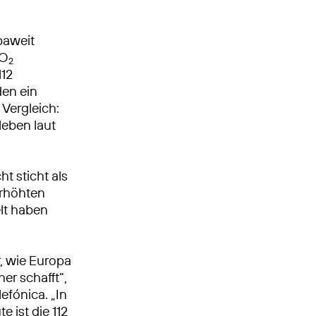
paweit
 O
2
112
den ein
 Vergleich:
leben laut
ht sticht als
erhöhten
elt haben
r, wie Europa
er schafft“,
efónica. „In
 ist die 112