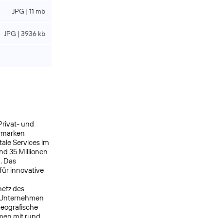
JPG | 11 mb
JPG | 3936 kb
Privat- und
ermarken
ale Services im
nd 35 Millionen
. Das
ür innovative
netz des
s Unternehmen
geografische
men mit rund