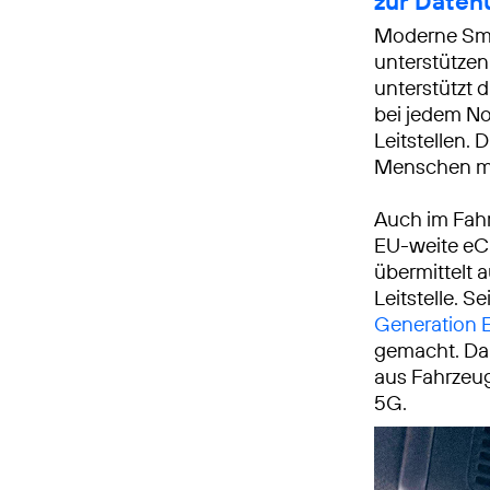
zur Daten
Moderne Smar
unterstützen
unterstützt 
bei jedem No
Leitstellen.
Menschen mo
Auch im Fahr
EU-weite eCa
übermittelt 
Leitstelle. S
Generation 
gemacht. Dam
aus Fahrzeu
5G.