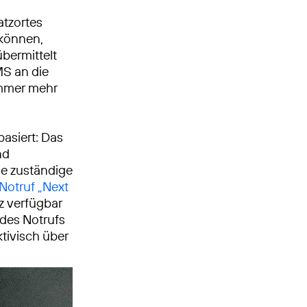
atzortes
 können,
bermittelt
MS an die
immer mehr
asiert: Das
nd
ie zuständige
Notruf „Next
z verfügbar
des Notrufs
tivisch über