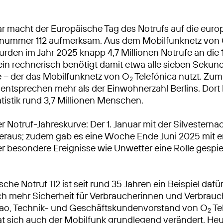
ar macht der Europäische Tag des Notrufs auf die euro
fnummer 112 aufmerksam. Aus dem Mobilfunknetz von
urden im Jahr 2025 knapp 4,7 Millionen Notrufe an die 
ein rechnerisch benötigt damit etwa alle sieben Sekun
 – der das Mobilfunknetz von O
Telefónica nutzt. Zum
2
n entsprechen mehr als der Einwohnerzahl Berlins. Dort 
atistik rund 3,7 Millionen Menschen.
der Notruf-Jahreskurve: Der 1. Januar mit der Silvesternac
eraus; zudem gab es eine Woche Ende Juni 2025 mit 
er besondere Ereignisse wie Unwetter eine Rolle gespi
che Notruf 112 ist seit rund 35 Jahren ein Beispiel dafü
ch mehr Sicherheit für Verbraucherinnen und Verbrauch
 Rao, Technik- und Geschäftskundenvorstand von O
Tel
2
at sich auch der Mobilfunk grundlegend verändert. Heute