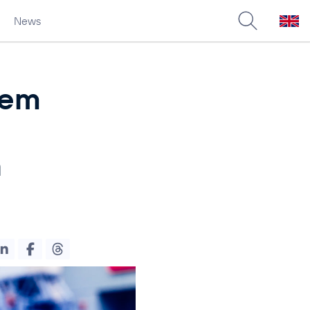
News
dem
n