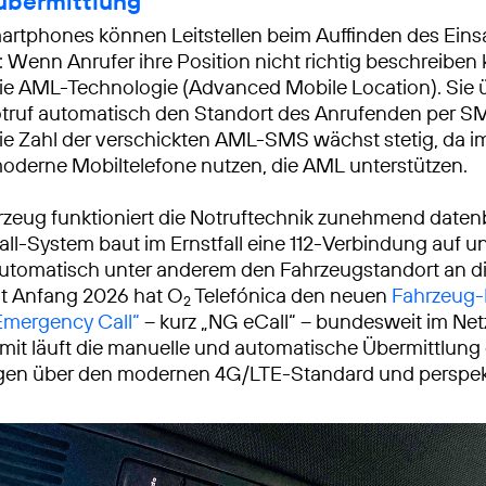
übermittlung
tphones können Leitstellen beim Auffinden des Eins
: Wenn Anrufer ihre Position nicht richtig beschreiben
die AML-Technologie (Advanced Mobile Location). Sie ü
truf automatisch den Standort des Anrufenden per S
 Die Zahl der verschickten AML-SMS wächst stetig, da 
derne Mobiltelefone nutzen, die AML unterstützen.
zeug funktioniert die Notruftechnik zunehmend datenb
ll-System baut im Ernstfall eine 112-Verbindung auf u
automatisch unter anderem den Fahrzeugstandort an d
eit Anfang 2026 hat O
Telefónica den neuen
Fahrzeug-
2
Emergency Call“
– kurz „NG eCall“ – bundesweit im Net
it läuft die manuelle und automatische Übermittlung 
gen über den modernen 4G/LTE-Standard und perspek