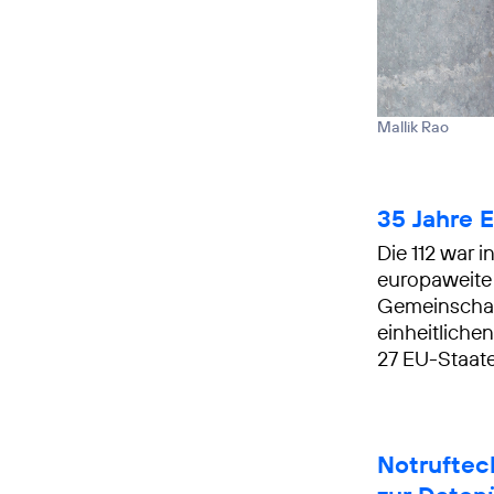
Mallik Rao
35 Jahre 
Die 112 war i
europaweite 
Gemeinschaft
einheitliche
27 EU-Staate
Notruftec