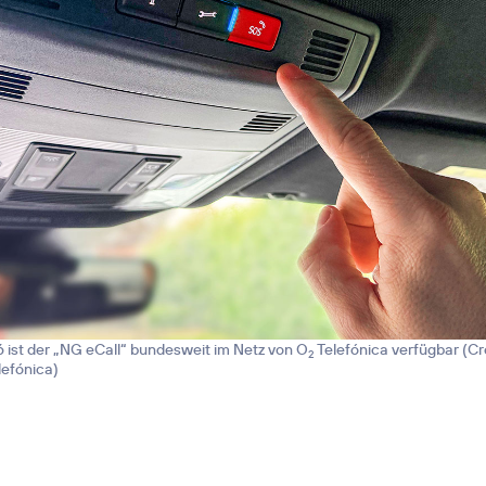
 ist der „NG eCall“ bundesweit im Netz von O
Telefónica verfügbar (
Cr
2
lefónica
)