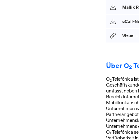
Mallik R
eCall-N
Visual -
Über O
T
2
O
Telefónica is
2
Geschäftskunde
umfasst neben k
Bereich Interne
Mobilfunkanschl
Unternehmen is
Partnerangebote
Unternehmensku
Unternehmens er
O₂ Telefónica s
Verfügbarkeit i