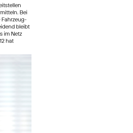
itstellen
itteln. Bei
e Fahrzeug-
eidend bleibt
s im Netz
12 hat