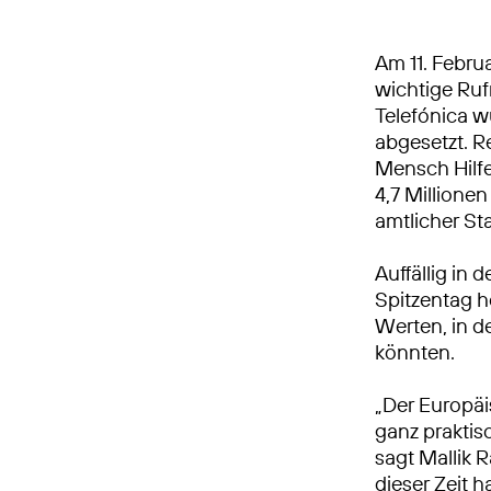
Am 11. Febru
wichtige Ru
Telefónica w
abgesetzt. R
Mensch Hilfe
4,7 Millione
amtlicher St
Auffällig in 
Spitzentag h
Werten, in d
könnten.
„Der Europäis
ganz praktis
sagt Mallik
dieser Zeit h