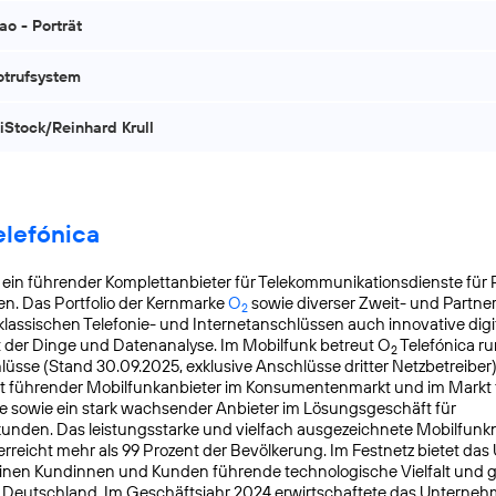
ao - Porträt
otrufsystem
 iStock/Reinhard Krull
elefónica
t ein führender Komplettanbieter für Telekommunikationsdienste für 
n. Das Portfolio der Kernmarke
O
sowie diverser Zweit- und Partn
2
lassischen Telefonie- und Internetanschlüssen auch innovative digit
t der Dinge und Datenanalyse. Im Mobilfunk betreut O
Telefónica ru
2
üsse (Stand 30.09.2025, exklusive Anschlüsse dritter Netzbetreiber)
t führender Mobilfunkanbieter im Konsumentenmarkt und im Markt f
 sowie ein stark wachsender Anbieter im Lösungsgeschäft für
nden. Das leistungsstarke und vielfach ausgezeichnete Mobilfunk
reicht mehr als 99 Prozent der Bevölkerung. Im Festnetz bietet da
einen Kundinnen und Kunden führende technologische Vielfalt und 
n Deutschland. Im Geschäftsjahr 2024 erwirtschaftete das Unterneh