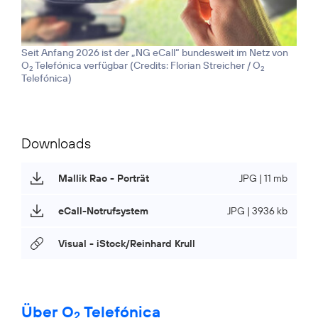
Seit Anfang 2026 ist der „NG eCall“ bundesweit im Netz von
O
Telefónica verfügbar (
Credits: Florian Streicher / O
2
2
Telefónica
)
Downloads
Mallik Rao - Porträt
JPG | 11 mb
eCall-Notrufsystem
JPG | 3936 kb
Visual - iStock/Reinhard Krull
Über O
Telefónica
2