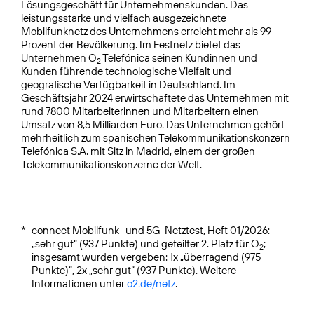
Lösungsgeschäft für Unternehmenskunden. Das
leistungsstarke und vielfach ausgezeichnete
Mobilfunknetz des Unternehmens erreicht mehr als 99
Prozent der Bevölkerung. Im Festnetz bietet das
Unternehmen O
Telefónica seinen Kundinnen und
2
Kunden führende technologische Vielfalt und
geografische Verfügbarkeit in Deutschland. Im
Geschäftsjahr 2024 erwirtschaftete das Unternehmen mit
rund 7800 Mitarbeiterinnen und Mitarbeitern einen
Umsatz von 8,5 Milliarden Euro. Das Unternehmen gehört
mehrheitlich zum spanischen Telekommunikationskonzern
Telefónica S.A. mit Sitz in Madrid, einem der großen
Telekommunikationskonzerne der Welt.
*
connect Mobilfunk- und 5G-Netztest, Heft 01/2026:
„sehr gut“ (937 Punkte) und geteilter 2. Platz für O
;
2
insgesamt wurden vergeben: 1x „überragend (975
Punkte)“, 2x „sehr gut“ (937 Punkte). Weitere
Informationen unter
o2.de/netz
.