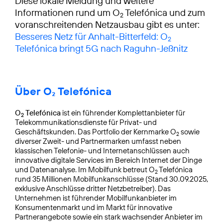
Diese lokale Meldung und weitere
Informationen rund um O
Telefónica und zum
2
voranschreitenden Netzausbau gibt es unter:
Besseres Netz für Anhalt-Bitterfeld: O
2
Telefónica bringt 5G nach Raguhn-Jeßnitz
Über O₂ Telefónica
O
Telefónica
ist ein führender Komplettanbieter für
2
Telekommunikationsdienste für Privat- und
Geschäftskunden. Das Portfolio der Kernmarke O
sowie
2
diverser Zweit- und Partnermarken umfasst neben
klassischen Telefonie- und Internetanschlüssen auch
innovative digitale Services im Bereich Internet der Dinge
und Datenanalyse. Im Mobilfunk betreut O
Telefónica
2
rund 35 Millionen Mobilfunkanschlüsse (Stand 30.09.2025,
exklusive Anschlüsse dritter Netzbetreiber). Das
Unternehmen ist führender Mobilfunkanbieter im
Konsumentenmarkt und im Markt für innovative
Partnerangebote sowie ein stark wachsender Anbieter im