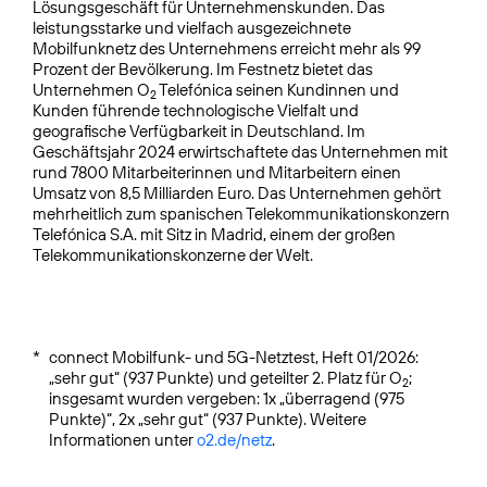
Lösungsgeschäft für Unternehmenskunden. Das
leistungsstarke und vielfach ausgezeichnete
Mobilfunknetz des Unternehmens erreicht mehr als 99
Prozent der Bevölkerung. Im Festnetz bietet das
Unternehmen O
Telefónica seinen Kundinnen und
2
Kunden führende technologische Vielfalt und
geografische Verfügbarkeit in Deutschland. Im
Geschäftsjahr 2024 erwirtschaftete das Unternehmen mit
rund 7800 Mitarbeiterinnen und Mitarbeitern einen
Umsatz von 8,5 Milliarden Euro. Das Unternehmen gehört
mehrheitlich zum spanischen Telekommunikationskonzern
Telefónica S.A. mit Sitz in Madrid, einem der großen
Telekommunikationskonzerne der Welt.
*
connect Mobilfunk- und 5G-Netztest, Heft 01/2026:
„sehr gut“ (937 Punkte) und geteilter 2. Platz für O
;
2
insgesamt wurden vergeben: 1x „überragend (975
Punkte)“, 2x „sehr gut“ (937 Punkte). Weitere
Informationen unter
o2.de/netz
.