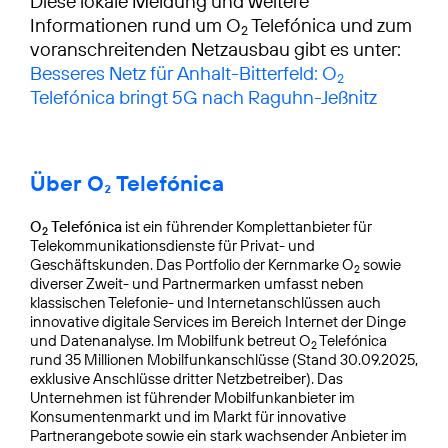
Diese lokale Meldung und weitere
Informationen rund um O
Telefónica und zum
2
voranschreitenden Netzausbau gibt es unter:
Besseres Netz für Anhalt-Bitterfeld: O
2
Telefónica bringt 5G nach Raguhn-Jeßnitz
Über O₂ Telefónica
O
Telefónica
ist ein führender Komplettanbieter für
2
Telekommunikationsdienste für Privat- und
Geschäftskunden. Das Portfolio der Kernmarke O
sowie
2
diverser Zweit- und Partnermarken umfasst neben
klassischen Telefonie- und Internetanschlüssen auch
innovative digitale Services im Bereich Internet der Dinge
und Datenanalyse. Im Mobilfunk betreut O
Telefónica
2
rund 35 Millionen Mobilfunkanschlüsse (Stand 30.09.2025,
exklusive Anschlüsse dritter Netzbetreiber). Das
Unternehmen ist führender Mobilfunkanbieter im
Konsumentenmarkt und im Markt für innovative
Partnerangebote sowie ein stark wachsender Anbieter im