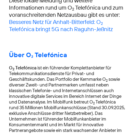
Diese lokale Meldung und weitere
Informationen rund um O
Telefónica und zum
2
voranschreitenden Netzausbau gibt es unter:
Besseres Netz für Anhalt-Bitterfeld: O
2
Telefónica bringt 5G nach Raguhn-Jeßnitz
Über O₂ Telefónica
O
Telefónica
ist ein führender Komplettanbieter für
2
Telekommunikationsdienste für Privat- und
Geschäftskunden. Das Portfolio der Kernmarke O
sowie
2
diverser Zweit- und Partnermarken umfasst neben
klassischen Telefonie- und Internetanschlüssen auch
innovative digitale Services im Bereich Internet der Dinge
und Datenanalyse. Im Mobilfunk betreut O
Telefónica
2
rund 35 Millionen Mobilfunkanschlüsse (Stand 30.09.2025,
exklusive Anschlüsse dritter Netzbetreiber). Das
Unternehmen ist führender Mobilfunkanbieter im
Konsumentenmarkt und im Markt für innovative
Partnerangebote sowie ein stark wachsender Anbieter im