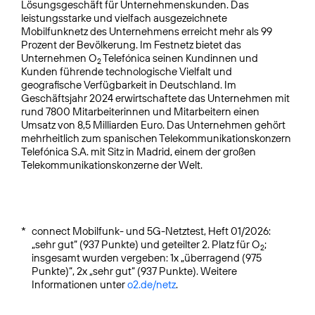
Lösungsgeschäft für Unternehmenskunden. Das
leistungsstarke und vielfach ausgezeichnete
Mobilfunknetz des Unternehmens erreicht mehr als 99
Prozent der Bevölkerung. Im Festnetz bietet das
Unternehmen O
Telefónica seinen Kundinnen und
2
Kunden führende technologische Vielfalt und
geografische Verfügbarkeit in Deutschland. Im
Geschäftsjahr 2024 erwirtschaftete das Unternehmen mit
rund 7800 Mitarbeiterinnen und Mitarbeitern einen
Umsatz von 8,5 Milliarden Euro. Das Unternehmen gehört
mehrheitlich zum spanischen Telekommunikationskonzern
Telefónica S.A. mit Sitz in Madrid, einem der großen
Telekommunikationskonzerne der Welt.
*
connect Mobilfunk- und 5G-Netztest, Heft 01/2026:
„sehr gut“ (937 Punkte) und geteilter 2. Platz für O
;
2
insgesamt wurden vergeben: 1x „überragend (975
Punkte)“, 2x „sehr gut“ (937 Punkte). Weitere
Informationen unter
o2.de/netz
.