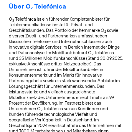
Über O₂ Telefónica
O
Telefónica
ist ein führender Komplettanbieter für
2
Telekommunikationsdienste für Privat- und
Geschäftskunden. Das Portfolio der Kernmarke O
sowie
2
diverser Zweit- und Partnermarken umfasst neben
klassischen Telefonie- und Internetanschlüssen auch
innovative digitale Services im Bereich Internet der Dinge
und Datenanalyse. Im Mobilfunk betreut O
Telefónica
2
rund 35 Millionen Mobilfunkanschlüsse (Stand 30.09.2025,
exklusive Anschlüsse dritter Netzbetreiber). Das
Unternehmen ist führender Mobilfunkanbieter im
Konsumentenmarkt und im Markt für innovative
Partnerangebote sowie ein stark wachsender Anbieter im
Lösungsgeschäft für Unternehmenskunden. Das
leistungsstarke und vielfach ausgezeichnete
Mobilfunknetz des Unternehmens erreicht mehr als 99
Prozent der Bevölkerung. Im Festnetz bietet das
Unternehmen O
Telefónica seinen Kundinnen und
2
Kunden führende technologische Vielfalt und
geografische Verfügbarkeit in Deutschland. Im
Geschäftsjahr 2024 erwirtschaftete das Unternehmen mit
rund 7800 Mitarbeiterinnen und Mitarbeitern einen