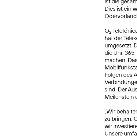
ist die gesa
Dies ist ein 
Odervorlande
O
Telefónic
2
hat der Tel
umgesetzt. 
die Uhr, 365 
machen. Das
Mobilfunksta
Folgen des A
Verbindungen
sind. Der Au
Meilenstein
„Wir behalte
zu bringen. 
wir investie
Unsere umfa