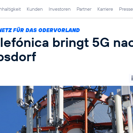
haltigkeit
Kunden
Investoren
Partner
Karriere
Presse
NETZ FÜR DAS ODERVORLAND
lefónica bringt 5G na
bsdorf