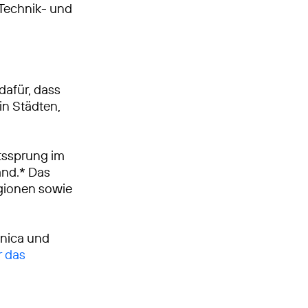
, Technik- und
dafür, dass
in Städten,
tssprung im
and.* Das
egionen sowie
ónica und
r das