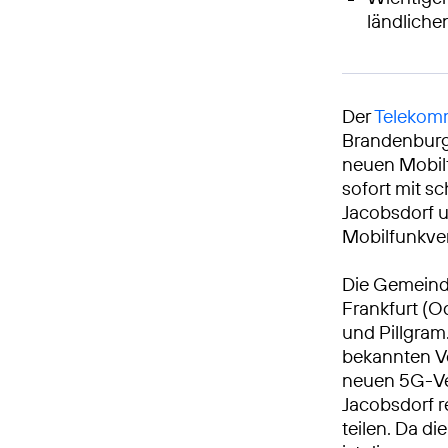
ländlich
Der
Telekomm
Brandenburg 
neuen Mobil
sofort mit s
Jacobsdorf 
Mobilfunkve
Die Gemeinde
Frankfurt (O
und Pillgram
bekannten Vo
neuen 5G-Ve
Jacobsdorf r
teilen. Da d