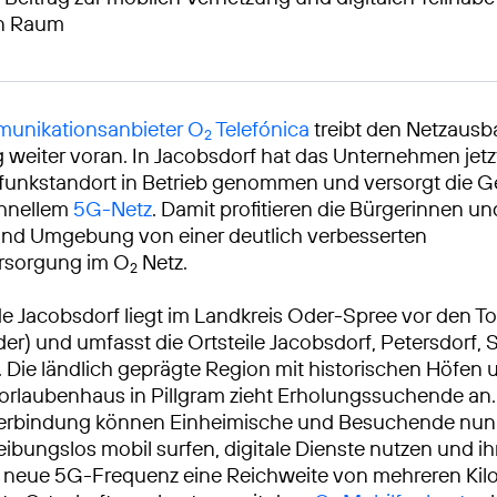
en Raum
unikationsanbieter O
Telefónica
treibt den Netzausb
2
weiter voran. In Jacobsdorf hat das Unternehmen jetz
funkstandort in Betrieb genommen und versorgt die 
chnellem
5G-Netz
. Damit profitieren die Bürgerinnen un
und Umgebung von einer deutlich verbesserten
rsorgung im O
Netz.
2
 Jacobsdorf liegt im Landkreis Oder-Spree vor den T
der) und umfasst die Ortsteile Jacobsdorf, Petersdorf, 
. Die ländlich geprägte Region mit historischen Höfen
rlaubenhaus in Pillgram zieht Erholungssuchende an.
rbindung können Einheimische und Besuchende nun 
eibungslos mobil surfen, digitale Dienste nutzen und ih
ie neue 5G-Frequenz eine Reichweite von mehreren Kil