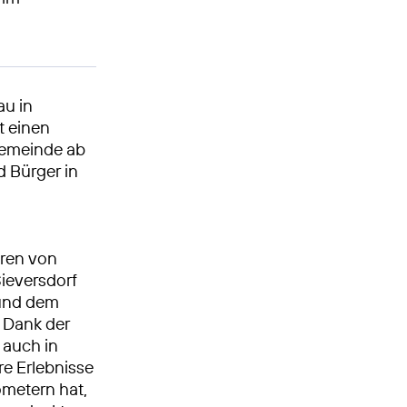
au in
t einen
Gemeinde ab
d Bürger in
oren von
Sieversdorf
 und dem
 Dank der
auch in
re Erlebnisse
ometern hat,