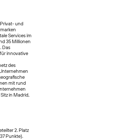
 Privat- und
ermarken
ale Services im
nd 35 Millionen
. Das
ür innovative
netz des
s Unternehmen
geografische
men mit rund
 Unternehmen
itz in Madrid,
ilter 2. Platz
937 Punkte).