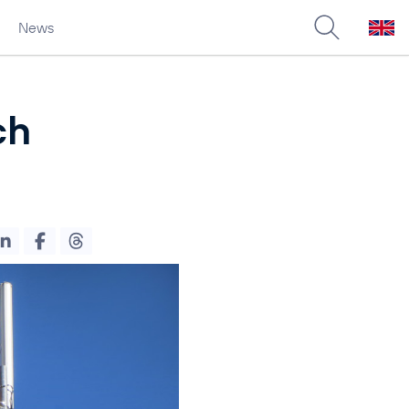
News
ch