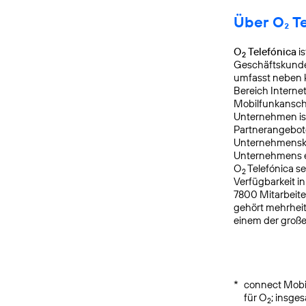
Über O₂ T
O
Telefónica
is
2
Geschäftskunden
umfasst neben k
Bereich Interne
Mobilfunkanschl
Unternehmen is
Partnerangebote
Unternehmensku
Unternehmens er
O
Telefónica s
2
Verfügbarkeit i
7800 Mitarbeite
gehört mehrheit
einem der groß
*
connect Mobil
für O
; insge
2