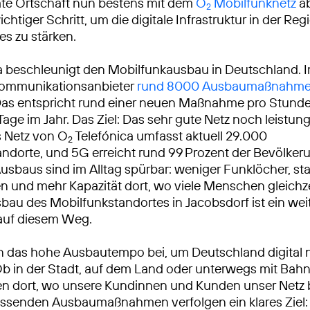
mte Ortschaft nun bestens mit dem
O
Mobilfunknetz
ab
2
wichtiger Schritt, um die digitale Infrastruktur in der Re
s zu stärken.
a beschleunigt den Mobilfunkausbau in Deutschland. 
ekommunikationsanbieter
rund 8000 Ausbaumaßnahm
Das entspricht rund einer neuen Maßnahme pro Stunde
Tage im Jahr. Das Ziel: Das sehr gute Netz noch leistun
 Netz von O
Telefónica umfasst aktuell 29.000
2
ndorte, und 5G erreicht rund 99 Prozent der Bevölkeru
usbaus sind im Alltag spürbar: weniger Funklöcher, sta
 und mehr Kapazität dort, wo viele Menschen gleichze
sbau des Mobilfunkstandortes in Jacobsdorf ist ein wei
 auf diesem Weg.
n das hohe Ausbautempo bei, um Deutschland digital 
Ob in der Stadt, auf dem Land oder unterwegs mit Bah
ren dort, wo unsere Kundinnen und Kunden unser Netz
ssenden Ausbaumaßnahmen verfolgen ein klares Ziel: 