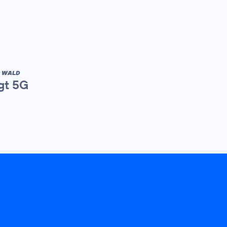
R WALD
gt 5G