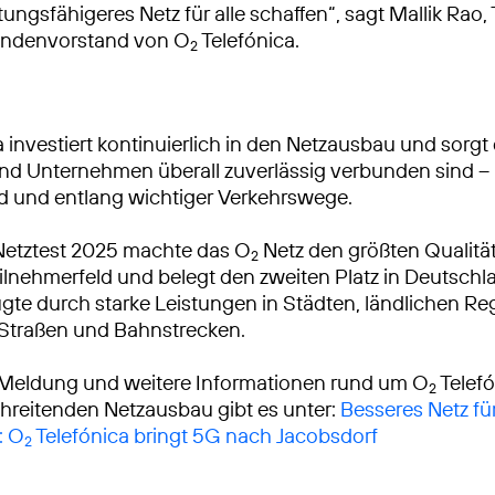
tungsfähigeres Netz für alle schaffen“, sagt Mallik Rao
ndenvorstand von O
Telefónica.
2
 investiert kontinuierlich in den Netzausbau und sorgt 
 Unternehmen überall zuverlässig verbunden sind – 
d und entlang wichtiger Verkehrswege.
Netztest 2025 machte das O
Netz den größten Qualitä
2
lnehmerfeld und belegt den zweiten Platz in Deutschl
gte durch starke Leistungen in Städten, ländlichen R
 Straßen und Bahnstrecken.
 Meldung und weitere Informationen rund um O
Telef
2
reitenden Netzausbau gibt es unter:
Besseres Netz fü
: O
Telefónica bringt 5G nach Jacobsdorf
2