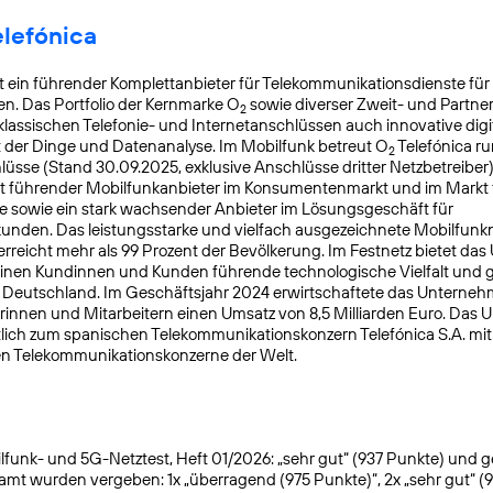
elefónica
t ein führender Komplettanbieter für Telekommunikationsdienste für
. Das Portfolio der Kernmarke O
sowie diverser Zweit- und Partn
2
lassischen Telefonie- und Internetanschlüssen auch innovative digit
t der Dinge und Datenanalyse. Im Mobilfunk betreut O
Telefónica ru
2
üsse (Stand 30.09.2025, exklusive Anschlüsse dritter Netzbetreiber)
t führender Mobilfunkanbieter im Konsumentenmarkt und im Markt f
 sowie ein stark wachsender Anbieter im Lösungsgeschäft für
nden. Das leistungsstarke und vielfach ausgezeichnete Mobilfunk
reicht mehr als 99 Prozent der Bevölkerung. Im Festnetz bietet da
einen Kundinnen und Kunden führende technologische Vielfalt und 
n Deutschland. Im Geschäftsjahr 2024 erwirtschaftete das Unterneh
rinnen und Mitarbeitern einen Umsatz von 8,5 Milliarden Euro. Das
lich zum spanischen Telekommunikationskonzern Telefónica S.A. mit S
en Telekommunikationskonzerne der Welt.
funk- und 5G-Netztest, Heft 01/2026: „sehr gut“ (937 Punkte) und gete
samt wurden vergeben: 1x „überragend (975 Punkte)“, 2x „sehr gut“ (