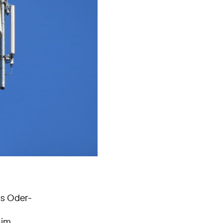
is Oder-
 im