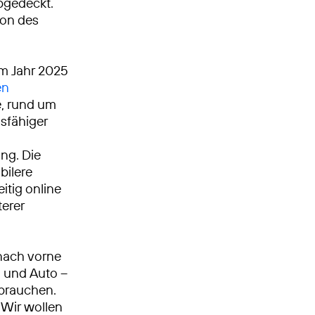
gedeckt.
gion des
Im Jahr 2025
en
, rund um
gsfähiger
ng. Die
bilere
itig online
terer
nach vorne
n und Auto –
 brauchen.
Wir wollen