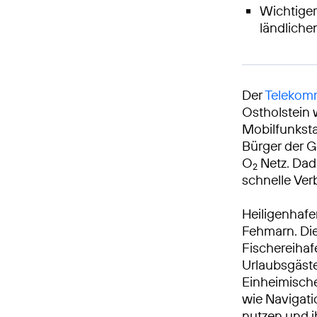
Wichtiger
ländlich
Der
Telekomm
Ostholstein 
Mobilfunksta
Bürger der G
O
Netz. Dad
2
schnelle Ve
Heiligenhafe
Fehmarn. Die
Fischereihaf
Urlaubsgäste
Einheimische
wie Navigat
nutzen und i