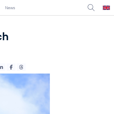
News
ch