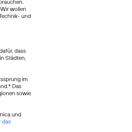
 brauchen.
Wir wollen
, Technik- und
dafür, dass
in Städten,
tssprung im
and.* Das
egionen sowie
ónica und
r das