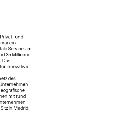
 Privat- und
ermarken
ale Services im
nd 35 Millionen
. Das
ür innovative
netz des
s Unternehmen
geografische
men mit rund
 Unternehmen
itz in Madrid,