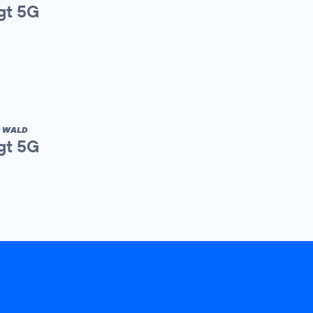
gt 5G
R WALD
gt 5G