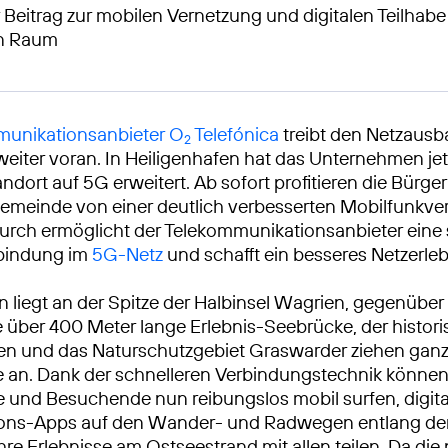
 Beitrag zur mobilen Vernetzung und digitalen Teilhabe
en Raum
unikationsanbieter O
Telefónica
treibt den Netzausb
2
weiter voran. In Heiligenhafen hat das Unternehmen jet
ndort auf 5G erweitert. Ab sofort profitieren die Bürg
emeinde von einer deutlich verbesserten Mobilfunkve
urch ermöglicht der Telekommunikationsanbieter eine 
rbindung im
5G-Netz
und schafft ein besseres Netzerleb
n liegt an der Spitze der Halbinsel Wagrien, gegenüber 
 über 400 Meter lange Erlebnis-Seebrücke, der histor
en und das Naturschutzgebiet Graswarder ziehen ganz
 an. Dank der schnelleren Verbindungstechnik könne
 und Besuchende nun reibungslos mobil surfen, digita
ions-Apps auf den Wander- und Radwegen entlang der 
hre Erlebnisse am Ostseestrand mit allen teilen. Da di