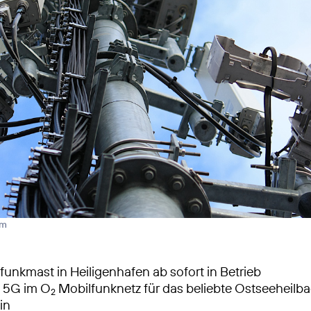
rm
unkmast in Heiligenhafen ab sofort in Betrieb
s 5G im O
Mobilfunknetz für das beliebte Ostseeheilba
2
in