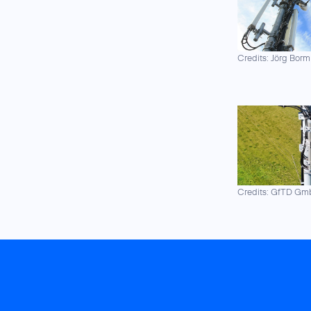
Credits: Jörg Borm
Credits: GfTD G