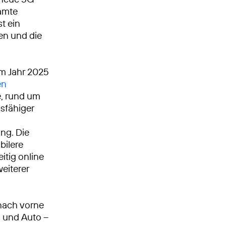
samte
t ein
ken und die
Im Jahr 2025
en
, rund um
gsfähiger
ng. Die
bilere
itig online
weiterer
nach vorne
n und Auto –