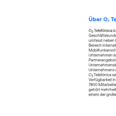
Über O₂ T
O
Telefónica
is
2
Geschäftskunden
umfasst neben k
Bereich Interne
Mobilfunkanschl
Unternehmen is
Partnerangebote
Unternehmensku
Unternehmens er
O
Telefónica s
2
Verfügbarkeit i
7800 Mitarbeite
gehört mehrheit
einem der groß