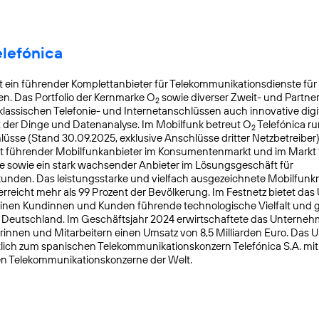
elefónica
t ein führender Komplettanbieter für Telekommunikationsdienste für
. Das Portfolio der Kernmarke O
sowie diverser Zweit- und Partn
2
lassischen Telefonie- und Internetanschlüssen auch innovative digit
t der Dinge und Datenanalyse. Im Mobilfunk betreut O
Telefónica ru
2
üsse (Stand 30.09.2025, exklusive Anschlüsse dritter Netzbetreiber)
t führender Mobilfunkanbieter im Konsumentenmarkt und im Markt f
 sowie ein stark wachsender Anbieter im Lösungsgeschäft für
nden. Das leistungsstarke und vielfach ausgezeichnete Mobilfunk
reicht mehr als 99 Prozent der Bevölkerung. Im Festnetz bietet da
einen Kundinnen und Kunden führende technologische Vielfalt und 
n Deutschland. Im Geschäftsjahr 2024 erwirtschaftete das Unterneh
rinnen und Mitarbeitern einen Umsatz von 8,5 Milliarden Euro. Das
lich zum spanischen Telekommunikationskonzern Telefónica S.A. mit S
en Telekommunikationskonzerne der Welt.