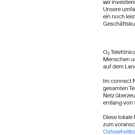
wir investie
Unsere umfa
ein noch leis
Geschäftsku
O
Telefónica
2
Menschen und
auf dem Lan
Im connect 
gesamten Tei
Netz überzeu
entlang von
Diese lokale
zum voransch
Ostseeheilb