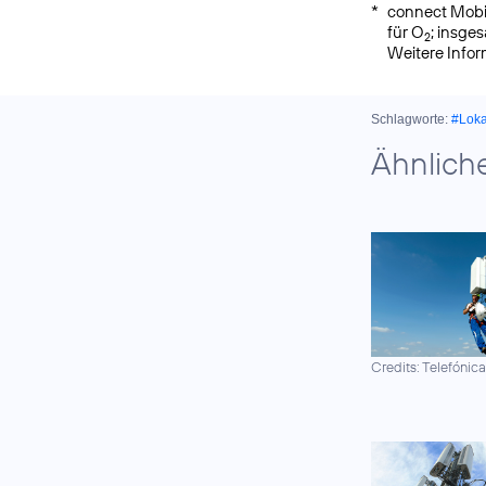
*
connect Mobil
für O
; insge
2
Weitere Info
Schlagworte:
#Lok
Ähnlich
Credits: Telefónic