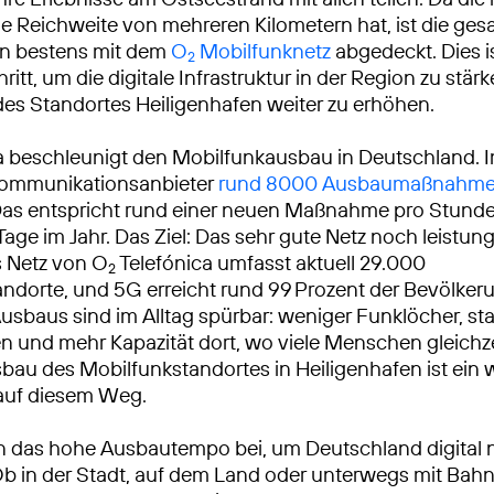
e Reichweite von mehreren Kilometern hat, ist die ge
un bestens mit dem
O
Mobilfunknetz
abgedeckt. Dies is
2
ritt, um die digitale Infrastruktur in der Region zu stär
t des Standortes Heiligenhafen weiter zu erhöhen.
a beschleunigt den Mobilfunkausbau in Deutschland. 
ekommunikationsanbieter
rund 8000 Ausbaumaßnahm
Das entspricht rund einer neuen Maßnahme pro Stunde
Tage im Jahr. Das Ziel: Das sehr gute Netz noch leistun
 Netz von O
Telefónica umfasst aktuell 29.000
2
ndorte, und 5G erreicht rund 99 Prozent der Bevölkeru
usbaus sind im Alltag spürbar: weniger Funklöcher, sta
 und mehr Kapazität dort, wo viele Menschen gleichze
sbau des Mobilfunkstandortes in Heiligenhafen ist ein 
 auf diesem Weg.
n das hohe Ausbautempo bei, um Deutschland digital 
Ob in der Stadt, auf dem Land oder unterwegs mit Bah