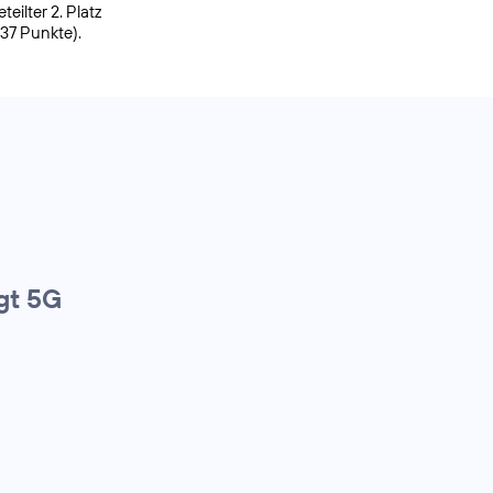
ilter 2. Platz
937 Punkte).
gt 5G