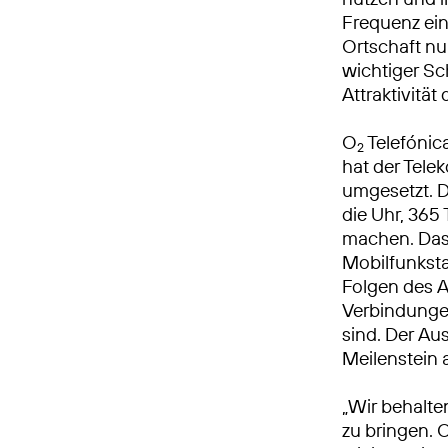
Frequenz ein
Ortschaft n
wichtiger Sch
Attraktivitä
O
Telefónic
2
hat der Tel
umgesetzt. 
die Uhr, 365 
machen. Das
Mobilfunksta
Folgen des A
Verbindungen
sind. Der Au
Meilenstein
„Wir behalte
zu bringen. 