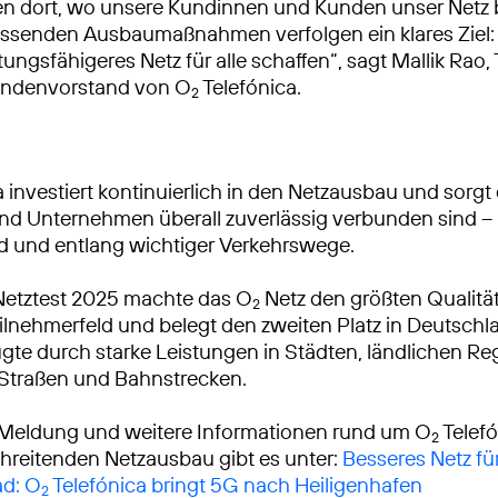
ren dort, wo unsere Kundinnen und Kunden unser Netz
ssenden Ausbaumaßnahmen verfolgen ein klares Ziel: 
tungsfähigeres Netz für alle schaffen“, sagt Mallik Rao
ndenvorstand von O
Telefónica.
2
 investiert kontinuierlich in den Netzausbau und sorgt 
 Unternehmen überall zuverlässig verbunden sind – 
d und entlang wichtiger Verkehrswege.
Netztest 2025 machte das O
Netz den größten Qualitä
2
lnehmerfeld und belegt den zweiten Platz in Deutschl
gte durch starke Leistungen in Städten, ländlichen R
 Straßen und Bahnstrecken.
 Meldung und weitere Informationen rund um O
Telef
2
reitenden Netzausbau gibt es unter:
Besseres Netz fü
ad: O
Telefónica bringt 5G nach Heiligenhafen
2