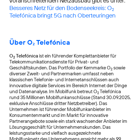
voranschreitenden Netzausbau gibt es unter:
Besseres Netz für den Bodenseekreis: O
2
Telefónica bringt 5G nach Oberteuringen
Über O₂ Telefónica
O
Telefónica
ist ein führender Komplettanbieter für
2
Telekommunikationsdienste für Privat- und
Geschäftskunden. Das Portfolio der Kernmarke O
sowie
2
diverser Zweit- und Partnermarken umfasst neben
klassischen Telefonie- und Internetanschlüssen auch
innovative digitale Services im Bereich Internet der Dinge
und Datenanalyse. Im Mobilfunk betreut O
Telefónica
2
rund 35 Millionen Mobilfunkanschlüsse (Stand 30.09.2025,
exklusive Anschlüsse dritter Netzbetreiber). Das
Unternehmen ist führender Mobilfunkanbieter im
Konsumentenmarkt und im Markt für innovative
Partnerangebote sowie ein stark wachsender Anbieter im
Lösungsgeschäft für Unternehmenskunden. Das
leistungsstarke und vielfach ausgezeichnete
Mobilfunknetz des Unternehmens erreicht mehr als 99