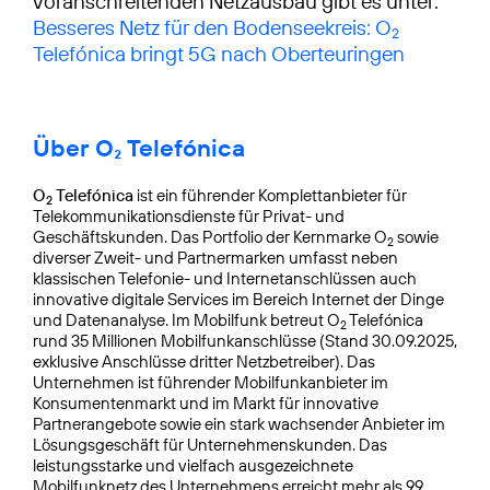
voranschreitenden Netzausbau gibt es unter:
Besseres Netz für den Bodenseekreis: O
2
Telefónica bringt 5G nach Oberteuringen
Über O₂ Telefónica
O
Telefónica
ist ein führender Komplettanbieter für
2
Telekommunikationsdienste für Privat- und
Geschäftskunden. Das Portfolio der Kernmarke O
sowie
2
diverser Zweit- und Partnermarken umfasst neben
klassischen Telefonie- und Internetanschlüssen auch
innovative digitale Services im Bereich Internet der Dinge
und Datenanalyse. Im Mobilfunk betreut O
Telefónica
2
rund 35 Millionen Mobilfunkanschlüsse (Stand 30.09.2025,
exklusive Anschlüsse dritter Netzbetreiber). Das
Unternehmen ist führender Mobilfunkanbieter im
Konsumentenmarkt und im Markt für innovative
Partnerangebote sowie ein stark wachsender Anbieter im
Lösungsgeschäft für Unternehmenskunden. Das
leistungsstarke und vielfach ausgezeichnete
Mobilfunknetz des Unternehmens erreicht mehr als 99