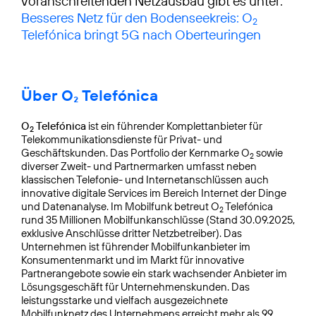
voranschreitenden Netzausbau gibt es unter:
Besseres Netz für den Bodenseekreis: O
2
Telefónica bringt 5G nach Oberteuringen
Über O₂ Telefónica
O
Telefónica
ist ein führender Komplettanbieter für
2
Telekommunikationsdienste für Privat- und
Geschäftskunden. Das Portfolio der Kernmarke O
sowie
2
diverser Zweit- und Partnermarken umfasst neben
klassischen Telefonie- und Internetanschlüssen auch
innovative digitale Services im Bereich Internet der Dinge
und Datenanalyse. Im Mobilfunk betreut O
Telefónica
2
rund 35 Millionen Mobilfunkanschlüsse (Stand 30.09.2025,
exklusive Anschlüsse dritter Netzbetreiber). Das
Unternehmen ist führender Mobilfunkanbieter im
Konsumentenmarkt und im Markt für innovative
Partnerangebote sowie ein stark wachsender Anbieter im
Lösungsgeschäft für Unternehmenskunden. Das
leistungsstarke und vielfach ausgezeichnete
Mobilfunknetz des Unternehmens erreicht mehr als 99