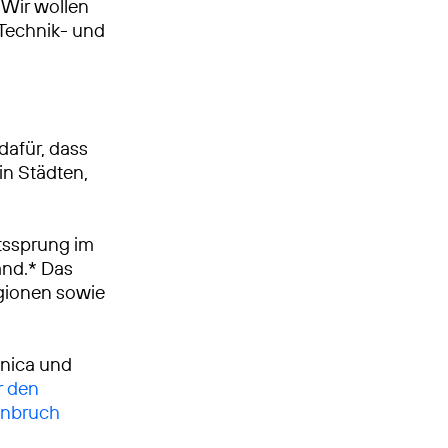
Wir wollen
, Technik- und
dafür, dass
in Städten,
tssprung im
and.* Das
egionen sowie
ónica und
r den
enbruch