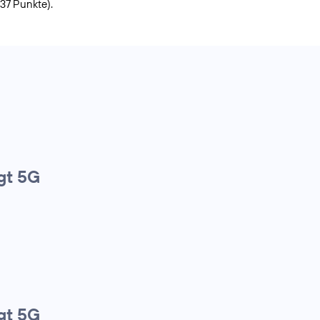
937 Punkte).
gt 5G
gt 5G