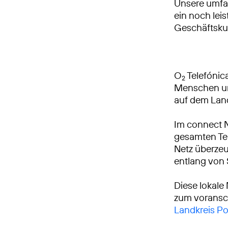
Unsere umfa
ein noch leis
Geschäftsku
O
Telefónica
2
Menschen und
auf dem Lan
Im connect 
gesamten Tei
Netz überzeu
entlang von
Diese lokale
zum voransch
Landkreis P