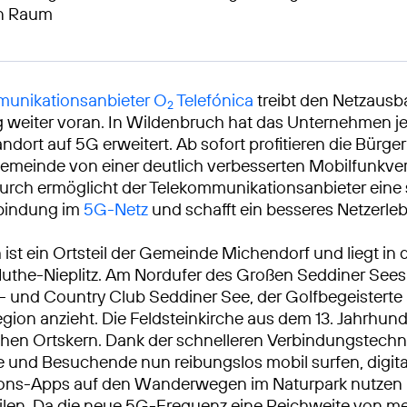
en Raum
unikationsanbieter O
Telefónica
treibt den Netzausb
2
weiter voran. In Wildenbruch hat das Unternehmen je
ndort auf 5G erweitert. Ab sofort profitieren die Bürg
emeinde von einer deutlich verbesserten Mobilfunkve
urch ermöglicht der Telekommunikationsanbieter eine 
rbindung im
5G-Netz
und schafft ein besseres Netzerleb
ist ein Ortsteil der Gemeinde Michendorf und liegt in
uthe-Nieplitz. Am Nordufer des Großen Seddiner Sees 
f- und Country Club Seddiner See, der Golfbegeisterte
ion anzieht. Die Feldsteinkirche aus dem 13. Jahrhund
chen Ortskern. Dank der schnelleren Verbindungstech
 und Besuchende nun reibungslos mobil surfen, digita
ions-Apps auf den Wanderwegen im Naturpark nutzen 
eilen. Da die neue 5G-Frequenz eine Reichweite von m