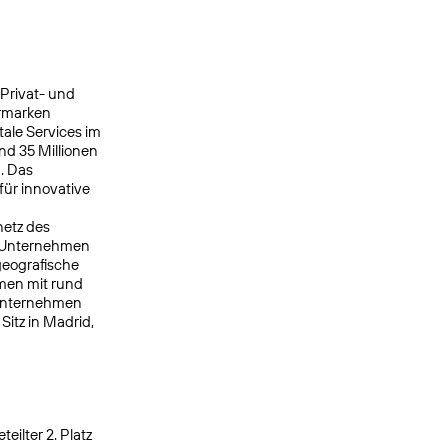
 Privat- und
ermarken
ale Services im
nd 35 Millionen
. Das
ür innovative
netz des
s Unternehmen
geografische
men mit rund
 Unternehmen
itz in Madrid,
ilter 2. Platz