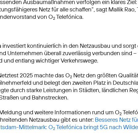
ssenden Ausbaumaßnahmen verfolgen ein klares Ziel: 
tungsfähigeres Netz für alle schaffen“, sagt Mallik Rao
ndenvorstand von O
Telefónica.
2
 investiert kontinuierlich in den Netzausbau und sorgt 
 Unternehmen überall zuverlässig verbunden sind – 
d und entlang wichtiger Verkehrswege.
Netztest 2025 machte das O
Netz den größten Qualitä
2
lnehmerfeld und belegt den zweiten Platz in Deutschl
gte durch starke Leistungen in Städten, ländlichen R
 Straßen und Bahnstrecken.
 Meldung und weitere Informationen rund um O
Telef
2
reitenden Netzausbau gibt es unter:
Besseres Netz fü
otsdam-Mittelmark: O
Telefónica bringt 5G nach Wild
2