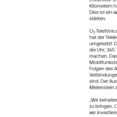
Kilometern h
Dies ist ein 
stärken.
O
Telefónic
2
hat der Tel
umgesetzt. 
die Uhr, 365 
machen. Das
Mobilfunksta
Folgen des A
Verbindungen
sind. Der Au
Meilenstein
„Wir behalte
zu bringen. 
wir investie