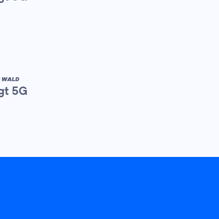
R WALD
gt 5G