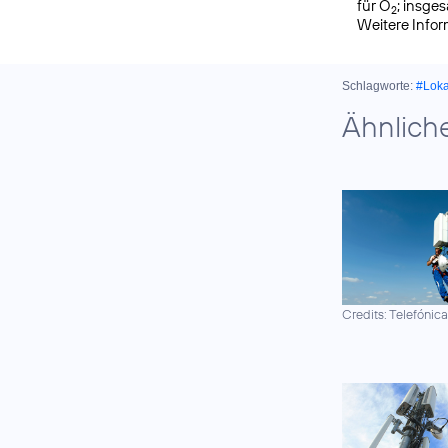
für O
; insge
2
Weitere Info
Schlagworte:
#Lok
Ähnlich
Credits: Telefónic