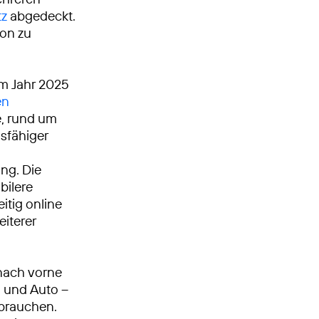
tz
abgedeckt.
ion zu
Im Jahr 2025
en
, rund um
gsfähiger
ng. Die
bilere
itig online
eiterer
nach vorne
n und Auto –
 brauchen.