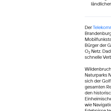
ländlich
Der
Telekomm
Brandenburg 
Mobilfunksta
Bürger der G
O
Netz. Dad
2
schnelle Ve
Wildenbruch 
Naturparks N
sich der Gol
gesamten Reg
den historis
Einheimische
wie Navigat
Erlebnisse t