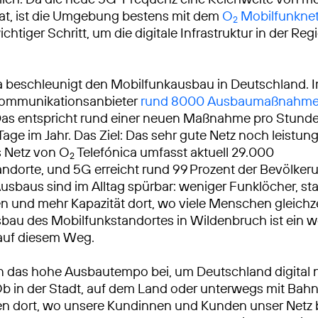
at, ist die Umgebung bestens mit dem
O
Mobilfunkne
2
wichtiger Schritt, um die digitale Infrastruktur in der Reg
a beschleunigt den Mobilfunkausbau in Deutschland. 
ekommunikationsanbieter
rund 8000 Ausbaumaßnahm
Das entspricht rund einer neuen Maßnahme pro Stunde
Tage im Jahr. Das Ziel: Das sehr gute Netz noch leistun
 Netz von O
Telefónica umfasst aktuell 29.000
2
ndorte, und 5G erreicht rund 99 Prozent der Bevölkeru
usbaus sind im Alltag spürbar: weniger Funklöcher, sta
 und mehr Kapazität dort, wo viele Menschen gleichze
sbau des Mobilfunkstandortes in Wildenbruch ist ein w
 auf diesem Weg.
n das hohe Ausbautempo bei, um Deutschland digital 
Ob in der Stadt, auf dem Land oder unterwegs mit Bah
ren dort, wo unsere Kundinnen und Kunden unser Netz