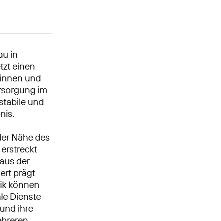
au in
tzt einen
erinnen und
rsorgung im
stabile und
nis.
 der Nähe des
erstreckt
 aus der
ert prägt
nik können
le Dienste
und ihre
ehreren