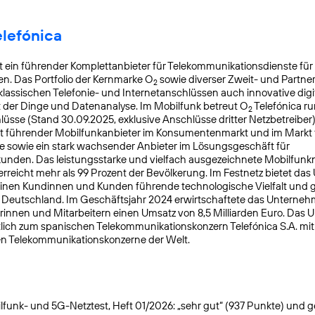
elefónica
t ein führender Komplettanbieter für Telekommunikationsdienste für
. Das Portfolio der Kernmarke O
sowie diverser Zweit- und Partn
2
lassischen Telefonie- und Internetanschlüssen auch innovative digit
t der Dinge und Datenanalyse. Im Mobilfunk betreut O
Telefónica ru
2
üsse (Stand 30.09.2025, exklusive Anschlüsse dritter Netzbetreiber)
t führender Mobilfunkanbieter im Konsumentenmarkt und im Markt f
 sowie ein stark wachsender Anbieter im Lösungsgeschäft für
nden. Das leistungsstarke und vielfach ausgezeichnete Mobilfunk
reicht mehr als 99 Prozent der Bevölkerung. Im Festnetz bietet da
einen Kundinnen und Kunden führende technologische Vielfalt und 
n Deutschland. Im Geschäftsjahr 2024 erwirtschaftete das Unterneh
rinnen und Mitarbeitern einen Umsatz von 8,5 Milliarden Euro. Das
lich zum spanischen Telekommunikationskonzern Telefónica S.A. mit S
en Telekommunikationskonzerne der Welt.
funk- und 5G-Netztest, Heft 01/2026: „sehr gut“ (937 Punkte) und gete