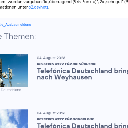
samt wurden vergeben: 1x „überragend (975 Punkte)“, 2x „sehr gut“ (
rmationen unter
o2.de/netz
.
ale_Ausbaumeldung
e Themen:
04. August 2026
BESSERES NETZ FÜR DIE SÜDHEIDE
Telefónica Deutschland brin
nach Weyhausen
a Deutschland
04. August 2026
BESSERES NETZ FÜR HOHENLOHE
Telefónica Deutschland brin