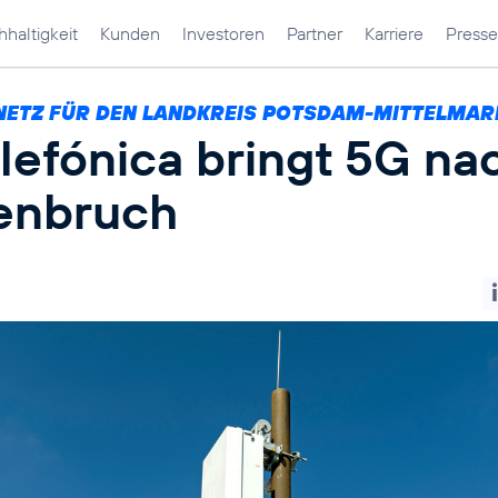
haltigkeit
Kunden
Investoren
Partner
Karriere
Presse
NETZ FÜR DEN LANDKREIS POTSDAM-MITTELMAR
lefónica bringt 5G na
enbruch