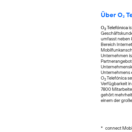
Über O₂ T
O
Telefónica
is
2
Geschäftskunden
umfasst neben k
Bereich Interne
Mobilfunkanschl
Unternehmen is
Partnerangebote
Unternehmensku
Unternehmens er
O
Telefónica s
2
Verfügbarkeit i
7800 Mitarbeite
gehört mehrheit
einem der groß
*
connect Mobil