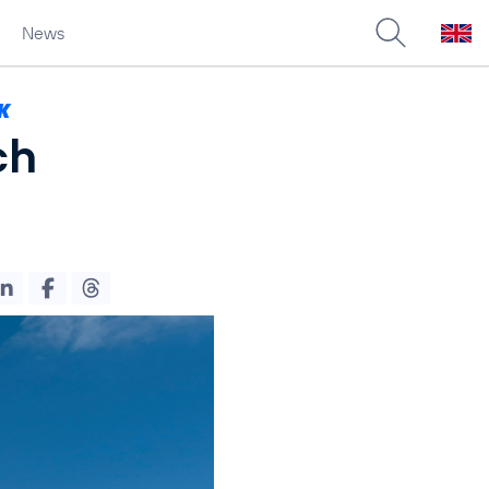
News
K
ch