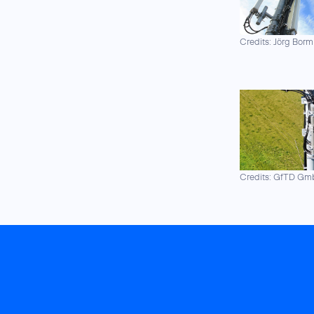
Credits: Jörg Borm
Credits: GfTD G