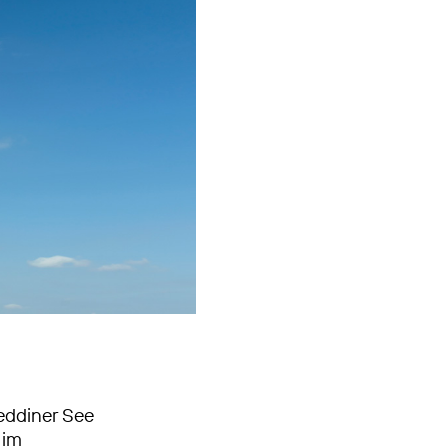
eddiner See
 im