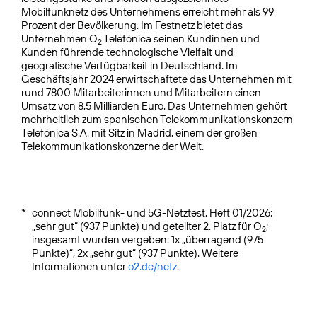
Mobilfunknetz des Unternehmens erreicht mehr als 99
Prozent der Bevölkerung. Im Festnetz bietet das
Unternehmen O
Telefónica seinen Kundinnen und
2
Kunden führende technologische Vielfalt und
geografische Verfügbarkeit in Deutschland. Im
Geschäftsjahr 2024 erwirtschaftete das Unternehmen mit
rund 7800 Mitarbeiterinnen und Mitarbeitern einen
Umsatz von 8,5 Milliarden Euro. Das Unternehmen gehört
mehrheitlich zum spanischen Telekommunikationskonzern
Telefónica S.A. mit Sitz in Madrid, einem der großen
Telekommunikationskonzerne der Welt.
*
connect Mobilfunk- und 5G-Netztest, Heft 01/2026:
„sehr gut“ (937 Punkte) und geteilter 2. Platz für O
;
2
insgesamt wurden vergeben: 1x „überragend (975
Punkte)“, 2x „sehr gut“ (937 Punkte). Weitere
Informationen unter
o2.de/netz
.