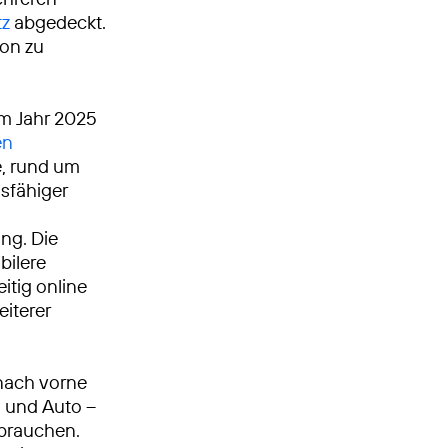
tz
abgedeckt.
ion zu
Im Jahr 2025
en
, rund um
gsfähiger
ng. Die
bilere
itig online
eiterer
nach vorne
n und Auto –
 brauchen.