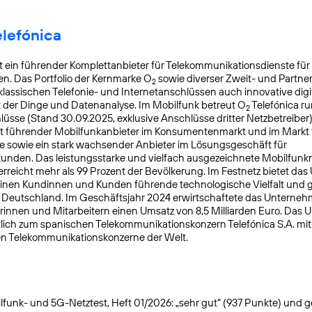
elefónica
t ein führender Komplettanbieter für Telekommunikationsdienste für
. Das Portfolio der Kernmarke O
sowie diverser Zweit- und Partn
2
lassischen Telefonie- und Internetanschlüssen auch innovative digit
t der Dinge und Datenanalyse. Im Mobilfunk betreut O
Telefónica ru
2
üsse (Stand 30.09.2025, exklusive Anschlüsse dritter Netzbetreiber)
t führender Mobilfunkanbieter im Konsumentenmarkt und im Markt f
 sowie ein stark wachsender Anbieter im Lösungsgeschäft für
nden. Das leistungsstarke und vielfach ausgezeichnete Mobilfunk
reicht mehr als 99 Prozent der Bevölkerung. Im Festnetz bietet da
einen Kundinnen und Kunden führende technologische Vielfalt und 
n Deutschland. Im Geschäftsjahr 2024 erwirtschaftete das Unterneh
rinnen und Mitarbeitern einen Umsatz von 8,5 Milliarden Euro. Das
lich zum spanischen Telekommunikationskonzern Telefónica S.A. mit S
en Telekommunikationskonzerne der Welt.
funk- und 5G-Netztest, Heft 01/2026: „sehr gut“ (937 Punkte) und gete