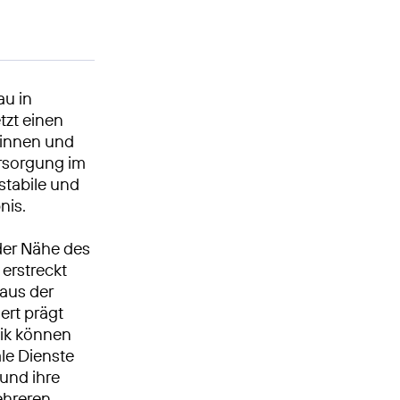
au in
tzt einen
erinnen und
rsorgung im
stabile und
nis.
 der Nähe des
erstreckt
 aus der
ert prägt
nik können
le Dienste
und ihre
ehreren