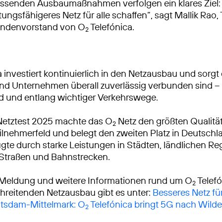
ssenden Ausbaumaßnahmen verfolgen ein klares Ziel: 
tungsfähigeres Netz für alle schaffen“, sagt Mallik Rao
ndenvorstand von O
Telefónica.
2
 investiert kontinuierlich in den Netzausbau und sorgt 
 Unternehmen überall zuverlässig verbunden sind – 
d und entlang wichtiger Verkehrswege.
Netztest 2025 machte das O
Netz den größten Qualitä
2
lnehmerfeld und belegt den zweiten Platz in Deutschl
gte durch starke Leistungen in Städten, ländlichen R
 Straßen und Bahnstrecken.
 Meldung und weitere Informationen rund um O
Telef
2
reitenden Netzausbau gibt es unter:
Besseres Netz fü
otsdam-Mittelmark: O
Telefónica bringt 5G nach Wild
2