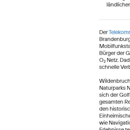
ländlich
Der
Telekomm
Brandenburg 
Mobilfunksta
Bürger der G
O
Netz. Dad
2
schnelle Ve
Wildenbruch 
Naturparks N
sich der Gol
gesamten Reg
den historis
Einheimische
wie Navigat
Erlebnisse t