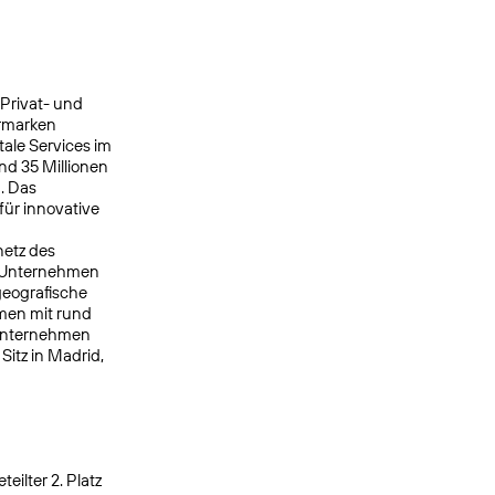
 Privat- und
ermarken
ale Services im
nd 35 Millionen
. Das
ür innovative
netz des
s Unternehmen
geografische
men mit rund
 Unternehmen
itz in Madrid,
ilter 2. Platz