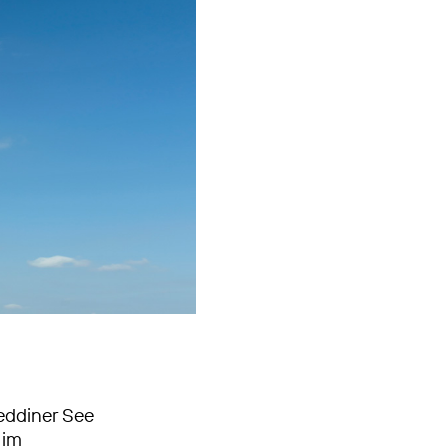
eddiner See
 im