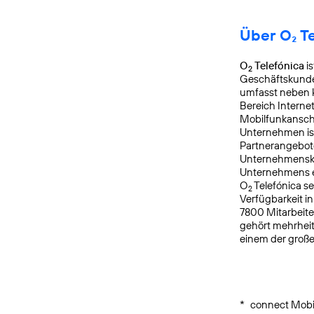
Über O₂ T
O
Telefónica
is
2
Geschäftskunden
umfasst neben k
Bereich Interne
Mobilfunkanschl
Unternehmen is
Partnerangebote
Unternehmensku
Unternehmens er
O
Telefónica s
2
Verfügbarkeit i
7800 Mitarbeite
gehört mehrheit
einem der groß
*
connect Mobil