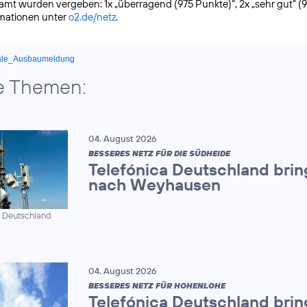
samt wurden vergeben: 1x „überragend (975 Punkte)“, 2x „sehr gut“ (
rmationen unter
o2.de/netz
.
ale_Ausbaumeldung
e Themen:
04. August 2026
BESSERES NETZ FÜR DIE SÜDHEIDE
Telefónica Deutschland brin
nach Weyhausen
a Deutschland
04. August 2026
BESSERES NETZ FÜR HOHENLOHE
Telefónica Deutschland brin