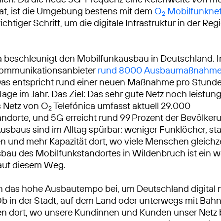
at, ist die Umgebung bestens mit dem
O
Mobilfunkne
2
wichtiger Schritt, um die digitale Infrastruktur in der Reg
a beschleunigt den Mobilfunkausbau in Deutschland. 
ekommunikationsanbieter
rund 8000 Ausbaumaßnahm
Das entspricht rund einer neuen Maßnahme pro Stunde
Tage im Jahr. Das Ziel: Das sehr gute Netz noch leistun
 Netz von O
Telefónica umfasst aktuell 29.000
2
ndorte, und 5G erreicht rund 99 Prozent der Bevölkeru
usbaus sind im Alltag spürbar: weniger Funklöcher, sta
 und mehr Kapazität dort, wo viele Menschen gleichze
sbau des Mobilfunkstandortes in Wildenbruch ist ein w
 auf diesem Weg.
n das hohe Ausbautempo bei, um Deutschland digital 
Ob in der Stadt, auf dem Land oder unterwegs mit Bah
ren dort, wo unsere Kundinnen und Kunden unser Netz