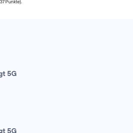
937 Punkte).
gt 5G
gt 5G