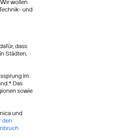
Wir wollen
, Technik- und
dafür, dass
in Städten,
tssprung im
and.* Das
egionen sowie
ónica und
r den
enbruch