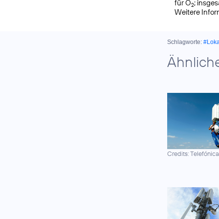
für O
; insge
2
Weitere Info
Schlagworte:
#Lok
Ähnlich
Credits: Telefónic