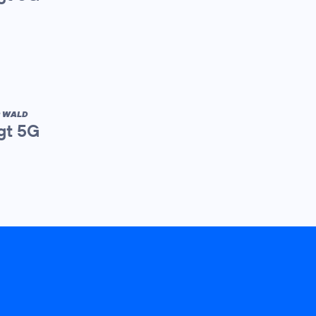
R WALD
gt 5G