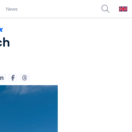
News
K
ch