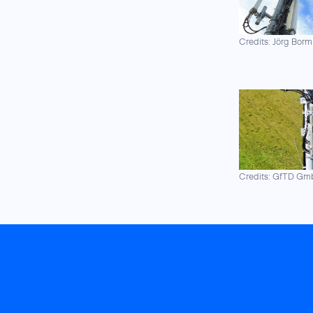
Credits: Jörg Borm
Credits: GfTD G