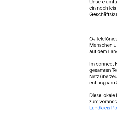
Unsere umfa
ein noch leis
Geschäftsku
O
Telefónica
2
Menschen und
auf dem Lan
Im connect 
gesamten Tei
Netz überzeu
entlang von
Diese lokale
zum voransch
Landkreis P