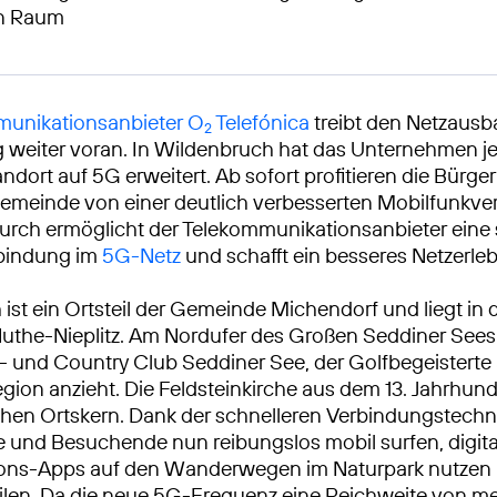
en Raum
unikationsanbieter O
Telefónica
treibt den Netzausb
2
weiter voran. In Wildenbruch hat das Unternehmen je
ndort auf 5G erweitert. Ab sofort profitieren die Bürg
emeinde von einer deutlich verbesserten Mobilfunkve
urch ermöglicht der Telekommunikationsanbieter eine 
rbindung im
5G-Netz
und schafft ein besseres Netzerleb
ist ein Ortsteil der Gemeinde Michendorf und liegt in
uthe-Nieplitz. Am Nordufer des Großen Seddiner Sees 
f- und Country Club Seddiner See, der Golfbegeisterte
ion anzieht. Die Feldsteinkirche aus dem 13. Jahrhund
chen Ortskern. Dank der schnelleren Verbindungstech
 und Besuchende nun reibungslos mobil surfen, digita
ions-Apps auf den Wanderwegen im Naturpark nutzen 
eilen. Da die neue 5G-Frequenz eine Reichweite von m