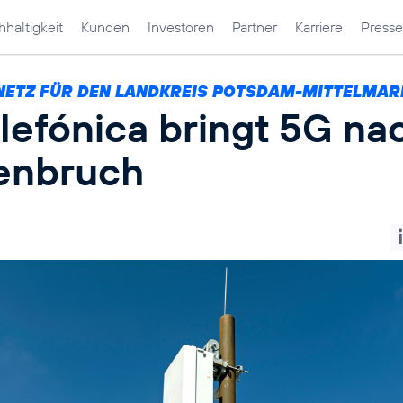
haltigkeit
Kunden
Investoren
Partner
Karriere
Presse
NETZ FÜR DEN LANDKREIS POTSDAM-MITTELMAR
lefónica bringt 5G na
enbruch