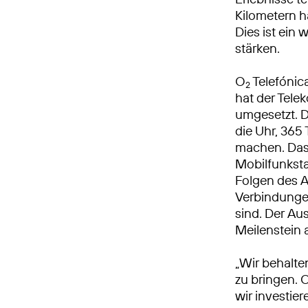
Kilometern h
Dies ist ein 
stärken.
O
Telefónic
2
hat der Tel
umgesetzt. 
die Uhr, 365 
machen. Das
Mobilfunksta
Folgen des A
Verbindungen
sind. Der Au
Meilenstein
„Wir behalte
zu bringen. 
wir investie