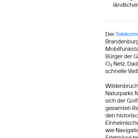
ländlich
Der
Telekomm
Brandenburg 
Mobilfunksta
Bürger der G
O
Netz. Dad
2
schnelle Ve
Wildenbruch 
Naturparks N
sich der Gol
gesamten Reg
den historis
Einheimische
wie Navigat
Erlebnisse t