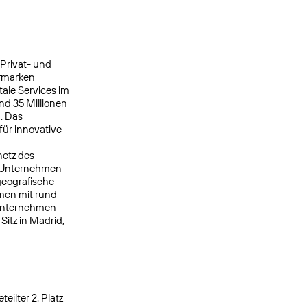
 Privat- und
ermarken
ale Services im
nd 35 Millionen
. Das
ür innovative
netz des
s Unternehmen
geografische
men mit rund
 Unternehmen
itz in Madrid,
ilter 2. Platz