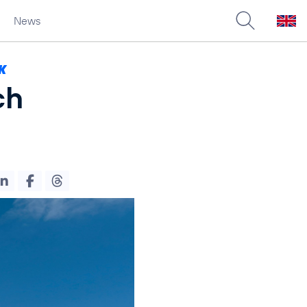
News
K
ch