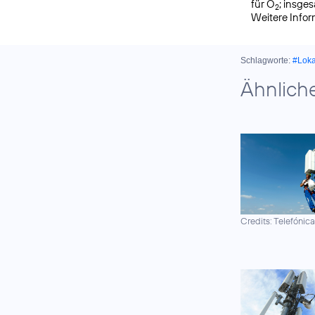
für O
; insge
2
Weitere Info
Schlagworte:
#Lok
Ähnlich
Credits: Telefónic