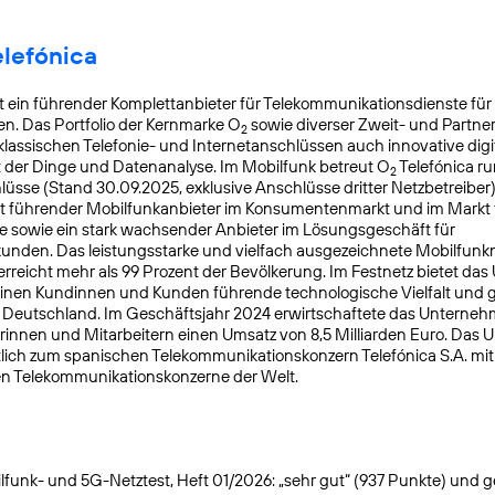
elefónica
t ein führender Komplettanbieter für Telekommunikationsdienste für
. Das Portfolio der Kernmarke O
sowie diverser Zweit- und Partn
2
lassischen Telefonie- und Internetanschlüssen auch innovative digit
t der Dinge und Datenanalyse. Im Mobilfunk betreut O
Telefónica ru
2
üsse (Stand 30.09.2025, exklusive Anschlüsse dritter Netzbetreiber)
t führender Mobilfunkanbieter im Konsumentenmarkt und im Markt f
 sowie ein stark wachsender Anbieter im Lösungsgeschäft für
nden. Das leistungsstarke und vielfach ausgezeichnete Mobilfunk
reicht mehr als 99 Prozent der Bevölkerung. Im Festnetz bietet da
einen Kundinnen und Kunden führende technologische Vielfalt und 
n Deutschland. Im Geschäftsjahr 2024 erwirtschaftete das Unterneh
rinnen und Mitarbeitern einen Umsatz von 8,5 Milliarden Euro. Das
lich zum spanischen Telekommunikationskonzern Telefónica S.A. mit S
en Telekommunikationskonzerne der Welt.
funk- und 5G-Netztest, Heft 01/2026: „sehr gut“ (937 Punkte) und gete