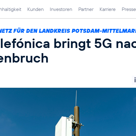
haltigkeit
Kunden
Investoren
Partner
Karriere
Presse
NETZ FÜR DEN LANDKREIS POTSDAM-MITTELMAR
lefónica bringt 5G na
enbruch