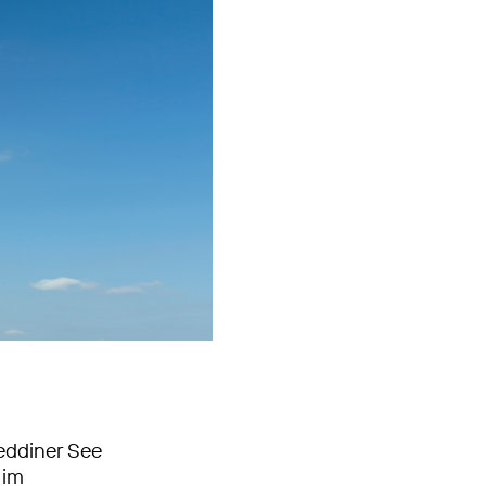
eddiner See
 im