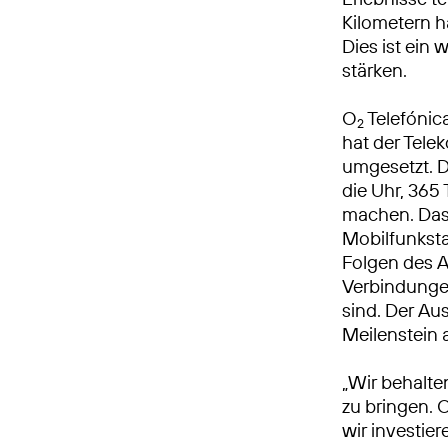
Kilometern h
Dies ist ein 
stärken.
O
Telefónic
2
hat der Tel
umgesetzt. 
die Uhr, 365 
machen. Das
Mobilfunksta
Folgen des A
Verbindungen
sind. Der Au
Meilenstein
„Wir behalte
zu bringen. 
wir investie