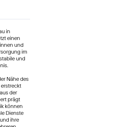
au in
tzt einen
erinnen und
rsorgung im
stabile und
nis.
 der Nähe des
erstreckt
 aus der
ert prägt
nik können
le Dienste
und ihre
ehreren