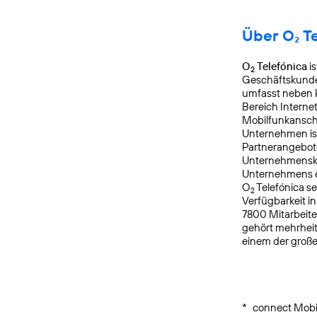
Über O₂ T
O
Telefónica
is
2
Geschäftskunden
umfasst neben k
Bereich Interne
Mobilfunkanschl
Unternehmen is
Partnerangebote
Unternehmensku
Unternehmens er
O
Telefónica s
2
Verfügbarkeit i
7800 Mitarbeite
gehört mehrheit
einem der groß
*
connect Mobil