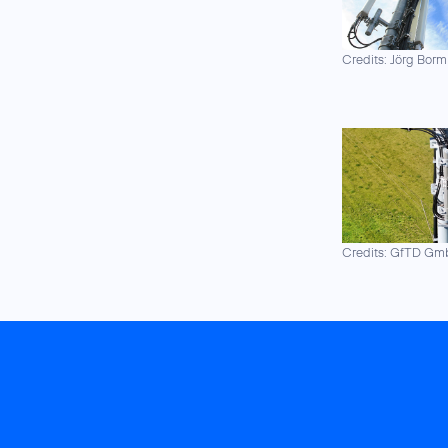
Credits: Jörg Borm
Credits: GfTD G