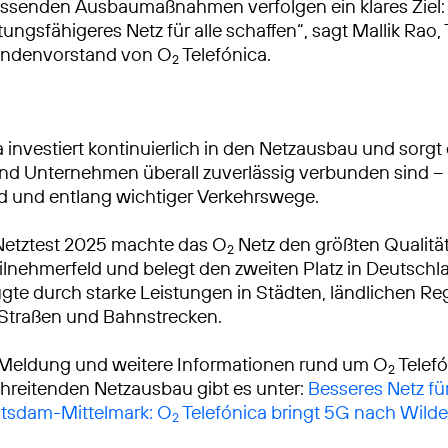
ssenden Ausbaumaßnahmen verfolgen ein klares Ziel: 
tungsfähigeres Netz für alle schaffen“, sagt Mallik Rao
ndenvorstand von O
Telefónica.
2
 investiert kontinuierlich in den Netzausbau und sorgt 
 Unternehmen überall zuverlässig verbunden sind – 
d und entlang wichtiger Verkehrswege.
Netztest 2025 machte das O
Netz den größten Qualitä
2
lnehmerfeld und belegt den zweiten Platz in Deutschl
gte durch starke Leistungen in Städten, ländlichen R
 Straßen und Bahnstrecken.
 Meldung und weitere Informationen rund um O
Telef
2
reitenden Netzausbau gibt es unter:
Besseres Netz fü
otsdam-Mittelmark: O
Telefónica bringt 5G nach Wild
2