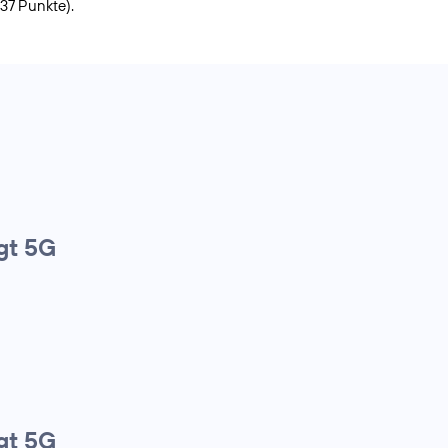
937 Punkte).
gt 5G
gt 5G