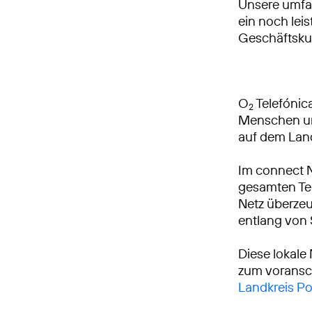
Unsere umfa
ein noch leis
Geschäftsku
O
Telefónica
2
Menschen und
auf dem Lan
Im connect 
gesamten Tei
Netz überzeu
entlang von
Diese lokale
zum voransch
Landkreis P