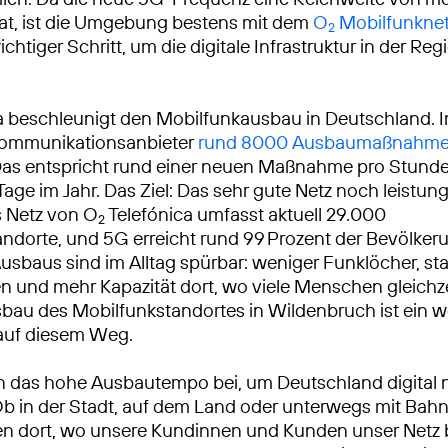
at, ist die Umgebung bestens mit dem
O
Mobilfunkne
2
wichtiger Schritt, um die digitale Infrastruktur in der Reg
a beschleunigt den Mobilfunkausbau in Deutschland. 
ekommunikationsanbieter
rund 8000 Ausbaumaßnahm
Das entspricht rund einer neuen Maßnahme pro Stunde
Tage im Jahr. Das Ziel: Das sehr gute Netz noch leistun
 Netz von O
Telefónica umfasst aktuell 29.000
2
ndorte, und 5G erreicht rund 99 Prozent der Bevölkeru
usbaus sind im Alltag spürbar: weniger Funklöcher, sta
 und mehr Kapazität dort, wo viele Menschen gleichze
sbau des Mobilfunkstandortes in Wildenbruch ist ein w
 auf diesem Weg.
n das hohe Ausbautempo bei, um Deutschland digital 
Ob in der Stadt, auf dem Land oder unterwegs mit Bah
ren dort, wo unsere Kundinnen und Kunden unser Netz