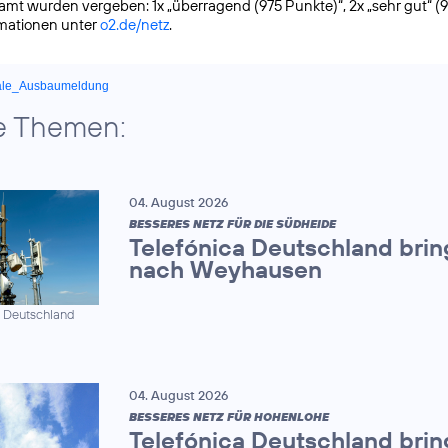
samt wurden vergeben: 1x „überragend (975 Punkte)“, 2x „sehr gut“ (
rmationen unter
o2.de/netz
.
ale_Ausbaumeldung
e Themen:
04. August 2026
BESSERES NETZ FÜR DIE SÜDHEIDE
Telefónica Deutschland brin
nach Weyhausen
a Deutschland
04. August 2026
BESSERES NETZ FÜR HOHENLOHE
Telefónica Deutschland brin