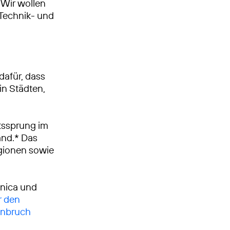
Wir wollen
, Technik- und
dafür, dass
in Städten,
tssprung im
and.* Das
egionen sowie
ónica und
r den
enbruch