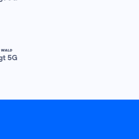
R WALD
gt 5G