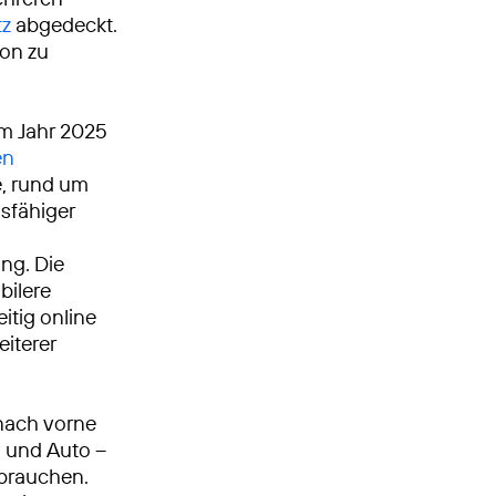
tz
abgedeckt.
ion zu
Im Jahr 2025
en
, rund um
gsfähiger
ng. Die
bilere
itig online
eiterer
nach vorne
n und Auto –
 brauchen.