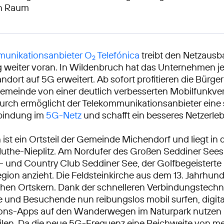
en Raum
unikationsanbieter O
Telefónica
treibt den Netzausb
2
weiter voran. In Wildenbruch hat das Unternehmen je
ndort auf 5G erweitert. Ab sofort profitieren die Bürg
emeinde von einer deutlich verbesserten Mobilfunkve
urch ermöglicht der Telekommunikationsanbieter eine 
rbindung im
5G-Netz
und schafft ein besseres Netzerleb
ist ein Ortsteil der Gemeinde Michendorf und liegt in
uthe-Nieplitz. Am Nordufer des Großen Seddiner Sees 
f- und Country Club Seddiner See, der Golfbegeisterte
ion anzieht. Die Feldsteinkirche aus dem 13. Jahrhund
chen Ortskern. Dank der schnelleren Verbindungstech
 und Besuchende nun reibungslos mobil surfen, digita
ions-Apps auf den Wanderwegen im Naturpark nutzen 
eilen. Da die neue 5G-Frequenz eine Reichweite von m