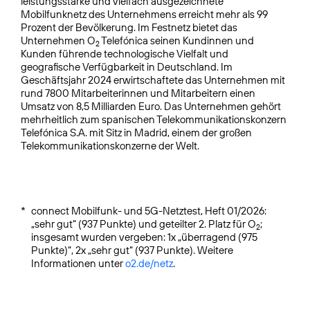
leistungsstarke und vielfach ausgezeichnete
Mobilfunknetz des Unternehmens erreicht mehr als 99
Prozent der Bevölkerung. Im Festnetz bietet das
Unternehmen O
Telefónica seinen Kundinnen und
2
Kunden führende technologische Vielfalt und
geografische Verfügbarkeit in Deutschland. Im
Geschäftsjahr 2024 erwirtschaftete das Unternehmen mit
rund 7800 Mitarbeiterinnen und Mitarbeitern einen
Umsatz von 8,5 Milliarden Euro. Das Unternehmen gehört
mehrheitlich zum spanischen Telekommunikationskonzern
Telefónica S.A. mit Sitz in Madrid, einem der großen
Telekommunikationskonzerne der Welt.
*
connect Mobilfunk- und 5G-Netztest, Heft 01/2026:
„sehr gut“ (937 Punkte) und geteilter 2. Platz für O
;
2
insgesamt wurden vergeben: 1x „überragend (975
Punkte)“, 2x „sehr gut“ (937 Punkte). Weitere
Informationen unter
o2.de/netz
.