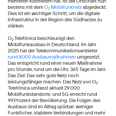
mehreren Kilometern hat, ist die Ortschaft nun
bestens mit dem
O
Mobilfunknetz
abgedeckt.
2
Dies ist ein wichtiger Schritt, um die digitale
Infrastruktur in der Region des Südharzes zu
stärken.
O
Telefónica beschleunigt den
2
Mobilfunkausbau in Deutschland. Im Jahr
2025 hat der Telekommunikationsanbieter
rund 8000 Ausbaumaßnahmen
umgesetzt.
Das entspricht rund einer neuen Maßnahme
pro Stunde, rund um die Uhr, 365 Tage im Jahr.
Das Ziel: Das sehr gute Netz noch
leistungsfähiger machen. Das Netz von O
2
Telefónica umfasst aktuell 29.000
Mobilfunkstandorte, und 5G erreicht rund
99 Prozent der Bevölkerung. Die Folgen des
Ausbaus sind im Alltag spürbar: weniger
Funklöcher, stabilere Verbindungen und mehr