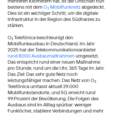
mehreren Kilometern hat, ist die Ortschaft nun
bestens mit dem
O
Mobilfunknetz
abgedeckt.
2
Dies ist ein wichtiger Schritt, um die digitale
Infrastruktur in der Region des Südharzes zu
stärken.
O
Telefónica beschleunigt den
2
Mobilfunkausbau in Deutschland. Im Jahr
2025 hat der Telekommunikationsanbieter
rund 8000 Ausbaumaßnahmen
umgesetzt.
Das entspricht rund einer neuen Maßnahme
pro Stunde, rund um die Uhr, 365 Tage im Jahr.
Das Ziel: Das sehr gute Netz noch
leistungsfähiger machen. Das Netz von O
2
Telefónica umfasst aktuell 29.000
Mobilfunkstandorte, und 5G erreicht rund
99 Prozent der Bevölkerung. Die Folgen des
Ausbaus sind im Alltag spürbar: weniger
Funklöcher, stabilere Verbindungen und mehr