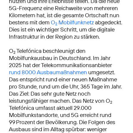
nutzen und ihre Erlebnisse teilen. Da die neue
5G-Frequenz eine Reichweite von mehreren
Kilometern hat, ist die gesamte Ortschaft nun
bestens mit dem
O
Mobilfunknetz
abgedeckt.
2
Dies ist ein wichtiger Schritt, um die digitale
Infrastruktur in der Region zu stärken.
O
Telefónica beschleunigt den
2
Mobilfunkausbau in Deutschland. Im Jahr
2025 hat der Telekommunikationsanbieter
rund 8000 Ausbaumaßnahmen
umgesetzt.
Das entspricht rund einer neuen Maßnahme
pro Stunde, rund um die Uhr, 365 Tage im Jahr.
Das Ziel: Das sehr gute Netz noch
leistungsfähiger machen. Das Netz von O
2
Telefónica umfasst aktuell 29.000
Mobilfunkstandorte, und 5G erreicht rund
99 Prozent der Bevölkerung. Die Folgen des
Ausbaus sind im Alltag spürbar: weniger