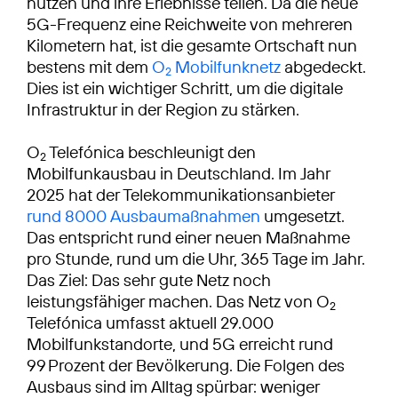
nutzen und ihre Erlebnisse teilen. Da die neue
5G-Frequenz eine Reichweite von mehreren
Kilometern hat, ist die gesamte Ortschaft nun
bestens mit dem
O
Mobilfunknetz
abgedeckt.
2
Dies ist ein wichtiger Schritt, um die digitale
Infrastruktur in der Region zu stärken.
O
Telefónica beschleunigt den
2
Mobilfunkausbau in Deutschland. Im Jahr
2025 hat der Telekommunikationsanbieter
rund 8000 Ausbaumaßnahmen
umgesetzt.
Das entspricht rund einer neuen Maßnahme
pro Stunde, rund um die Uhr, 365 Tage im Jahr.
Das Ziel: Das sehr gute Netz noch
leistungsfähiger machen. Das Netz von O
2
Telefónica umfasst aktuell 29.000
Mobilfunkstandorte, und 5G erreicht rund
99 Prozent der Bevölkerung. Die Folgen des
Ausbaus sind im Alltag spürbar: weniger