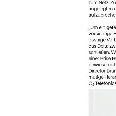
zum Netz. Zug
angelegten u
aufzubreche
„Um ein gefe
vorsichtige 
etwaige Vorb
das Delta z
schließen. W
einer Prise 
bewiesen ist:
Director Br
mutige Heran
O
Telefónic
2