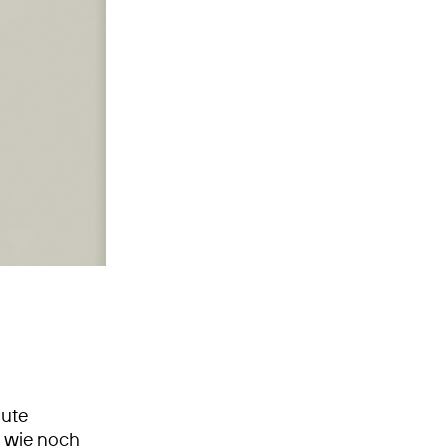
gute
‘ wie noch