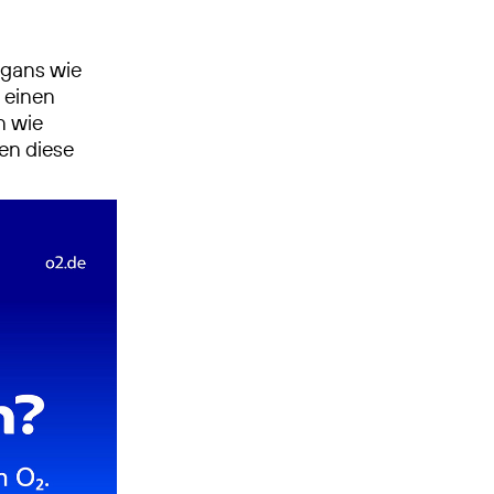
logans wie
 einen
n wie
en diese