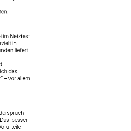
fen.
i im Netztest
rzielt in
nden liefert
d
sich das
“ – vor allem
iderspruch
„Das-besser-
orurteile