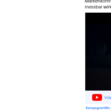
Markenkommun
messbar wirk
Kampagnenfilm i