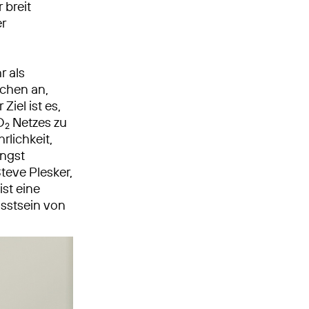
 breit
er
r als
schen an,
iel ist es,
O
Netzes zu
2
rlichkeit,
ängst
Steve Plesker,
ist eine
sstsein von