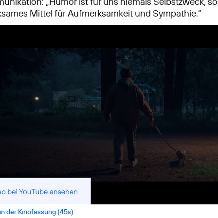
ikation: „Humor ist für uns niemals Selbstzweck, so
sames Mittel für Aufmerksamkeit und Sympathie.“
n der Kinofassung (45s)