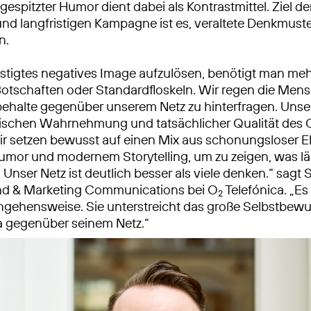
espitzter Humor dient dabei als Kontrastmittel. Ziel der
nd langfristigen Kampagne ist es, veraltete Denkmust
n.
stigtes negatives Image aufzulösen, benötigt man meh
Botschaften oder Standardfloskeln. Wir regen die Men
ehalte gegenüber unserem Netz zu hinterfragen. Unser Z
wischen Wahrnehmung und tatsächlicher Qualität des 
ir setzen bewusst auf einen Mix aus schonungsloser Eh
Humor und modernem Storytelling, um zu zeigen, was l
 Unser Netz ist deutlich besser als viele denken.“ sagt 
and & Marketing Communications bei O
Telefónica. „Es 
2
gehensweise. Sie unterstreicht das große Selbstbewu
a gegenüber seinem Netz.“