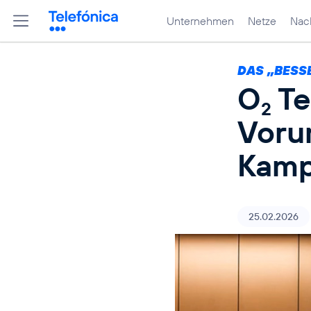
Unternehmen
Netze
Nach
DAS „BESS
O
Te
2
Vorur
Kam
25.02.2026