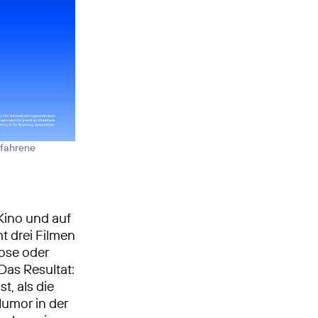
efahrene
 Kino und auf
mt drei Filmen
iose oder
Das Resultat:
st, als die
Humor in der