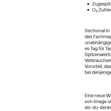
Zugespit
O
Zufrie
2
Sechsmal in
des Fachmag
unabhängigen
es Tag für Ta
Spitzenwertu
Verbrauchern
Vorurteil, d
bei denjenige
Eine neue 
von Image un
als-du-denks