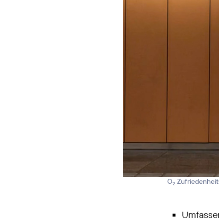
O
Zufriedenheits
2
Umfassen