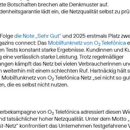
zte Botschaften brechen alte Denkmuster auf.
denheitsgarantie lädt ein, die Netzqualität selbst zu prü
 Folge
die Note „Sehr Gut“
und 2025 erstmals Platz zwe
azins connect: Das
Mobilfunknetz von O
Telefónica
e
2
 Tests konstant starke Ergebnisse. Kundinnen und Ku
g eine verlässlich starke Leistung. Trotz regelmäßiger
ngen kämpft das Netz bei vielen Verbraucherinnen un
 weiterhin mit einem schlechten Ruf. Hartnäckig hält 
as Mobilfunknetz von O
Telefónica Netz „sei nicht so gut
2
n, die es selbst nicht nutzen.
Werbekampagne von O
Telefónica adressiert diesen W
2
d tatsächlicher hoher Netzqualität. Unter dem Motto 
t-Netz“ konfrontiert das Unternehmen festgefahrene V