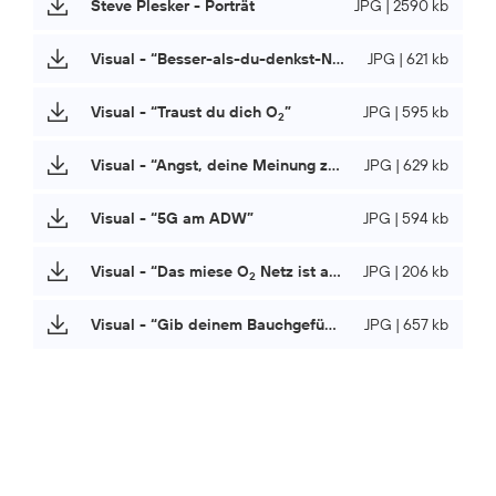
Steve Plesker - Porträt
JPG | 2590 kb
Visual - “Besser-als-du-denkst-Netz”
JPG | 621 kb
Visual - “Traust du dich O
”
JPG | 595 kb
2
Visual - “Angst, deine Meinung zu ändern”
JPG | 629 kb
Visual - “5G am ADW”
JPG | 594 kb
Visual - “Das miese O
Netz ist auch nicht mehr das, was es mal war”
JPG | 206 kb
2
Visual - “Gib deinem Bauchgefühl einen Arschtritt”
JPG | 657 kb