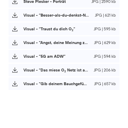
Steve Plesker - Porträt
JPG | 2590 kb
Visual - “Besser-als-du-denkst-Netz”
JPG | 621 kb
Visual - “Traust du dich O
”
JPG | 595 kb
2
Visual - “Angst, deine Meinung zu ändern”
JPG | 629 kb
Visual - “5G am ADW”
JPG | 594 kb
Visual - “Das miese O
Netz ist auch nicht mehr das, was es mal war”
JPG | 206 kb
2
Visual - “Gib deinem Bauchgefühl einen Arschtritt”
JPG | 657 kb