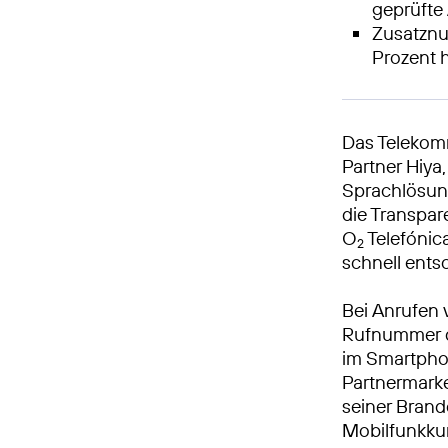
geprüfte
Zusatznu
Prozent 
Das Teleko
Partner Hiya
Sprachlösun
die Transpa
O
Telefónica
2
schnell ents
Bei Anrufen 
Rufnummer de
im Smartphon
Partnermark
seiner Brand
Mobilfunkku