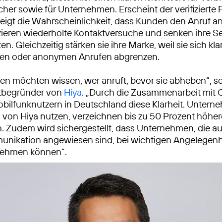
her sowie für Unternehmen. Erscheint der verifiziert
steigt die Wahrscheinlichkeit, dass Kunden den Anruf 
ieren wiederholte Kontaktversuche und senken ihre S
en. Gleichzeitig stärken sie ihre Marke, weil sie sich kla
hen oder anonymen Anrufen abgrenzen.
n möchten wissen, wer anruft, bevor sie abheben“, so
tbegründer von
Hiya
. „Durch die Zusammenarbeit mit 
obilfunknutzern in Deutschland diese Klarheit. Untern
 von Hiya nutzen, verzeichnen bis zu 50 Prozent höher
. Zudem wird sichergestellt, dass Unternehmen, die au
nikation angewiesen sind, bei wichtigen Angelegenh
nehmen können”.