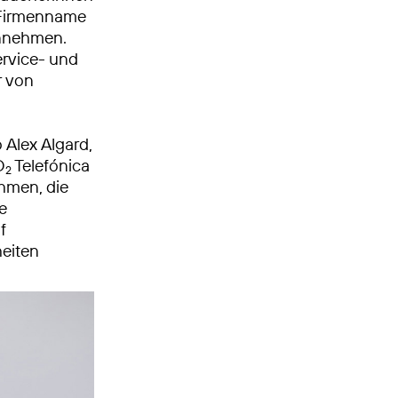
e Firmenname
annehmen.
ervice- und
r von
 Alex Algard,
O
Telefónica
2
ehmen, die
e
f
eiten