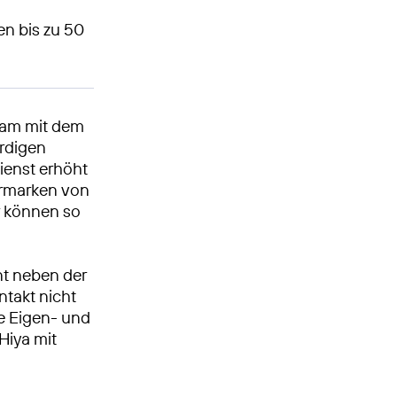
n bis zu 50
sam mit dem
ürdigen
ienst erhöht
ermarken von
r können so
nt neben der
ntakt nicht
le Eigen- und
 Hiya mit