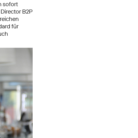
 sofort
 Director B2P
greichen
ard für
uch