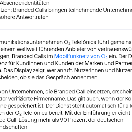
 Absenderidentitäten
tzen: Branded Calls bringen teilnehmende Unternehme
höhere Antwortraten
mmunikationsunternehmen O
Telefónica führt gemein
2
, einem weltweit führenden Anbieter von vertrauensw
gen, Branded Calls im
Mobilfunknetz von O
ein. Der D
2
renz für Kundinnen und Kunden der Marken und Partn
. Das Display zeigt, wer anruft. Nutzerinnen und Nutze
cheiden, ob sie das Gespräch annehmen.
von Unternehmen, die Branded Call einsetzen, erschei
r verifizierte Firmenname. Das gilt auch, wenn der Ko
e gespeichert ist. Der Dienst steht automatisch für al
en der O
Telefónica bereit. Mit der Einführung erreicht
2
ed Call-Lösung mehr als 90 Prozent der deutschen
ndschaften.