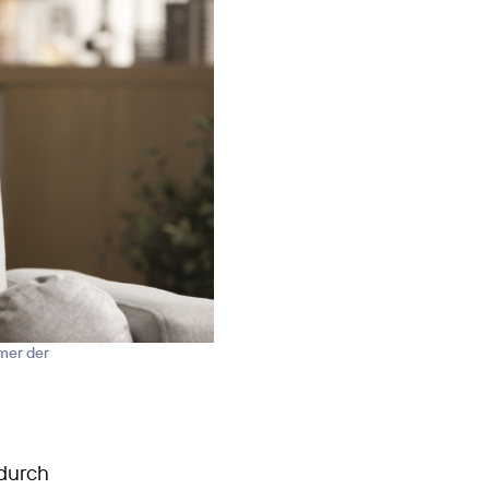
mer der
 durch