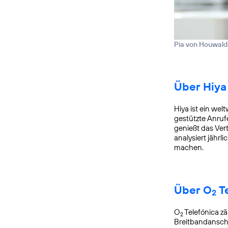
Pia von Houwald
Über Hiya
Hiya ist ein we
gestützte Anruf
genießt das Ver
analysiert jährl
machen.
Über O
Te
2
O
Telefónica zä
2
Breitbandanschl