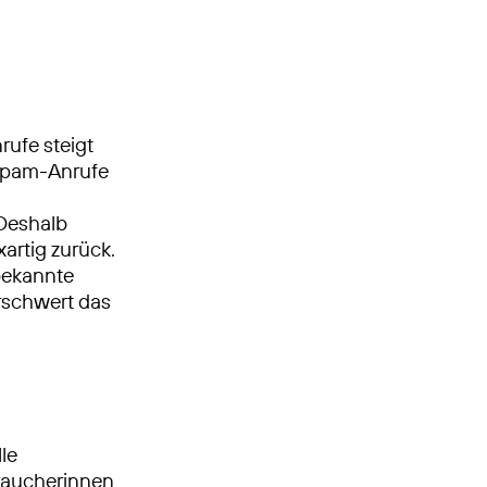
ufe steigt
 Spam-Anrufe
 Deshalb
rtig zurück.
bekannte
rschwert das
le
braucherinnen