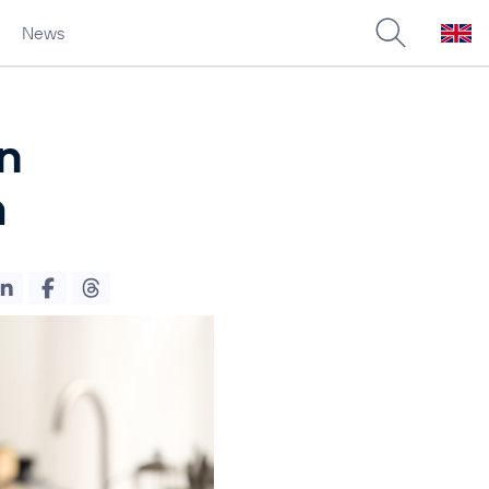
News
en
m