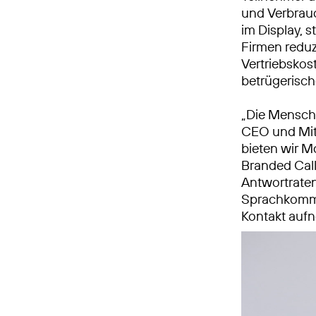
und Verbrauc
im Display, 
Firmen reduz
Vertriebskost
betrügerisc
„Die Mensche
CEO und Mi
bieten wir M
Branded Call
Antwortraten
Sprachkommu
Kontakt auf