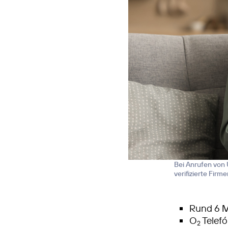
Bei Anrufen von
verifizierte Fir
Rund 6 M
O
Telefó
2