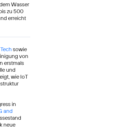
s dem Wasser
bis zu 500
nd erreicht
 Tech
sowie
einigung von
n erstmals
lle und
igt, wie IoT
struktur
ress in
5G and
ssestand
ik neue