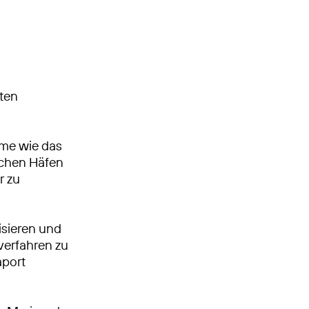
ten
n
me wie das
schen Häfen
r zu
isieren und
verfahren zu
aport