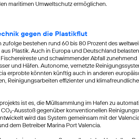
 den maritimen Umweltschutz ermöglichen.
echnik gegen die Plastikflut
zufolge bestehen rund 60 bis 80 Prozent des weltwei
aus Plastik. Auch in Europa und Deutschland belaste
k, Fischereireste und schwimmender Abfall zunehmend
ser und Häfen. Autonome, vernetzte Reinigungssyste
cia erprobte könnten künftig auch in anderen europäi
en, Reinigungsarbeiten effizienter und klimafreundliche
otprojekts ist es, die Müllsammlung im Hafen zu automat
n CO₂-Ausstoß gegenüber konventionellen Reinigungs
Entwickelt wird das System gemeinsam mit der Valenci
nd dem Betreiber Marina Port Valencia.