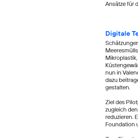
Ansätze für
Digitale T
Schätzungen 
Meeresmülls 
Mikroplasti
Küstengewäs
nun in Valen
dazu beitrag
gestalten.
Ziel des Pil
zugleich de
reduzieren. 
Foundation u