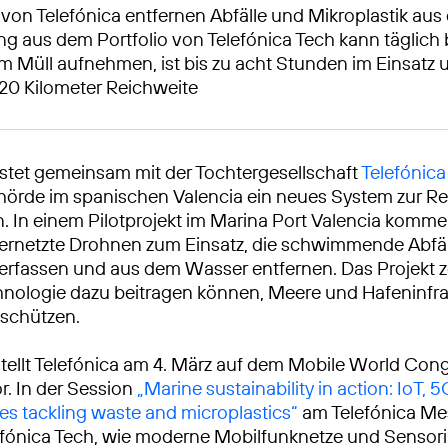
von Telefónica entfernen Abfälle und Mikroplastik au
g aus dem Portfolio von Telefónica Tech kann täglich 
 Müll aufnehmen, ist bis zu acht Stunden im Einsatz u
 20 Kilometer Reichweite
estet gemeinsam mit der Tochtergesellschaft
Telefónica
örde im spanischen Valencia ein neues System zur R
 In einem Pilotprojekt im Marina Port Valencia komme
ernetzte Drohnen zum Einsatz, die schwimmende Abfä
 erfassen und aus dem Wasser entfernen. Das Projekt ze
nologie dazu beitragen können, Meere und Hafeninfra
u schützen.
tellt Telefónica am 4. März auf dem Mobile World Cong
r. In der Session
„Marine sustainability in action: IoT, 
es tackling waste and microplastics“
am Telefónica Me
lefónica Tech, wie moderne Mobilfunknetze und Sensor