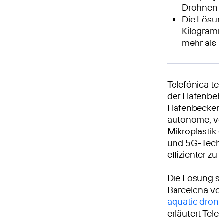
Drohnen 
Die Lösun
Kilogramm
mehr als
Telefónica t
der Hafenbeh
Hafenbecken.
autonome, v
Mikroplastik
und 5G-Tech
effizienter z
Die Lösung s
Barcelona vo
aquatic dron
erläutert Te