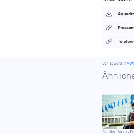
Aquadroh
Pressemi
Telefón
Schlagworte:
#MW
Ähnlich
Credits: iStock / D