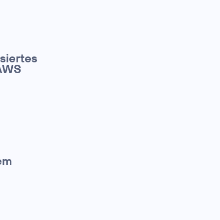
siertes
 AWS
dem