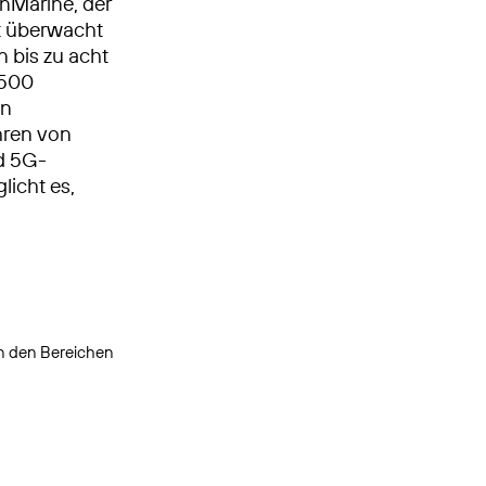
nMarine, der
t überwacht
n bis zu acht
 500
en
hren von
d 5G-
licht es,
in den Bereichen