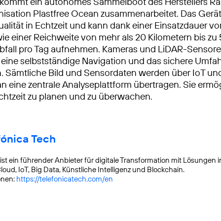
 kommt ein autonomes Sammelboot des Herstellers Ra
nisation Plastfree Ocean zusammenarbeitet. Das Gerä
alität in Echtzeit und kann dank einer Einsatzdauer vo
e einer Reichweite von mehr als 20 Kilometern bis zu
bfall pro Tag aufnehmen. Kameras und LiDAR-Sensor
eine selbstständige Navigation und das sichere Umfa
. Sämtliche Bild und Sensordaten werden über IoT un
n eine zentrale Analyseplattform übertragen. Sie ermög
Echtzeit zu planen und zu überwachen.
fónica Tech
ist ein führender Anbieter für digitale Transformation mit Lösungen 
loud, IoT, Big Data, Künstliche Intelligenz und Blockchain.
onen:
https://telefonicatech.com/en