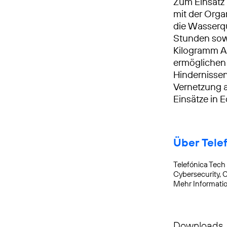
Zum Einsatz
mit der Orga
die Wasserqu
Stunden sowi
Kilogramm A
ermöglichen 
Hindernissen
Vernetzung a
Einsätze in 
Über Tele
Telefónica Tech 
Cybersecurity, C
Mehr Informati
Downloads