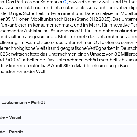
n. Das Portfolio der Kernmarke
O
sowie diverser Zweit- und Partn
2
lassischen Telefonie- und Internetanschlüssen auch innovative digit
t der Dinge, Sicherheit, Entertainment und Datenanalyse. Im Mobilfu
ber 35 Millionen Mobilfunkanschlüsse (Stand 31.12.2025). Das Untern
lfunkanbieter im Konsumentenmarkt und im Markt für innovative Pa
k wachsender Anbieter im Lösungsgeschäft für Unternehmenskunden
 und vielfach ausgezeichnete Mobilfunknetz des Unternehmens errei
ölkerung. Im Festnetz bietet das Unternehmen O
Telefónica seinen
2
 technologische Vielfalt und geografische Verfügbarkeit in Deutsc
025 erwirtschaftete das Unternehmen einen Umsatz von 8,2 Milliard
und 7700 Mitarbeitende. Das Unternehmen gehört mehrheitlich zum 
ons­konzern Telefónica S.A. mit Sitz in Madrid, einem der großen
ionskonzerne der Welt.
 Laukenmann - Porträt
de - Visual
de - Porträt