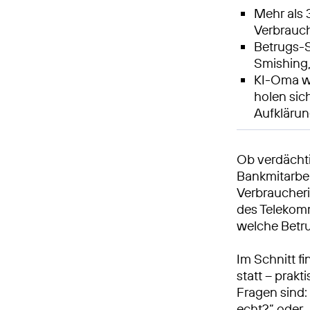
Mehr als 
Verbrauch
Betrugs-S
Smishing,
KI-Oma w
holen sic
Aufkläru
Ob verdächti
Bankmitarbei
Verbraucher
des Telekom
welche Betr
Im Schnitt f
statt – prak
Fragen sind:
echt?“ oder 