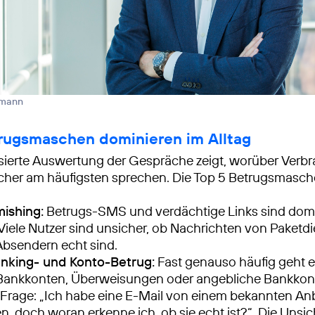
nmann
rugsmaschen dominieren im Alltag
sierte Auswertung der Gespräche zeigt, worüber Verb
her am häufigsten sprechen. Die Top 5 Betrugsmasch
ishing:
Betrugs-SMS und verdächtige Links sind dom
iele Nutzer sind unsicher, ob Nachrichten von Paketd
bsendern echt sind.
anking- und Konto-Betrug:
Fast genauso häufig geht 
Bankkonten, Überweisungen oder angebliche Bankkont
 Frage: „Ich habe eine E-Mail von einem bekannten Anb
 doch woran erkenne ich, ob sie echt ist?“. Die Unsic