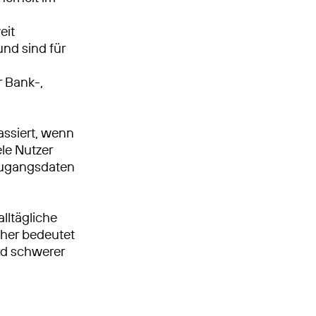
eit
und sind für
 Bank-,
ssiert, wenn
le Nutzer
Zugangsdaten
alltägliche
cher bedeutet
nd schwerer