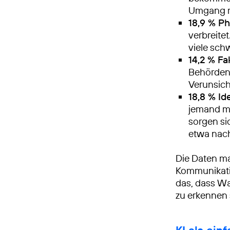
Umgang mi
18,9 % Ph
verbreite
viele sch
14,2 % F
Behörden-
Verunsic
18,8 % Id
jemand me
sorgen si
etwa nach
Die Daten mac
Kommunikatio
das, dass Wa
zu erkennen 
KI als ein