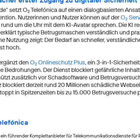
de“ setzt O
Telefónica auf einen dialogbasierten Ansat
2
ntion. Nutzerinnen und Nutzer können auf der
O
Serv
2
und um die Uhr mit dem KI-Avatar sprechen. Die KI rea
 erklärt typische Betrugsmaschen verständlich und pra
he Nutzung zeigt: Der Bedarf an schneller, verständlich
st hoch.
ergänzt den
O
Onlineschutz Plus
, ein 3-in-1-Sicherhei
2
le Bedrohungen. Der Dienst blockiert gefährliche Inhalt
ützt zusätzlich vor Schadsoftware und Betrugsversuc
 blockiert derzeit rund 20 Millionen schädliche Webse
oppt in Spitzenzeiten bis zu 15.000 Betrugsversuche 
lefónica
t ein führender Komplettanbieter für Telekommunikationsdienste für 