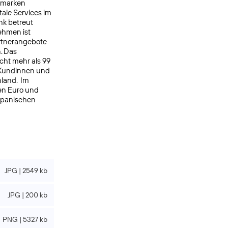
ermarken
ale Services im
nk betreut
ehmen ist
rtnerangebote
. Das
cht mehr als 99
 Kundinnen und
hland. Im
en Euro und
spanischen
JPG | 2549 kb
JPG | 200 kb
PNG | 5327 kb