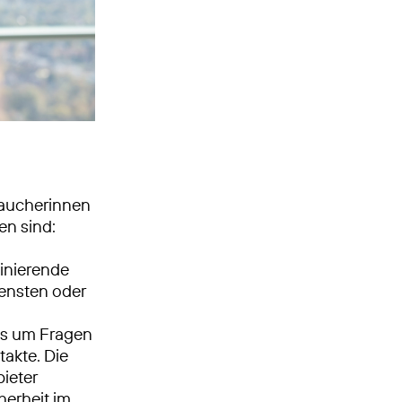
raucherinnen
en sind:
inierende
iensten oder
es um Fragen
akte. Die
ieter
herheit im