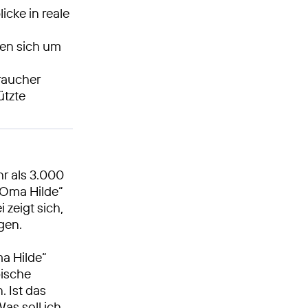
icke in reale
hen sich um
raucher
ützte
hr als 3.000
„Oma Hilde“
 zeigt sich,
gen.
a Hilde“
pische
 Ist das
as soll ich