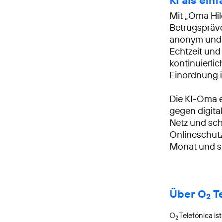
Mit „Oma Hil
Betrugspräve
anonym und r
Echtzeit und
kontinuierlic
Einordnung i
Die KI-Oma 
gegen digita
Netz und sch
Onlineschutz
Monat und st
Über O
Te
2
O
Telefónica is
2