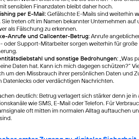
t sensiblen Finanzdaten bleibt daher hoch.
ishing per E-Mail:
Gefälschte E-Mails sind weiterhin w
t. Sie treten oft im Namen bekannter Unternehmen auf 
wer als Fälschung zu erkennen.
ake-Anrufe und Callcenter-Betrug:
Anrufe angeblicher
 oder Support-Mitarbeiter sorgen weiterhin für große
herung.
entitätsdiebstahl und sonstige Bedrohungen:
„Was pa
ine Daten hat. Kann ich mich dagegen schützen?“ Vie
ch um den Missbrauch ihrer persönlichen Daten und 
 Datenlecks oder verdächtigen Nachrichten.
hen deutlich: Betrug verlagert sich stärker denn je in 
nskanäle wie SMS, E-Mail oder Telefon. Für Verbrau
rnsignale oft mitten im normalen Alltag auftauchen u
sind.
facher erster Zugang zu digitaler Sicherheit