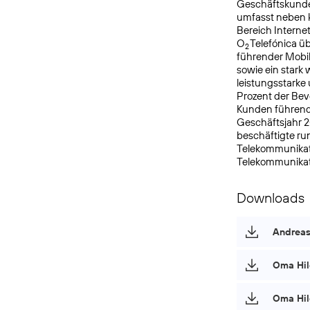
Geschäftskunde
umfasst neben k
Bereich Interne
O
Telefónica ü
2
führender Mobi
sowie ein star
leistungsstarke
Prozent der Bev
Kunden führende
Geschäftsjahr 2
beschäftigte r
Telekommunikati
Telekommunikat
Downloads
Andreas
Oma Hil
Oma Hil