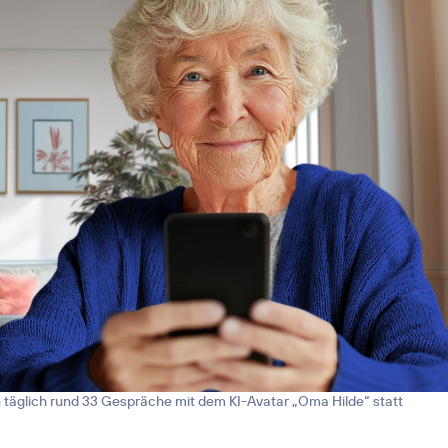
n täglich rund 33 Gespräche mit dem KI-Avatar „Oma Hilde“ statt