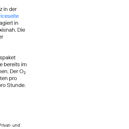
z in der
iceseite
giert in
xisnah. Die
er
tspaket
e bereits im
hen. Der O
2
iten pro
pro Stunde.
Privat- und