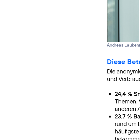
Andreas Lauke
Diese Bet
Die anonymi
und Verbrauc
24,4 % Sm
Themen. V
anderen A
23,7 % B
rund um 
häufigste
bekommen,