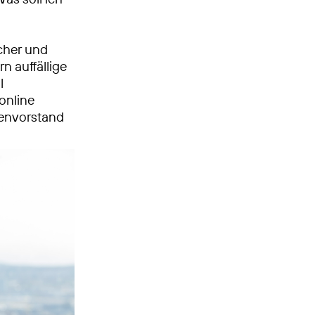
cher und
rn auffällige
l
online
denvorstand