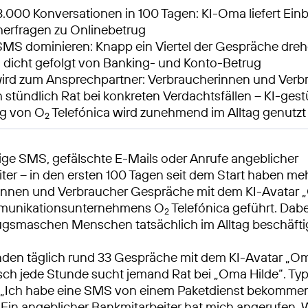
3.000 Konversationen in 100 Tagen: KI-Oma liefert Einbl
erfragen zu Onlinebetrug
MS dominieren: Knapp ein Viertel der Gespräche dre
 dicht gefolgt von Banking- und Konto-Betrug
ird zum Ansprechpartner: Verbraucherinnen und Verb
h stündlich Rat bei konkreten Verdachtsfällen – KI-gest
ng von O
Telefónica wird zunehmend im Alltag genutzt
2
ge SMS, gefälschte E-Mails oder Anrufe angeblicher
ter – in den ersten 100 Tagen seit dem Start haben me
innen und Verbraucher Gespräche mit dem KI-Avatar 
munikationsunternehmens O
Telefónica geführt. Dabei
2
ugsmaschen Menschen tatsächlich im Alltag beschäfti
inden täglich rund 33 Gespräche mit dem KI-Avatar „Om
tisch jede Stunde sucht jemand Rat bei „Oma Hilde“. Ty
 „Ich habe eine SMS von einem Paketdienst bekommen.
„Ein angeblicher Bankmitarbeiter hat mich angerufen. W