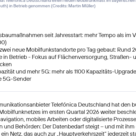
hat Telefónica Deutschland einen neuen Mobilfunkmast im bayerischen
euth) in Betrieb genommen (
Credits: Martin Müller
)
baumaßnahmen seit Jahresstart: mehr Tempo als im Vo
00)
 zwei neue Mobilfunkstandorte pro Tag gebaut: Rund 
e in Betrieb - Fokus auf Flächenversorgung, Straßen- 
ecken
azität und mehr 5G: mehr als 1100 Kapazitäts-Upgrade
e 5G-Sender
munikationsanbieter Telefónica Deutschland hat den 
obilfunknetzes im ersten Quartal 2026 weiter beschl
vigation, mobiles Arbeiten oder digitalisierte Prozesse
und Behörden: Der Datenbedarf steigt – und mit ihm 
in Netz, das auch zur „Hauptverkehrszeit“ jederzeit stab