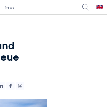
News
und
neue