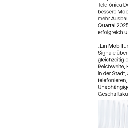
Telefónica D
bessere Mobi
mehr Ausbaua
Quartal 2025
erfolgreich 
„Ein Mobilfu
Signale übera
gleichzeitig
Reichweite,
in der Stadt
telefonieren
Unabhängige 
Geschäftsku