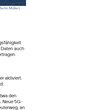
Martin Müller
)
sfähigkeit
t Daten auch
ertragen
 aktiviert.
d.
 etwa den
n. Neue 5G-
euterweg, an