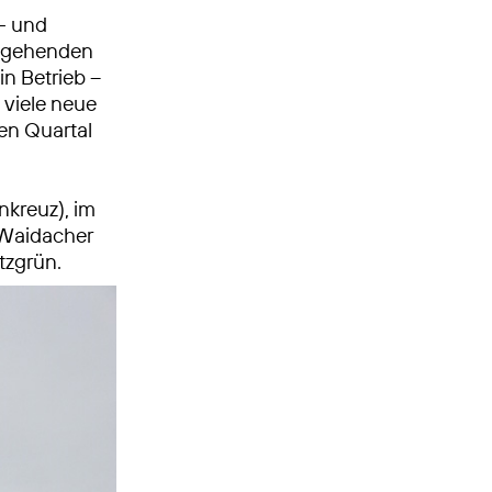
- und
chgehenden
n Betrieb –
 viele neue
ten Quartal
kreuz), im
 Waidacher
tzgrün.