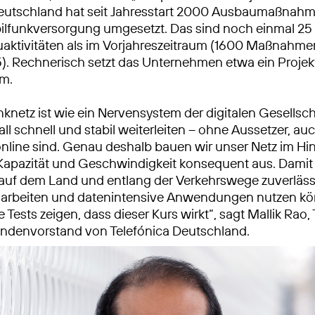
eutschland hat seit Jahresstart 2000 Ausbaumaßnahm
lfunkversorgung umgesetzt. Das sind noch einmal 25
ktivitäten als im Vorjahreszeitraum (1600 Maßnahme
). Rechnerisch setzt das Unternehmen etwa ein Projek
um.
nknetz ist wie ein Nervensystem der digitalen Gesellsc
ll schnell und stabil weiterleiten – ohne Aussetzer, au
 online sind. Genau deshalb bauen wir unser Netz im Hin
 Kapazität und Geschwindigkeit konsequent aus. Dam
, auf dem Land und entlang der Verkehrswege zuverläss
, arbeiten und datenintensive Anwendungen nutzen k
Tests zeigen, dass dieser Kurs wirkt“, sagt Mallik Rao,
ndenvorstand von Telefónica Deutschland.