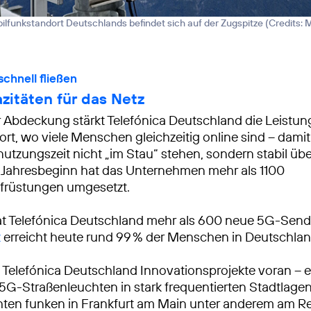
lfunkstandort Deutschlands befindet sich auf der Zugspitze (
Credits: 
chnell fließen
zitäten für das Netz
Abdeckung stärkt Telefónica Deutschland die Leistung
ort, wo viele Menschen gleichzeitig online sind – dami
nutzungszeit nicht „im Stau“ stehen, sondern stabil üb
 Jahresbeginn hat das Unternehmen mehr als 1100
ufrüstungen umgesetzt.
at Telefónica Deutschland mehr als 600 neue 5G-Sender
z
erreicht heute rund 99 % der Menschen in Deutschlan
ibt Telefónica Deutschland Innovationsprojekte voran –
G-Straßenleuchten in stark frequentierten Stadtlage
hten funken in Frankfurt am Main unter anderem am R