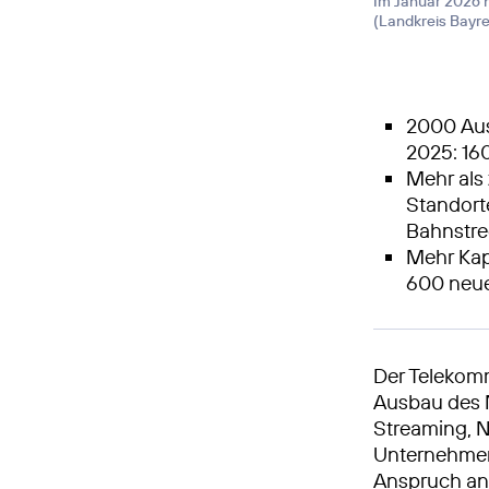
Im Januar 2026 
(Landkreis Bayr
2000 Aus
2025: 16
Mehr als
Standort
Bahnstr
Mehr Kap
600 neu
Der Telekom
Ausbau des M
Streaming, Na
Unternehmen 
Anspruch an e