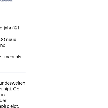
 Gefrees
rjahr (Q1
200 neue
und
s, mehr als
bundesweiten
eunigt. Ob
 in
der
il bleibt.