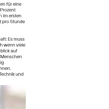
en für eine
 Prozent
n im ersten
t pro Stunde
haft: Es muss
ch wenn viele
blick auf
it Menschen
ig
önnen.
 Technik und