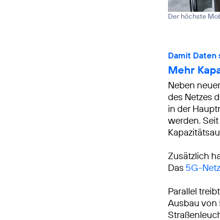
Der höchste Mobi
Damit Daten s
Mehr Kapa
Neben neuer 
des Netzes d
in der Haupt
werden. Seit
Kapazitätsa
Zusätzlich h
Das
5G-Net
Parallel tre
Ausbau von 5
Straßenleuc