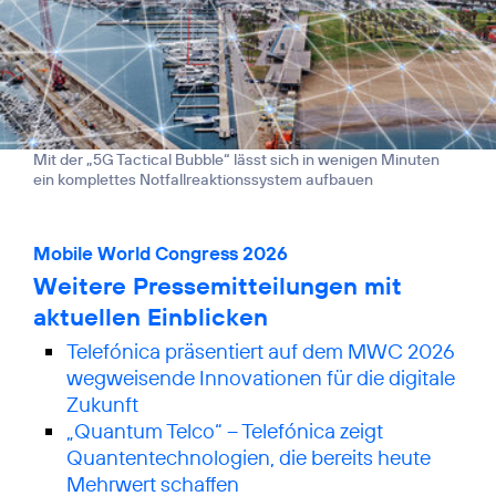
Mit der „5G Tactical Bubble“ lässt sich in wenigen Minuten
ein komplettes Notfallreaktionssystem aufbauen
Mobile World Congress 2026
Weitere Pressemitteilungen mit
aktuellen Einblicken
Telefónica präsentiert auf dem MWC 2026
wegweisende Innovationen für die digitale
Zukunft
„Quantum Telco“ – Telefónica zeigt
Quanten­technologien, die bereits heute
Mehrwert schaffen