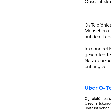
Geschäftsku
O
Telefónica
2
Menschen und
auf dem Lan
Im connect 
gesamten Tei
Netz überzeu
entlang von
Über O₂ T
O
Telefónica
is
2
Geschäftskunden
umfasst neben k