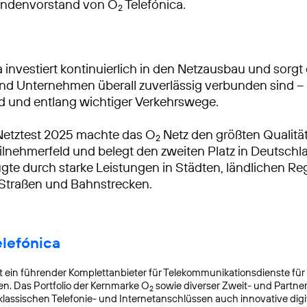
ndenvorstand von O
Telefónica.
2
 investiert kontinuierlich in den Netzausbau und sorgt 
 Unternehmen überall zuverlässig verbunden sind – 
d und entlang wichtiger Verkehrswege.
Netztest 2025 machte das O
Netz den größten Qualitä
2
lnehmerfeld und belegt den zweiten Platz in Deutschl
gte durch starke Leistungen in Städten, ländlichen R
 Straßen und Bahnstrecken.
elefónica
t ein führender Komplettanbieter für Telekommunikationsdienste für
. Das Portfolio der Kernmarke O
sowie diverser Zweit- und Partn
2
lassischen Telefonie- und Internetanschlüssen auch innovative digit