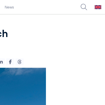
News
ch