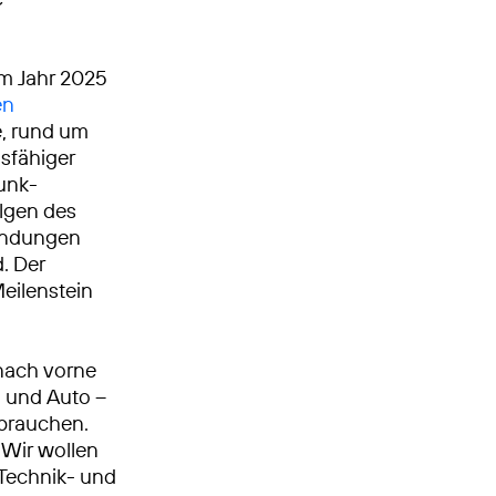
Im Jahr 2025
en
, rund um
gsfähiger
unk­
olgen des
bindungen
. Der
Meilenstein
nach vorne
n und Auto –
 brauchen.
Wir wollen
, Technik- und