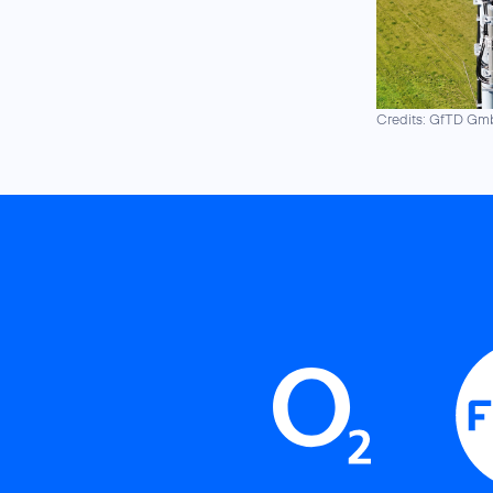
Credits: GfTD G