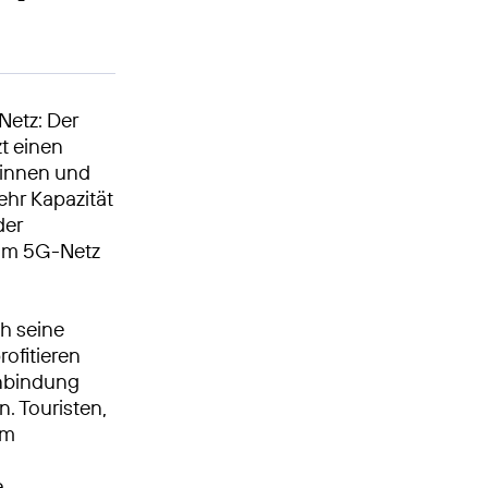
Netz: Der
zt einen
erinnen und
ehr Kapazität
der
 im 5G-Netz
ch seine
ofitieren
Anbindung
. Touristen,
em
e