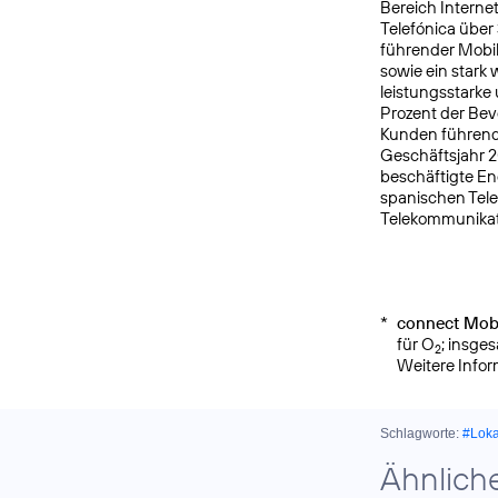
Bereich Interne
Telefónica über
führender Mobi
sowie ein star
leistungsstarke
Prozent der Bev
Kunden führende
Geschäftsjahr 2
beschäftigte E
spanischen Tele
Telekommunikat
*
connect Mobi
für O
; insge
2
Weitere Info
Schlagworte:
#Lok
Ähnlich