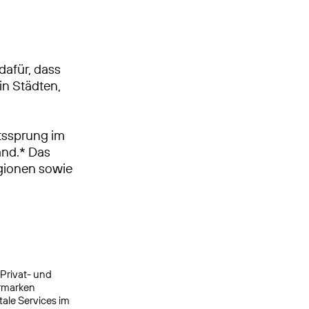
dafür, dass
in Städten,
tssprung im
and.* Das
egionen sowie
 Privat- und
ermarken
ale Services im