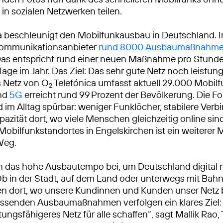
in sozialen Netzwerken teilen.
a beschleunigt den Mobilfunkausbau in Deutschland. 
ekommunikationsanbieter
rund 8000 Ausbaumaßnahm
Das entspricht rund einer neuen Maßnahme pro Stunde
Tage im Jahr. Das Ziel: Das sehr gute Netz noch leistun
 Netz von O
Telefónica umfasst aktuell 29.000 Mobilf
2
und
5G
erreicht rund 99 Prozent der Bevölkerung. Die F
 im Alltag spürbar: weniger Funklöcher, stabilere Ver
azität dort, wo viele Menschen gleichzeitig online sind
obilfunkstandortes in Engelskirchen ist ein weiterer 
Weg.
n das hohe Ausbautempo bei, um Deutschland digital 
Ob in der Stadt, auf dem Land oder unterwegs mit Bah
ren dort, wo unsere Kundinnen und Kunden unser Netz
ssenden Ausbaumaßnahmen verfolgen ein klares Ziel: 
tungsfähigeres Netz für alle schaffen“, sagt Mallik Rao