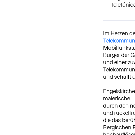
Telefónic
Im Herzen de
Telekommuni
Mobilfunksta
Bürger der 
und einer zu
Telekommunik
und schafft 
Engelskirche
malerische L
durch den 
und ruckelfr
die das ber
Bergischen 
hochauflöse