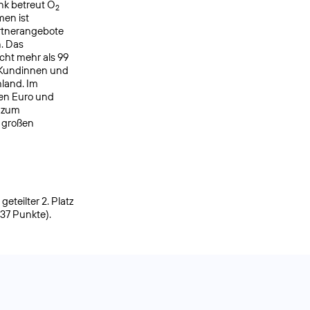
nk betreut O
2
men ist
rtnerangebote
. Das
cht mehr als 99
 Kundinnen und
hland. Im
den Euro und
h zum
r großen
eteilter 2. Platz
937 Punkte).