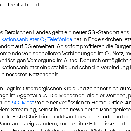
a in Deutschland
s Bergischen Landes geht ein neuer 5G-Standort ans 
kationsanbieter O
Telefónica
hat in Engelskirchen jet
2
ndort auf 5G erweitert. Ab sofort profitieren die Bürg
Gemeinde von schnelleren Verbindungen im O
Netz, m
2
verlässigen Versorgung im Alltag. Dadurch ermöglicht 
ationsanbieter eine stabile und schnelle Verbindung
ein besseres Netzerlebnis.
n liegt im Oberbergischen Kreis und zeichnet sich dur
age im Aggertal aus. Die Menschen, die hier wohnen, pr
neuen
5G-Mast
von einer verlässlichen Home-Office-
eiem Streaming, selbst in den bewaldeten Randgebieten
ühmte Erste Christkindmarktsamt besuchen oder auf d
Panoramasteig wandern, können ihre Erlebnisse und
nden Fotos nun dank des schnelleren Mobilfunks ohn