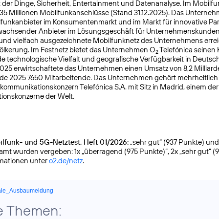
t der Dinge, Sicherheit, Entertainment und Datenanalyse. Im Mobilfu
 35 Millionen Mobilfunkanschlüsse (Stand 31.12.2025). Das Unterneh
lfunkanbieter im Konsumentenmarkt und im Markt für innovative Pa
k wachsender Anbieter im Lösungsgeschäft für Unternehmenskunden
 und vielfach ausgezeichnete Mobilfunknetz des Unternehmens errei
ölkerung. Im Festnetz bietet das Unternehmen O
Telefónica seinen
2
 technologische Vielfalt und geografische Verfügbarkeit in Deutsc
025 erwirtschaftete das Unternehmen einen Umsatz von 8,2 Milliar
nde 2025 7650 Mitarbeitende. Das Unternehmen gehört mehrheitlic
kommuni­kationskonzern Telefónica S.A. mit Sitz in Madrid, einem de
ionskonzerne der Welt.
lfunk- und 5G-Netztest, Heft 01/2026:
„sehr gut“ (937 Punkte) und g
samt wurden vergeben: 1x „überragend (975 Punkte)“, 2x „sehr gut“ (
rmationen unter
o2.de/netz
.
ale_Ausbaumeldung
e Themen: