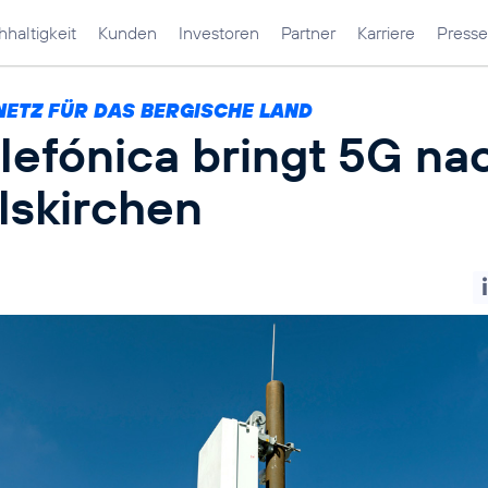
haltigkeit
Kunden
Investoren
Partner
Karriere
Presse
NETZ FÜR DAS BERGISCHE LAND
lefónica bringt 5G na
lskirchen