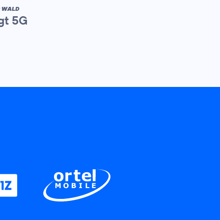
R WALD
gt 5G