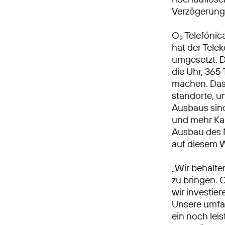
Verzögerung 
O
Telefónic
2
hat der Tel
umgesetzt. 
die Uhr, 365 
machen. Das
standorte, 
Ausbaus sind
und mehr Kap
Ausbau des M
auf diesem 
„Wir behalte
zu bringen. 
wir investie
Unsere umfa
ein noch leis