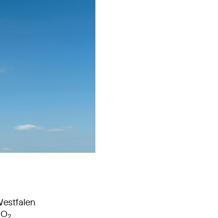
Westfalen
 O
2