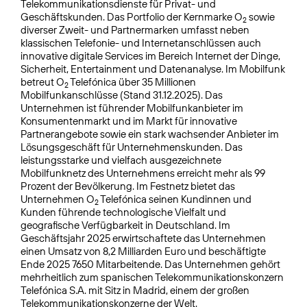
Telekommunikationsdienste für Privat- und
Geschäftskunden. Das Portfolio der Kernmarke O
sowie
2
diverser Zweit- und Partnermarken umfasst neben
klassischen Telefonie- und Internetanschlüssen auch
innovative digitale Services im Bereich Internet der Dinge,
Sicherheit, Entertainment und Datenanalyse. Im Mobilfunk
betreut O
Telefónica über 35 Millionen
2
Mobilfunkanschlüsse (Stand 31.12.2025). Das
Unternehmen ist führender Mobilfunkanbieter im
Konsumentenmarkt und im Markt für innovative
Partnerangebote sowie ein stark wachsender Anbieter im
Lösungsgeschäft für Unternehmenskunden. Das
leistungsstarke und vielfach ausgezeichnete
Mobilfunknetz des Unternehmens erreicht mehr als 99
Prozent der Bevölkerung. Im Festnetz bietet das
Unternehmen O
Telefónica seinen Kundinnen und
2
Kunden führende technologische Vielfalt und
geografische Verfügbarkeit in Deutschland. Im
Geschäftsjahr 2025 erwirtschaftete das Unternehmen
einen Umsatz von 8,2 Milliarden Euro und beschäftigte
Ende 2025 7650 Mitarbeitende. Das Unternehmen gehört
mehrheitlich zum spanischen Telekommuni­kationskonzern
Telefónica S.A. mit Sitz in Madrid, einem der großen
Telekommunikationskonzerne der Welt.