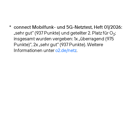
*
connect Mobilfunk- und 5G-Netztest, Heft 01/2026:
„sehr gut“ (937 Punkte) und geteilter 2. Platz für O
;
2
insgesamt wurden vergeben: 1x „überragend (975
Punkte)“, 2x „sehr gut“ (937 Punkte). Weitere
Informationen unter
o2.de/netz
.