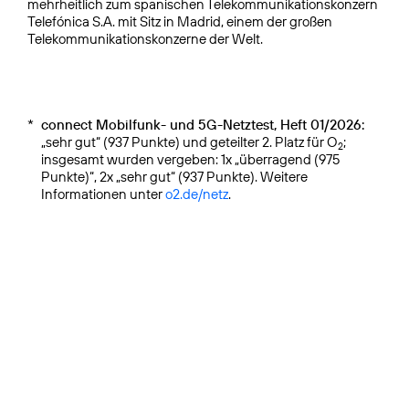
mehrheitlich zum spanischen Telekommuni­kationskonzern
Telefónica S.A. mit Sitz in Madrid, einem der großen
Telekommunikationskonzerne der Welt.
*
connect Mobilfunk- und 5G-Netztest, Heft 01/2026:
„sehr gut“ (937 Punkte) und geteilter 2. Platz für O
;
2
insgesamt wurden vergeben: 1x „überragend (975
Punkte)“, 2x „sehr gut“ (937 Punkte). Weitere
Informationen unter
o2.de/netz
.