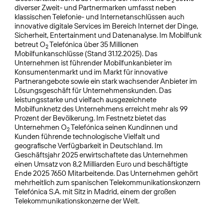
2
diverser Zweit- und Partnermarken umfasst neben
klassischen Telefonie- und Internetanschlüssen auch
innovative digitale Services im Bereich Internet der Dinge,
Sicherheit, Entertainment und Datenanalyse. Im Mobilfunk
betreut O
Telefónica über 35 Millionen
2
Mobilfunkanschlüsse (Stand 31.12.2025). Das
Unternehmen ist führender Mobilfunkanbieter im
Konsumentenmarkt und im Markt für innovative
Partnerangebote sowie ein stark wachsender Anbieter im
Lösungsgeschäft für Unternehmenskunden. Das
leistungsstarke und vielfach ausgezeichnete
Mobilfunknetz des Unternehmens erreicht mehr als 99
Prozent der Bevölkerung. Im Festnetz bietet das
Unternehmen O
Telefónica seinen Kundinnen und
2
Kunden führende technologische Vielfalt und
geografische Verfügbarkeit in Deutschland. Im
Geschäftsjahr 2025 erwirtschaftete das Unternehmen
einen Umsatz von 8,2 Milliarden Euro und beschäftigte
Ende 2025 7650 Mitarbeitende. Das Unternehmen gehört
mehrheitlich zum spanischen Telekommuni­kationskonzern
Telefónica S.A. mit Sitz in Madrid, einem der großen
Telekommunikationskonzerne der Welt.