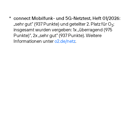
*
connect Mobilfunk- und 5G-Netztest, Heft 01/2026:
„sehr gut“ (937 Punkte) und geteilter 2. Platz für O
;
2
insgesamt wurden vergeben: 1x „überragend (975
Punkte)“, 2x „sehr gut“ (937 Punkte). Weitere
Informationen unter
o2.de/netz
.