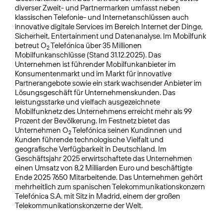
2
diverser Zweit- und Partnermarken umfasst neben
klassischen Telefonie- und Internetanschlüssen auch
innovative digitale Services im Bereich Internet der Dinge,
Sicherheit, Entertainment und Datenanalyse. Im Mobilfunk
betreut O
Telefónica über 35 Millionen
2
Mobilfunkanschlüsse (Stand 31.12.2025). Das
Unternehmen ist führender Mobilfunkanbieter im
Konsumentenmarkt und im Markt für innovative
Partnerangebote sowie ein stark wachsender Anbieter im
Lösungsgeschäft für Unternehmenskunden. Das
leistungsstarke und vielfach ausgezeichnete
Mobilfunknetz des Unternehmens erreicht mehr als 99
Prozent der Bevölkerung. Im Festnetz bietet das
Unternehmen O
Telefónica seinen Kundinnen und
2
Kunden führende technologische Vielfalt und
geografische Verfügbarkeit in Deutschland. Im
Geschäftsjahr 2025 erwirtschaftete das Unternehmen
einen Umsatz von 8,2 Milliarden Euro und beschäftigte
Ende 2025 7650 Mitarbeitende. Das Unternehmen gehört
mehrheitlich zum spanischen Telekommuni­kationskonzern
Telefónica S.A. mit Sitz in Madrid, einem der großen
Telekommunikationskonzerne der Welt.