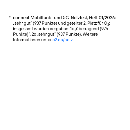
*
connect Mobilfunk- und 5G-Netztest, Heft 01/2026:
„sehr gut“ (937 Punkte) und geteilter 2. Platz für O
;
2
insgesamt wurden vergeben: 1x „überragend (975
Punkte)“, 2x „sehr gut“ (937 Punkte). Weitere
Informationen unter
o2.de/netz
.