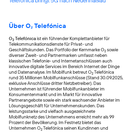
Telefónica bringt 5G nach Neuenhaßlau
Über O₂ Telefónica
O
Telefónica
ist ein führender Komplettanbieter für
2
Telekommunikationsdienste für Privat- und
Geschäftskunden. Das Portfolio der Kernmarke O
sowie
2
diverser Zweit- und Partnermarken umfasst neben
klassischen Telefonie- und Internetanschlüssen auch
innovative digitale Services im Bereich Internet der Dinge
und Datenanalyse. Im Mobilfunk betreut O
Telefónica
2
rund 35 Millionen Mobilfunkanschlüsse (Stand 30.09.2025,
exklusive Anschlüsse dritter Netzbetreiber). Das
Unternehmen ist führender Mobilfunkanbieter im
Konsumentenmarkt und im Markt für innovative
Partnerangebote sowie ein stark wachsender Anbieter im
Lösungsgeschäft für Unternehmenskunden. Das
leistungsstarke und vielfach ausgezeichnete
Mobilfunknetz des Unternehmens erreicht mehr als 99
Prozent der Bevölkerung. Im Festnetz bietet das
Unternehmen O
Telefónica seinen Kundinnen und
2