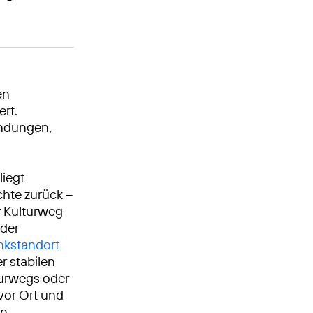
en
rt.
indungen,
liegt
chte zurück –
r Kulturweg
 der
nkstandort
r stabilen
turwegs oder
 vor Ort und
en