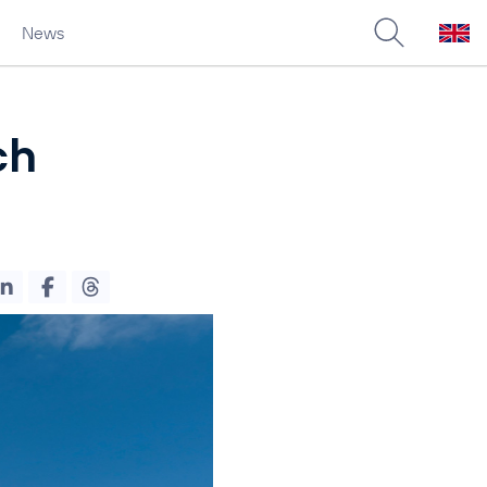
News
ch