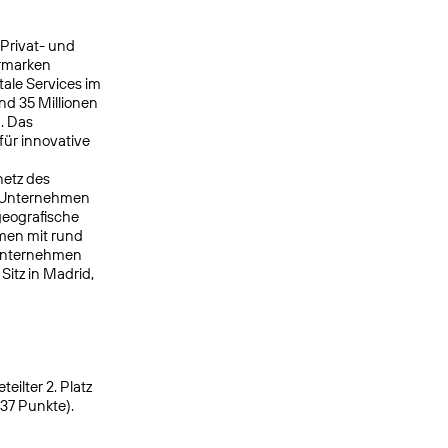
 Privat- und
ermarken
ale Services im
nd 35 Millionen
. Das
ür innovative
netz des
s Unternehmen
geografische
men mit rund
 Unternehmen
itz in Madrid,
ilter 2. Platz
937 Punkte).