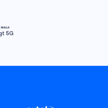
R WALD
gt 5G