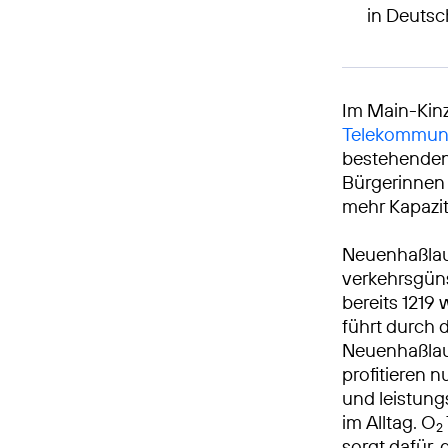
in Deutsc
Im Main-Kinz
Telekommuni
bestehenden 
Bürgerinnen 
mehr Kapazit
Neuenhaßlau 
verkehrsgüns
bereits 1219
führt durch 
Neuenhaßlau
profitieren 
und leistung
im Alltag. O
2
sorgt dafür,