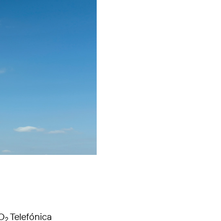
 O
Telefónica
2