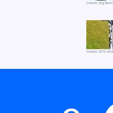
Credits: Jörg Borm
Credits: GfTD G