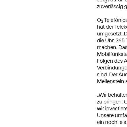
zuverlässig 
O
Telefónic
2
hat der Tel
umgesetzt. 
die Uhr, 365 
machen. Das
Mobilfunkst
Folgen des A
Verbindungen
sind. Der Au
Meilenstein
„Wir behalte
zu bringen. 
wir investie
Unsere umfa
ein noch leis