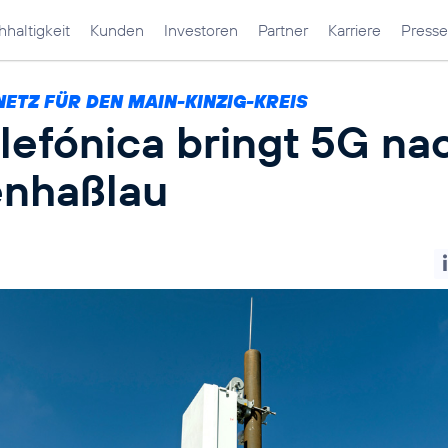
haltigkeit
Kunden
Investoren
Partner
Karriere
Presse
NETZ FÜR DEN MAIN-KINZIG-KREIS
lefónica bringt 5G na
nhaßlau