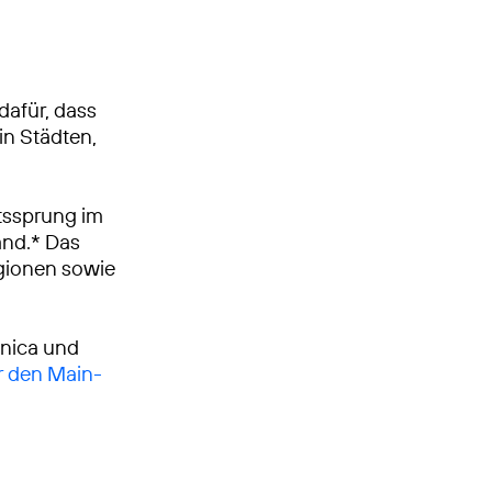
dafür, dass
in Städten,
tssprung im
and.* Das
egionen sowie
ónica und
r den Main-