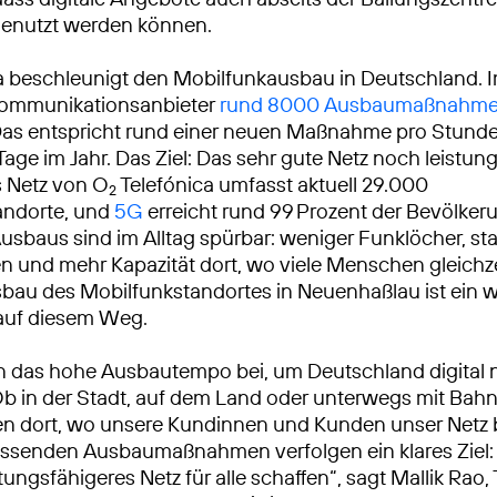
genutzt werden können.
a beschleunigt den Mobilfunkausbau in Deutschland. 
ekommunikationsanbieter
rund 8000 Ausbaumaßnahm
Das entspricht rund einer neuen Maßnahme pro Stunde
Tage im Jahr. Das Ziel: Das sehr gute Netz noch leistun
 Netz von O
Telefónica umfasst aktuell 29.000
2
andorte, und
5G
erreicht rund 99 Prozent der Bevölkeru
usbaus sind im Alltag spürbar: weniger Funklöcher, sta
 und mehr Kapazität dort, wo viele Menschen gleichze
sbau des Mobilfunkstandortes in Neuenhaßlau ist ein w
 auf diesem Weg.
n das hohe Ausbautempo bei, um Deutschland digital 
Ob in der Stadt, auf dem Land oder unterwegs mit Bah
ren dort, wo unsere Kundinnen und Kunden unser Netz
ssenden Ausbaumaßnahmen verfolgen ein klares Ziel: 
tungsfähigeres Netz für alle schaffen“, sagt Mallik Rao