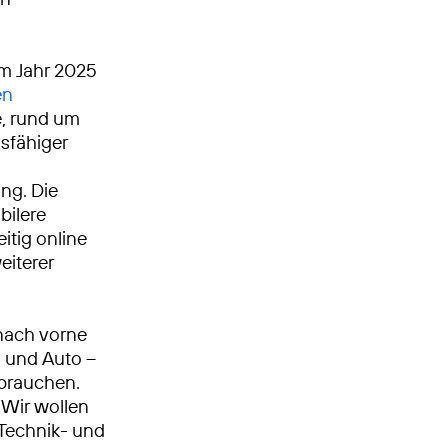
Im Jahr 2025
en
, rund um
gsfähiger
ng. Die
bilere
itig online
eiterer
nach vorne
n und Auto –
 brauchen.
Wir wollen
, Technik- und