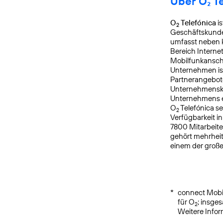
Über O₂ T
O
Telefónica
is
2
Geschäftskunden
umfasst neben k
Bereich Interne
Mobilfunkanschl
Unternehmen is
Partnerangebote
Unternehmensku
Unternehmens er
O
Telefónica s
2
Verfügbarkeit i
7800 Mitarbeite
gehört mehrheit
einem der groß
*
connect Mobil
für O
; insge
2
Weitere Info