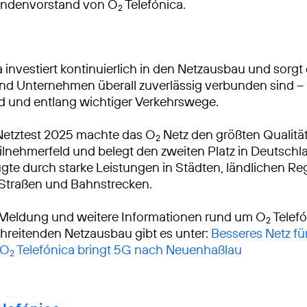
ndenvorstand von O
Telefónica.
2
 investiert kontinuierlich in den Netzausbau und sorgt 
 Unternehmen überall zuverlässig verbunden sind – 
d und entlang wichtiger Verkehrswege.
Netztest 2025 machte das O
Netz den größten Qualitä
2
lnehmerfeld und belegt den zweiten Platz in Deutschl
gte durch starke Leistungen in Städten, ländlichen R
 Straßen und Bahnstrecken.
 Meldung und weitere Informationen rund um O
Telef
2
reitenden Netzausbau gibt es unter:
Besseres Netz fü
 O
Telefónica bringt 5G nach Neuenhaßlau
2