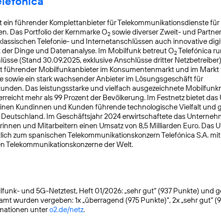
elefónica
t ein führender Komplettanbieter für Telekommunikationsdienste für
. Das Portfolio der Kernmarke O
sowie diverser Zweit- und Partn
2
lassischen Telefonie- und Internetanschlüssen auch innovative digit
t der Dinge und Datenanalyse. Im Mobilfunk betreut O
Telefónica ru
2
üsse (Stand 30.09.2025, exklusive Anschlüsse dritter Netzbetreiber)
t führender Mobilfunkanbieter im Konsumentenmarkt und im Markt f
 sowie ein stark wachsender Anbieter im Lösungsgeschäft für
nden. Das leistungsstarke und vielfach ausgezeichnete Mobilfunk
reicht mehr als 99 Prozent der Bevölkerung. Im Festnetz bietet da
einen Kundinnen und Kunden führende technologische Vielfalt und 
n Deutschland. Im Geschäftsjahr 2024 erwirtschaftete das Unterneh
rinnen und Mitarbeitern einen Umsatz von 8,5 Milliarden Euro. Das
lich zum spanischen Telekommunikationskonzern Telefónica S.A. mit S
en Telekommunikationskonzerne der Welt.
funk- und 5G-Netztest, Heft 01/2026: „sehr gut“ (937 Punkte) und gete
samt wurden vergeben: 1x „überragend (975 Punkte)“, 2x „sehr gut“ (
rmationen unter
o2.de/netz
.