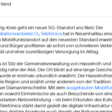
hland
ig-Kreis geht ein neuer 5G-Standort ans Netz: Der
kationsanbieter O
Telefónica
hat in Neuenhaßlau ein
2
Mobilfunkstandort auf den neuesten Standard erweite
und Bürger profitieren ab sofort von schnelleren Verb
ät und einer zuverlässigen Versorgung im Alltag.
ist Sitz der Gemeindeverwaltung von Hasselroth und 
tig nahe der A66. Der Ort blickt auf eine lange Geschi
 wurde er erstmals urkundlich erwähnt. Der Hasselrothe
die Region und erzählt unter anderem von der Tradition
er Diamantenschleifer. Mit dem
ausgebauten Mobilfu
nun sowohl Einheimische als auch Besuchende von eine
sstarken Netzverbindung – ob beim Erkunden des Kul
Telefónica stärkt damit gezielt die digitale Infrastruktur
 dass digitale Angebote auch abseits der Ballungszentr