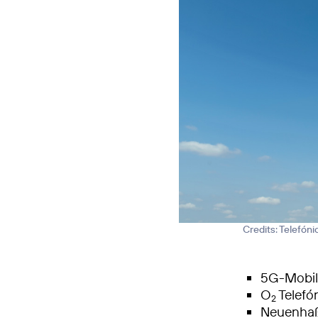
Credits: Telefón
5G-Mobilf
O
Telefó
2
Neuenhaß