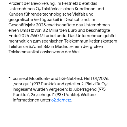
Prozent der Bevölkerung. Im Festnetz bietet das
Unternehmen O
Telefónica seinen Kundinnen und
2
Kunden führende technologische Vielfalt und
geografische Verfügbarkeit in Deutschland. Im
Geschäftsjahr 2025 erwirtschaftete das Unternehmen
einen Umsatz von 8,2 Milliarden Euro und beschäftigte
Ende 2025 7650 Mitarbeitende. Das Unternehmen gehört
mehrheitlich zum spanischen Telekommunikationskonzern
Telefónica S.A. mit Sitz in Madrid, einem der großen
Telekommunikationskonzerne der Welt.
*
connect Mobilfunk- und 5G-Netztest, Heft 01/2026:
„sehr gut“ (937 Punkte) und geteilter 2. Platz für O
;
2
insgesamt wurden vergeben: 1x „überragend (975
Punkte)“, 2x „sehr gut“ (937 Punkte). Weitere
Informationen unter
o2.de/netz
.