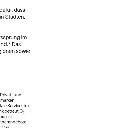
dafür, dass
in Städten,
tssprung im
and.* Das
egionen sowie
 Privat- und
ermarken
ale Services im
nk betreut O
2
men ist
rtnerangebote
. Das