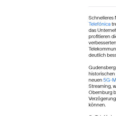
Schnelleres 
Telefónica
tr
das Unterneh
profitieren 
verbesserte
Telekommunik
deutlich bes
Gudensberg l
historischen
neuen
5G-M
Streaming, w
Obernburg b
Verzögerung 
können.