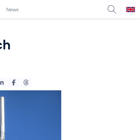
News
ch