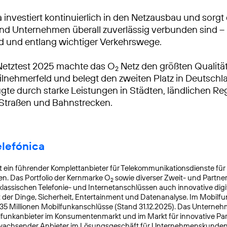
 investiert kontinuierlich in den Netzausbau und sorgt 
 Unternehmen überall zuverlässig verbunden sind – 
d und entlang wichtiger Verkehrswege.
Netztest 2025 machte das O
Netz den größten Qualitä
2
lnehmerfeld und belegt den zweiten Platz in Deutschl
gte durch starke Leistungen in Städten, ländlichen R
 Straßen und Bahnstrecken.
elefónica
t ein führender Komplettanbieter für Telekommunikationsdienste für
. Das Portfolio der Kernmarke O
sowie diverser Zweit- und Partn
2
lassischen Telefonie- und Internetanschlüssen auch innovative digit
t der Dinge, Sicherheit, Entertainment und Datenanalyse. Im Mobilfu
 35 Millionen Mobilfunkanschlüsse (Stand 31.12.2025). Das Unterneh
lfunkanbieter im Konsumentenmarkt und im Markt für innovative Pa
k wachsender Anbieter im Lösungsgeschäft für Unternehmenskunden