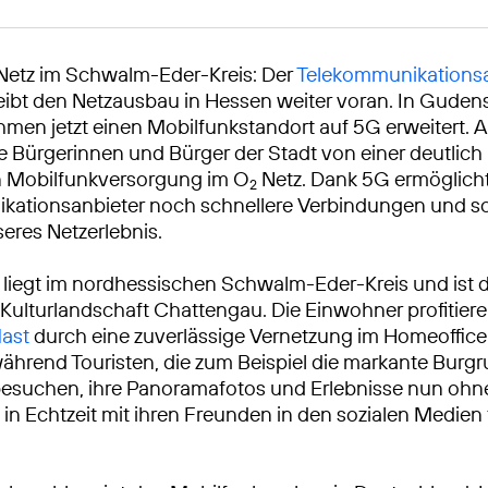
Netz im Schwalm-Eder-Kreis: Der
Telekommunikationsa
eibt den Netzausbau in Hessen weiter voran. In Guden
men jetzt einen Mobilfunkstandort auf 5G erweitert. A
die Bürgerinnen und Bürger der Stadt von einer deutlich
n Mobilfunkversorgung im O
Netz. Dank 5G ermöglicht
2
ationsanbieter noch schnellere Verbindungen und sch
seres Netzerlebnis.
iegt im nordhessischen Schwalm-Eder-Kreis und ist d
 Kulturlandschaft Chattengau. Die Einwohner profitie
ast
durch eine zuverlässige Vernetzung im Homeoffic
ährend Touristen, die zum Beispiel die markante Burgr
esuchen, ihre Panoramafotos und Erlebnisse nun ohn
in Echtzeit mit ihren Freunden in den sozialen Medien 