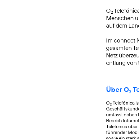
O
Telefónica
2
Menschen und
auf dem Lan
Im connect 
gesamten Tei
Netz überzeu
entlang von
Über O₂ T
O
Telefónica
is
2
Geschäftskunden
umfasst neben k
Bereich Interne
Telefónica über
führender Mobi
sowie ein star