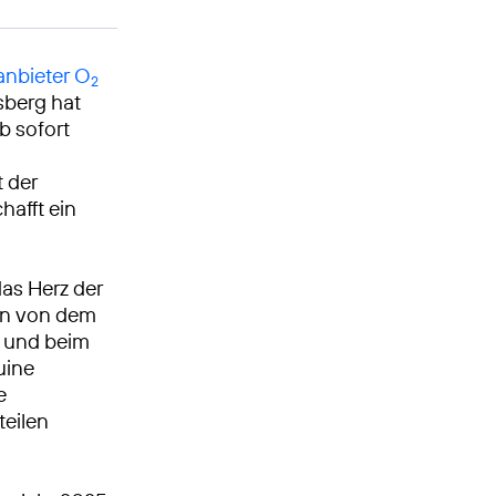
nbieter O
2
sberg hat
b sofort
 der
afft ein
as Herz der
ren von dem
e und beim
uine
e
teilen