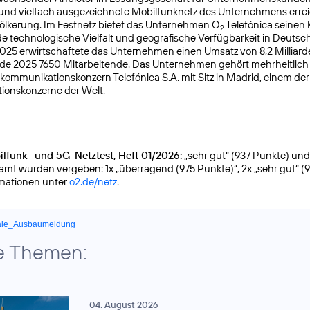
 und vielfach ausgezeichnete Mobilfunknetz des Unternehmens errei
ölkerung. Im Festnetz bietet das Unternehmen O
Telefónica seinen
2
 technologische Vielfalt und geografische Verfügbarkeit in Deutsc
025 erwirtschaftete das Unternehmen einen Umsatz von 8,2 Milliar
nde 2025 7650 Mitarbeitende. Das Unternehmen gehört mehrheitlic
kommuni­kationskonzern Telefónica S.A. mit Sitz in Madrid, einem de
ionskonzerne der Welt.
lfunk- und 5G-Netztest, Heft 01/2026:
„sehr gut“ (937 Punkte) und g
samt wurden vergeben: 1x „überragend (975 Punkte)“, 2x „sehr gut“ (
rmationen unter
o2.de/netz
.
ale_Ausbaumeldung
e Themen:
04. August 2026