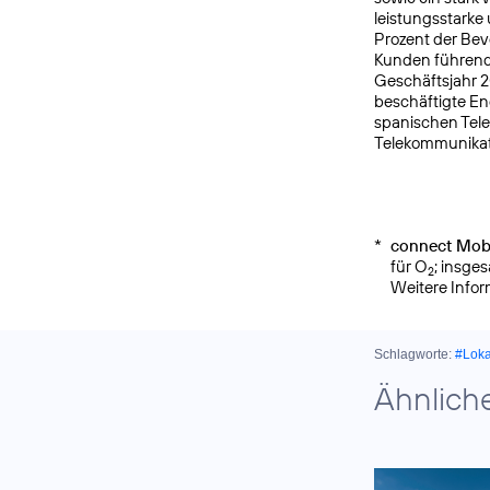
leistungsstarke
Prozent der Bev
Kunden führende
Geschäftsjahr 2
beschäftigte E
spanischen Tele
Telekommunikat
*
connect Mobi
für O
; insge
2
Weitere Info
Schlagworte:
#Lok
Ähnlich