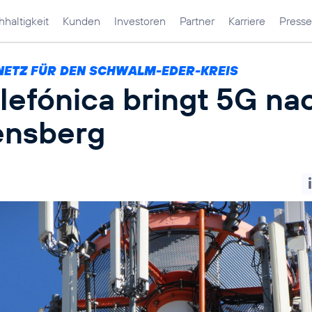
haltigkeit
Kunden
Investoren
Partner
Karriere
Presse
NETZ FÜR DEN SCHWALM-EDER-KREIS
lefónica bringt 5G na
nsberg