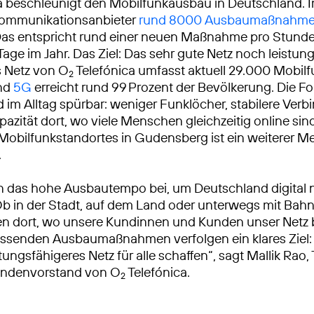
a beschleunigt den Mobilfunkausbau in Deutschland. 
ekommunikationsanbieter
rund 8000 Ausbaumaßnahm
Das entspricht rund einer neuen Maßnahme pro Stunde
Tage im Jahr. Das Ziel: Das sehr gute Netz noch leistun
 Netz von O
Telefónica umfasst aktuell 29.000 Mobilf
2
und
5G
erreicht rund 99 Prozent der Bevölkerung. Die F
 im Alltag spürbar: weniger Funklöcher, stabilere Ver
azität dort, wo viele Menschen gleichzeitig online sind
obilfunkstandortes in Gudensberg ist ein weiterer Me
.
n das hohe Ausbautempo bei, um Deutschland digital 
Ob in der Stadt, auf dem Land oder unterwegs mit Bah
ren dort, wo unsere Kundinnen und Kunden unser Netz
ssenden Ausbaumaßnahmen verfolgen ein klares Ziel: 
tungsfähigeres Netz für alle schaffen“, sagt Mallik Rao
ndenvorstand von O
Telefónica.
2