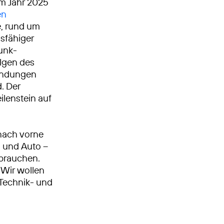
Im Jahr 2025
en
, rund um
gsfähiger
unk­
olgen des
bindungen
. Der
ilenstein auf
nach vorne
n und Auto –
 brauchen.
Wir wollen
, Technik- und