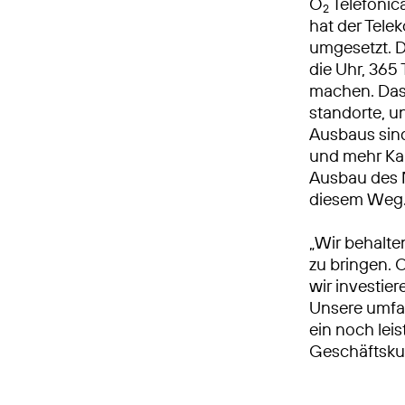
O
Telefónic
2
hat der Tel
umgesetzt. 
die Uhr, 365 
machen. Das
standorte, 
Ausbaus sind
und mehr Kap
Ausbau des M
diesem Weg
„Wir behalte
zu bringen. 
wir investie
Unsere umfa
ein noch leis
Geschäftsku