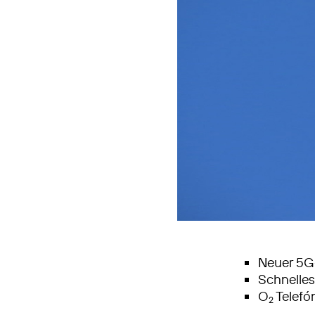
Neuer 5G
Schnelle
O
Telefón
2