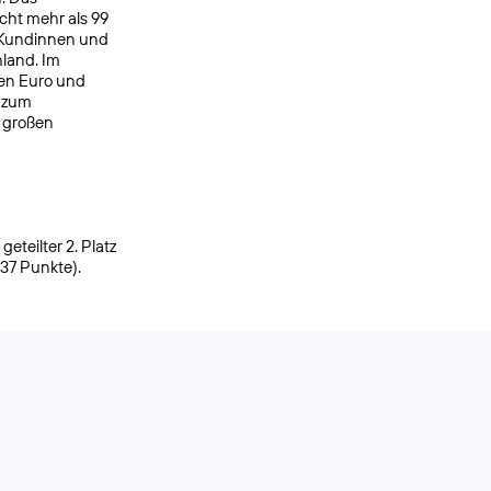
cht mehr als 99
 Kundinnen und
hland. Im
den Euro und
h zum
r großen
eteilter 2. Platz
937 Punkte).