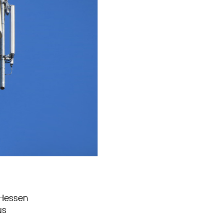
 Hessen
us