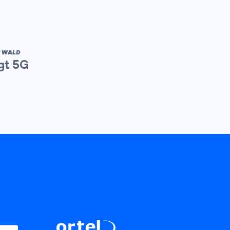
R WALD
gt 5G