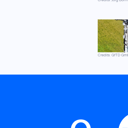
Credits: GfTD G