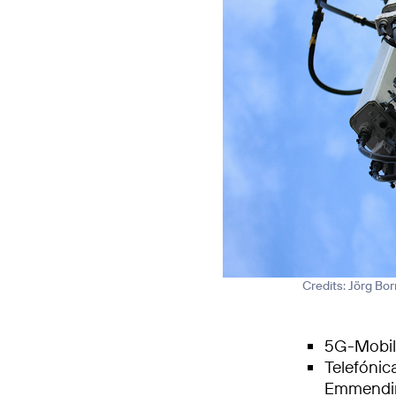
Credits: Jörg Bo
5G-Mobilf
Telefónic
Emmendi