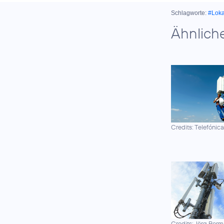
Schlagworte:
#Lok
Ähnlich
Credits: Telefónic
Credits: Jörg Borm