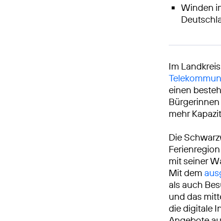
Winden im
Deutschl
Im Landkrei
Telekommuni
einen besteh
Bürgerinnen 
mehr Kapazit
Die Schwarzw
Ferienregion
mit seiner W
Mit dem
aus
als auch Bes
und das mitt
die digitale 
Angebote auc