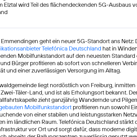
 Elztal wird Teil des flächendeckenden 5G-Ausbaus v
and
s Emmendingen geht ein neuer 5G-Standort ans Netz: 
kationsanbieter Telefónica Deutschland
hat in Winden 
enden Mobilfunkstandort auf den neuesten Standard e
und Bürger profitieren ab sofort von schnelleren Verb
ät und einer zuverlässigen Versorgung im Alltag.
aldgemeinde liegt nordöstlich von Freiburg, inmitten
 Zwei-Täler-Land, und ist als Erholungsort bekannt. De
allfahrtskapelle zieht ganzjährig Wandernde und Pilger
gebauten Mobilfunkstandort
profitieren nun sowohl E
uchende von einer stabilen und leistungsstarken Netz
en im ländlichen Raum. Telefónica Deutschland stärkt d
Infrastruktur vor Ort und sorgt dafür, dass moderne digi
h abseits der Ballungszentren zuverlässig genutzt w