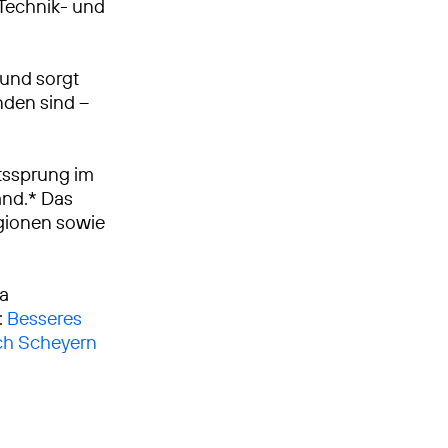
, Technik- und
 und sorgt
nden sind –
tssprung im
and.* Das
egionen sowie
ca
:
Besseres
ach Scheyern