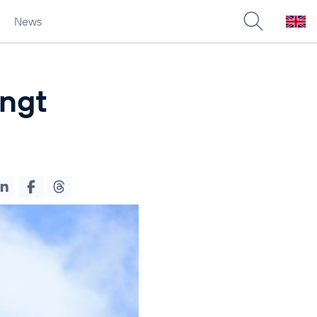
News
ingt