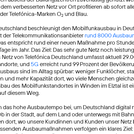
dem verbesserten Netz vor Ort profitieren ab sofort al
der Telefónica-Marken O
und Blau.
2
eutschland beschleunigt den Mobilfunkausbau in Deu
at der Telekommunikationsanbieter
rund 8000 Ausba
Das entspricht rund einer neuen Maßnahme pro Stunde
Tage im Jahr. Das Ziel: Das sehr gute Netz noch leistun
Netz von Telefónica Deutschland umfasst aktuell 29.
andorte, und
5G
erreicht rund 99 Prozent der Bevölkeru
usbaus sind im Alltag spürbar: weniger Funklöcher, sta
 und mehr Kapazität dort, wo viele Menschen gleichze
sbau des Mobilfunkstandortes in Winden im Elztal ist ei
 auf diesem Weg.
n das hohe Ausbautempo bei, um Deutschland digital 
Ob in der Stadt, auf dem Land oder unterwegs mit Bah
ren dort, wo unsere Kundinnen und Kunden unser Netz
ssenden Ausbaumaßnahmen verfolgen ein klares Ziel: 