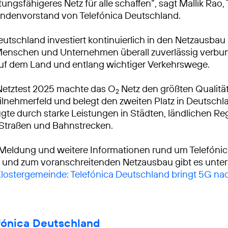
tungsfähigeres Netz für alle schaffen“, sagt Mallik Rao
ndenvorstand von Telefónica Deutschland.
eutschland investiert kontinuierlich in den Netzausbau
Menschen und Unternehmen überall zuverlässig verbu
auf dem Land und entlang wichtiger Verkehrswege.
Netztest 2025 machte das O
Netz den größten Qualitä
2
lnehmerfeld und belegt den zweiten Platz in Deutschl
gte durch starke Leistungen in Städten, ländlichen R
 Straßen und Bahnstrecken.
 Meldung und weitere Informationen rund um Telefóni
 und zum voranschreitenden Netzausbau gibt es unter
 Klostergemeinde: Telefónica Deutschland bringt 5G n
fónica Deutschland