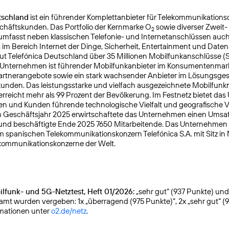
tschland
ist ein führender Komplettanbieter für Telekommunikationsd
chäftskunden. Das Portfolio der Kernmarke O
sowie diverser Zweit-
2
mfasst neben klassischen Telefonie- und Internetanschlüssen auch
s im Bereich Internet der Dinge, Sicherheit, Entertainment und Daten
ut Telefónica Deutschland über 35 Millionen Mobilfunkanschlüsse (
s Unternehmen ist führender Mobilfunkanbieter im Konsumentenmar
Partnerangebote sowie ein stark wachsender Anbieter im Lösungsges
nden. Das leistungsstarke und vielfach ausgezeichnete Mobilfunk
reicht mehr als 99 Prozent der Bevölkerung. Im Festnetz bietet da
n und Kunden führende technologische Vielfalt und geografische Ve
 Geschäftsjahr 2025 erwirtschaftete das Unternehmen einen Umsat
 und beschäftigte Ende 2025 7650 Mitarbeitende. Das Unternehmen
m spanischen Telekommunikationskonzern Telefónica S.A. mit Sitz in
kommunikationskonzerne der Welt.
lfunk- und 5G-Netztest, Heft 01/2026:
„sehr gut“ (937 Punkte) und g
samt wurden vergeben: 1x „überragend (975 Punkte)“, 2x „sehr gut“ (
rmationen unter
o2.de/netz
.