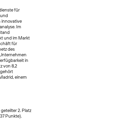
ienste für
 und
 innovative
analyse. Im
Stand
kt und im Markt
chäft für
netz des
s Unternehmen
rfügbarkeit in
z von 8,2
 gehört
 Madrid, einem
eteilter 2. Platz
937 Punkte).