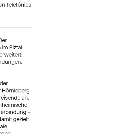
on Telefónica
Der
im Elztal
rweitert.
indungen,
 der
r Hörnleberg
reisende an.
inheimische
verbindung –
amit gezielt
tale
erden