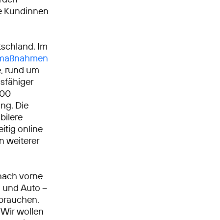
le Kundinnen
tschland. Im
umaßnahmen
, rund um
gsfähiger
000
ng. Die
bilere
itig online
n weiterer
nach vorne
n und Auto –
 brauchen.
Wir wollen