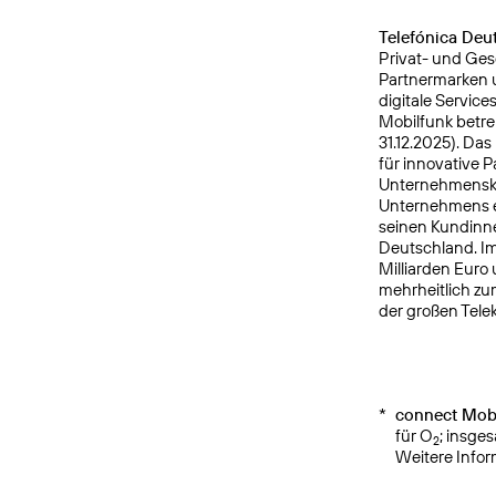
Telefónica Deu
Privat- und Ges
Partnermarken u
digitale Service
Mobilfunk betre
31.12.2025). Da
für innovative 
Unternehmensku
Unternehmens er
seinen Kundinne
Deutschland. Im
Milliarden Euro
mehrheitlich zu
der großen Tele
*
connect Mobi
für O
; insge
2
Weitere Info