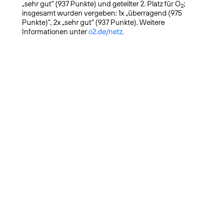
„sehr gut“ (937 Punkte) und geteilter 2. Platz für O
;
2
insgesamt wurden vergeben: 1x „überragend (975
Punkte)“, 2x „sehr gut“ (937 Punkte). Weitere
Informationen unter
o2.de/netz
.