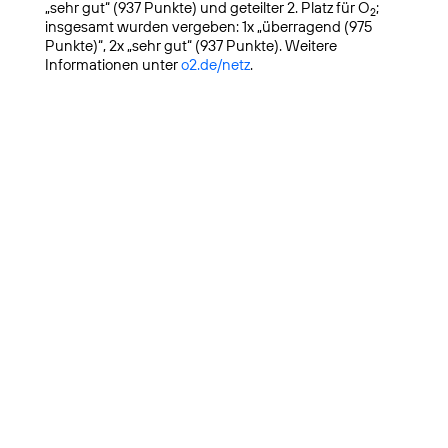
„sehr gut“ (937 Punkte) und geteilter 2. Platz für O
;
2
insgesamt wurden vergeben: 1x „überragend (975
Punkte)“, 2x „sehr gut“ (937 Punkte). Weitere
Informationen unter
o2.de/netz
.