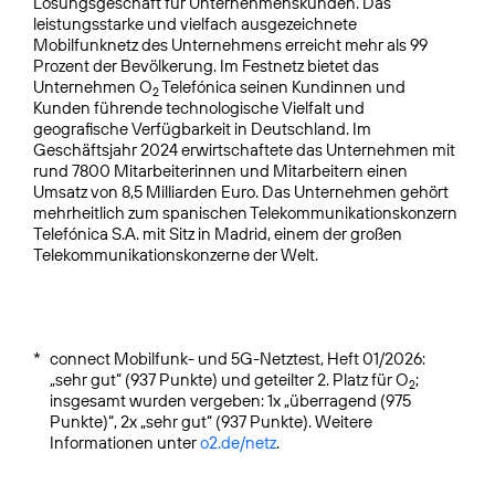
Lösungsgeschäft für Unternehmenskunden. Das
leistungsstarke und vielfach ausgezeichnete
Mobilfunknetz des Unternehmens erreicht mehr als 99
Prozent der Bevölkerung. Im Festnetz bietet das
Unternehmen O
Telefónica seinen Kundinnen und
2
Kunden führende technologische Vielfalt und
geografische Verfügbarkeit in Deutschland. Im
Geschäftsjahr 2024 erwirtschaftete das Unternehmen mit
rund 7800 Mitarbeiterinnen und Mitarbeitern einen
Umsatz von 8,5 Milliarden Euro. Das Unternehmen gehört
mehrheitlich zum spanischen Telekommunikationskonzern
Telefónica S.A. mit Sitz in Madrid, einem der großen
Telekommunikationskonzerne der Welt.
*
connect Mobilfunk- und 5G-Netztest, Heft 01/2026:
„sehr gut“ (937 Punkte) und geteilter 2. Platz für O
;
2
insgesamt wurden vergeben: 1x „überragend (975
Punkte)“, 2x „sehr gut“ (937 Punkte). Weitere
Informationen unter
o2.de/netz
.