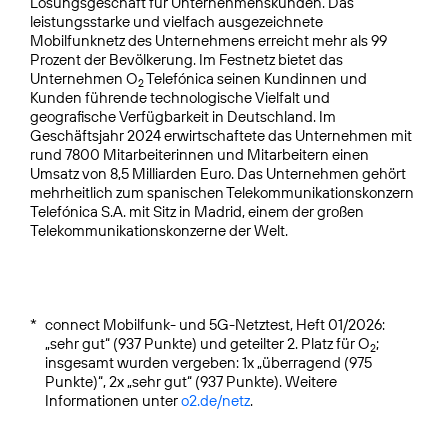
Lösungsgeschäft für Unternehmenskunden. Das
leistungsstarke und vielfach ausgezeichnete
Mobilfunknetz des Unternehmens erreicht mehr als 99
Prozent der Bevölkerung. Im Festnetz bietet das
Unternehmen O
Telefónica seinen Kundinnen und
2
Kunden führende technologische Vielfalt und
geografische Verfügbarkeit in Deutschland. Im
Geschäftsjahr 2024 erwirtschaftete das Unternehmen mit
rund 7800 Mitarbeiterinnen und Mitarbeitern einen
Umsatz von 8,5 Milliarden Euro. Das Unternehmen gehört
mehrheitlich zum spanischen Telekommunikationskonzern
Telefónica S.A. mit Sitz in Madrid, einem der großen
Telekommunikationskonzerne der Welt.
*
connect Mobilfunk- und 5G-Netztest, Heft 01/2026:
„sehr gut“ (937 Punkte) und geteilter 2. Platz für O
;
2
insgesamt wurden vergeben: 1x „überragend (975
Punkte)“, 2x „sehr gut“ (937 Punkte). Weitere
Informationen unter
o2.de/netz
.