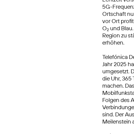
5G-Frequenz 
Ortschaft n
vor Ort prof
O
und Blau. 
2
Region zu st
erhöhen.
Telefónica D
Jahr 2025 h
umgesetzt. 
die Uhr, 365 
machen. Das 
Mobilfunkst
Folgen des A
Verbindungen
sind. Der Au
Meilenstein