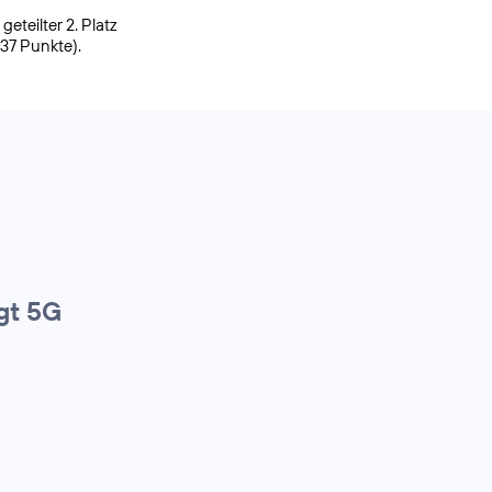
eteilter 2. Platz
937 Punkte).
gt 5G