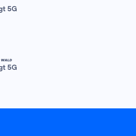
gt 5G
R WALD
gt 5G