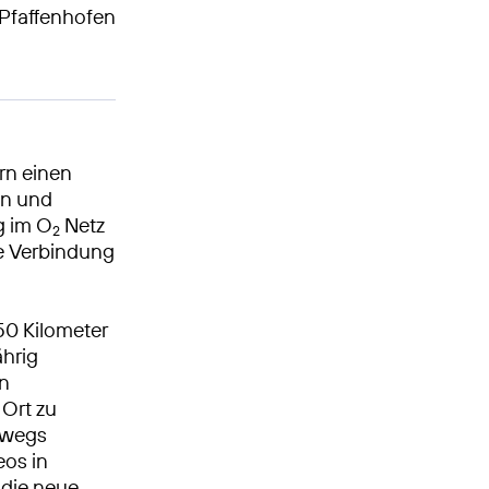
s Pfaffenhofen
rn einen
en und
g im O
Netz
2
le Verbindung
 50 Kilometer
ährig
en
 Ort zu
rwegs
eos in
 die neue