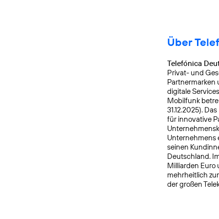
Über Tele
Telefónica Deu
Privat- und Ges
Partnermarken u
digitale Service
Mobilfunk betre
31.12.2025). Da
für innovative 
Unternehmensku
Unternehmens er
seinen Kundinne
Deutschland. Im
Milliarden Euro
mehrheitlich zu
der großen Tele