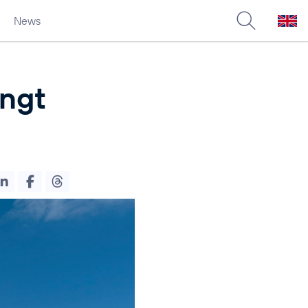
News
ingt