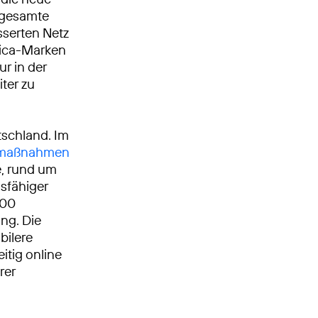
 gesamte
serten Netz
ónica-Marken
ur in der
ter zu
tschland. Im
umaßnahmen
, rund um
gsfähiger
000
ng. Die
bilere
itig online
rer