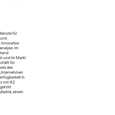
ienste für
 und
 innovative
analyse. Im
Stand
kt und im Markt
chäft für
netz des
s Unternehmen
rfügbarkeit in
z von 8,2
 gehört
 Madrid, einem