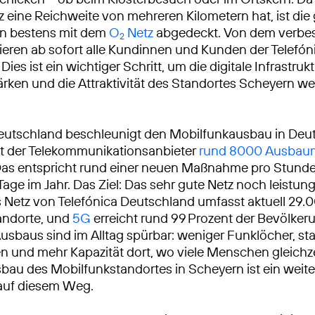
eine Reichweite von mehreren Kilometern hat, ist die
un bestens mit dem
O
Netz
abgedeckt. Von dem verbes
2
itieren ab sofort alle Kundinnen und Kunden der Telef
Dies ist ein wichtiger Schritt, um die digitale Infrastrukt
ärken und die Attraktivität des Standortes Scheyern wei
eutschland beschleunigt den Mobilfunkausbau in Deu
at der Telekommunikationsanbieter
rund 8000 Ausba
Das entspricht rund einer neuen Maßnahme pro Stunde
Tage im Jahr. Das Ziel: Das sehr gute Netz noch leistun
Netz von Telefónica Deutschland umfasst aktuell 29.
andorte, und
5G
erreicht rund 99 Prozent der Bevölkeru
usbaus sind im Alltag spürbar: weniger Funklöcher, sta
 und mehr Kapazität dort, wo viele Menschen gleichze
sbau des Mobilfunkstandortes in Scheyern ist ein weite
 auf diesem Weg.