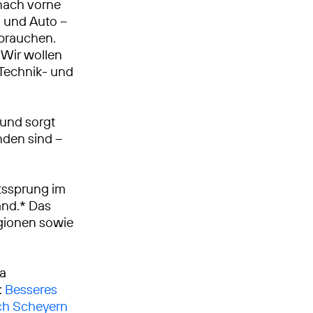
nach vorne
n und Auto –
 brauchen.
Wir wollen
, Technik- und
 und sorgt
nden sind –
tssprung im
and.* Das
egionen sowie
ca
:
Besseres
ach Scheyern