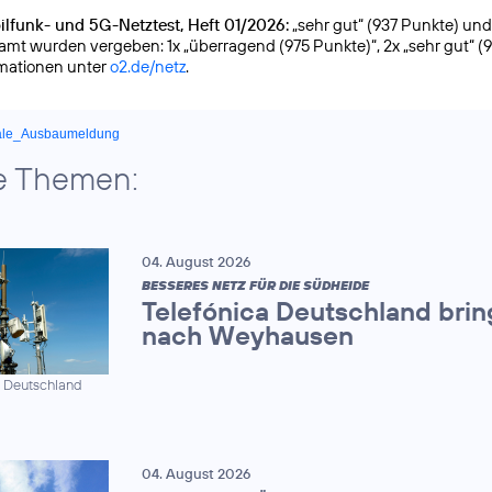
lfunk- und 5G-Netztest, Heft 01/2026:
„sehr gut“ (937 Punkte) und g
samt wurden vergeben: 1x „überragend (975 Punkte)“, 2x „sehr gut“ (
rmationen unter
o2.de/netz
.
ale_Ausbaumeldung
e Themen:
04. August 2026
BESSERES NETZ FÜR DIE SÜDHEIDE
Telefónica Deutschland brin
nach Weyhausen
a Deutschland
04. August 2026