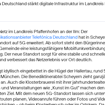
a Deutschland stärkt digitale Infrastruktur im Landkrei
Netz im Landkreis Pfaffenhofen an der Ilm: Der
kationsanbieter Telefónica Deutschland
hat in Scheye
ndort auf 5G erweitert. Ab sofort steht den Bürgerinn
 Gemeinde eine leistungsfähigere Mobilfunkverbindun
g. Der neue Standort sorgt für eine stabile und schnel
nd verbessert das Netzerlebnis vor Ort deutlich.
t idyllisch eingebettet in die Hügel der Hallertau, rund
 München. Die Benediktinerabtei Scheyern zieht ganzj
n. Auch die Klosterbrauerei mit ihrer jahrhundertealt
n und Veranstaltungen wie „Kunst im Gut" machen den
ten Ziel. Mit dem neuen 5G-Standort lassen sich unte
outen planen, Videoanrufe führen oder Fotos und Vid
schicken – ob beim Klosterbesuch oder im Ortskern. Da