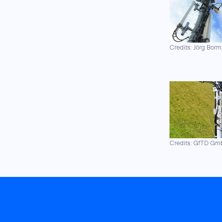
Credits: Jörg Borm
Credits: GfTD G