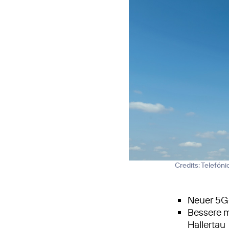
Credits: Telefón
Neuer 5G
Bessere m
Hallertau