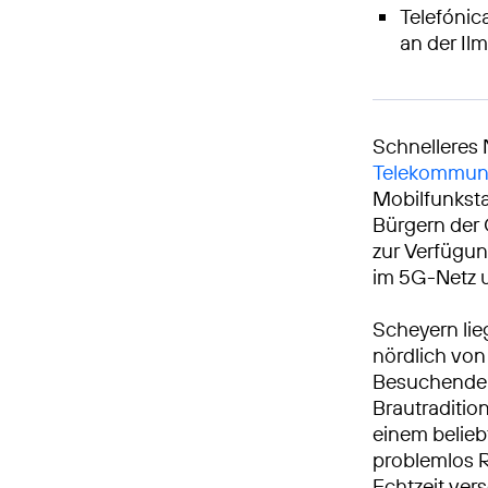
Telefónic
an der Ilm
Schnelleres 
Telekommuni
Mobilfunksta
Bürgern der
zur Verfügun
im 5G-Netz u
Scheyern lieg
nördlich von
Besuchende a
Brautraditio
einem belieb
problemlos R
Echtzeit ver