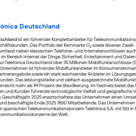
fónica Deutschland
tschland
ist ein führender Komplettanbieter für Telekommunikationsd
chäftskunden. Das Portfolio der Kernmarke O
sowie diverser Zweit-
2
mfasst neben klassischen Telefonie- und Internetanschlüssen auch
s im Bereich Internet der Dinge, Sicherheit, Entertainment und Daten
ut Telefónica Deutschland über 35 Millionen Mobilfunkanschlüsse (
s Unternehmen ist führender Mobilfunkanbieter im Konsumentenmar
Partnerangebote sowie ein stark wachsender Anbieter im Lösungsges
nden. Das leistungsstarke und vielfach ausgezeichnete Mobilfunk
reicht mehr als 99 Prozent der Bevölkerung. Im Festnetz bietet da
n und Kunden führende technologische Vielfalt und geografische Ve
 Geschäftsjahr 2025 erwirtschaftete das Unternehmen einen Umsat
 und beschäftigte Ende 2025 7650 Mitarbeitende. Das Unternehmen
m spanischen Telekommunikationskonzern Telefónica S.A. mit Sitz in
kommunikationskonzerne der Welt.