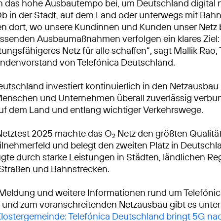
n das hohe Ausbautempo bei, um Deutschland digital 
Ob in der Stadt, auf dem Land oder unterwegs mit Bah
ren dort, wo unsere Kundinnen und Kunden unser Netz
ssenden Ausbaumaßnahmen verfolgen ein klares Ziel: 
tungsfähigeres Netz für alle schaffen“, sagt Mallik Rao
ndenvorstand von Telefónica Deutschland.
eutschland investiert kontinuierlich in den Netzausbau
Menschen und Unternehmen überall zuverlässig verbu
auf dem Land und entlang wichtiger Verkehrswege.
Netztest 2025 machte das O
Netz den größten Qualitä
2
lnehmerfeld und belegt den zweiten Platz in Deutschl
gte durch starke Leistungen in Städten, ländlichen R
 Straßen und Bahnstrecken.
 Meldung und weitere Informationen rund um Telefóni
 und zum voranschreitenden Netzausbau gibt es unter
 Klostergemeinde: Telefónica Deutschland bringt 5G n