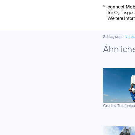
*
connect Mobi
für O
; insge
2
Weitere Info
Schlagworte:
#Lok
Ähnlich
Credits: Telefónic