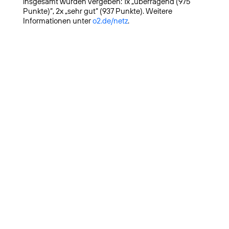
insgesamt wurden vergeben: 1x „überragend (975
Punkte)“, 2x „sehr gut“ (937 Punkte). Weitere
Informationen unter
o2.de/netz
.