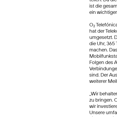
ist die gesa
ein wichtiger
O
Telefónic
2
hat der Tel
umgesetzt. 
die Uhr, 365 
machen. Das
Mobilfunkst
Folgen des A
Verbindungen
sind. Der Au
weiterer Mei
„Wir behalte
zu bringen. 
wir investie
Unsere umfa