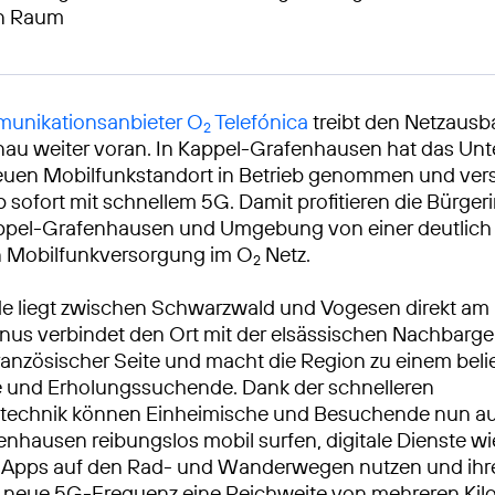
en Raum
unikationsanbieter O
Telefónica
treibt den Netzausba
2
nau weiter voran. In Kappel-Grafenhausen hat das U
neuen Mobilfunkstandort in Betrieb genommen und vers
sofort mit schnellem 5G. Damit profitieren die Bürge
appel-Grafenhausen und Umgebung von einer deutlich
n Mobilfunkversorgung im O
Netz.
2
 liegt zwischen Schwarzwald und Vogesen direkt am 
nus verbindet den Ort mit der elsässischen Nachbarg
ranzösischer Seite und macht die Region zu einem belie
 und Erholungssuchende. Dank der schnelleren
technik können Einheimische und Besuchende nun au
nhausen reibungslos mobil surfen, digitale Dienste wi
-Apps auf den Rad- und Wanderwegen nutzen und ihre
ie neue 5G-Frequenz eine Reichweite von mehreren Kil