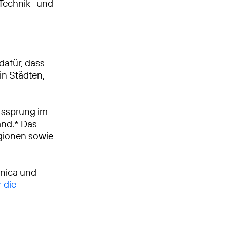
, Technik- und
dafür, dass
in Städten,
tssprung im
and.* Das
egionen sowie
ónica und
 die