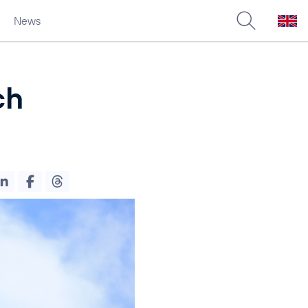
News
ch