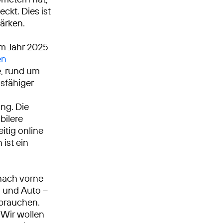
ckt. Dies ist
tärken.
Im Jahr 2025
en
, rund um
gsfähiger
ng. Die
bilere
itig online
ist ein
nach vorne
n und Auto –
 brauchen.
Wir wollen