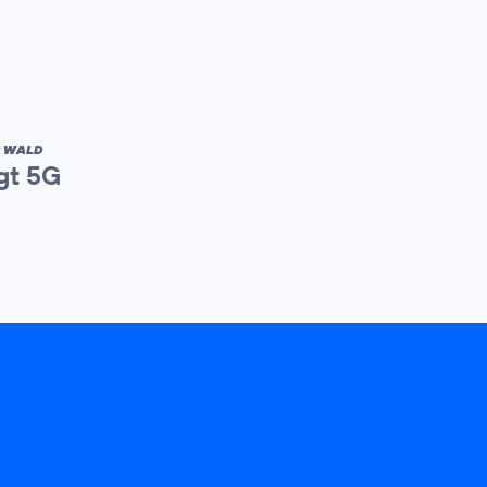
R WALD
gt 5G