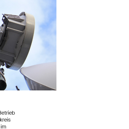
etrieb
kreis
 im