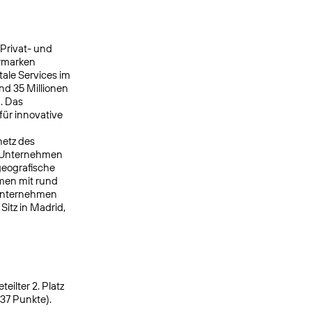
 Privat- und
ermarken
ale Services im
nd 35 Millionen
. Das
ür innovative
netz des
s Unternehmen
geografische
men mit rund
 Unternehmen
itz in Madrid,
ilter 2. Platz
937 Punkte).