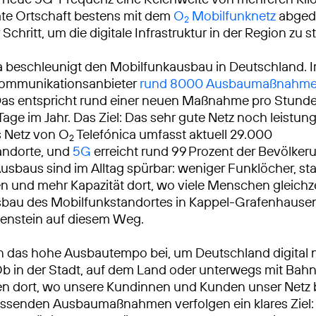
mte Ortschaft bestens mit dem
O
Mobilfunknetz
abgede
2
 Schritt, um die digitale Infrastruktur in der Region zu s
a beschleunigt den Mobilfunkausbau in Deutschland. 
ekommunikationsanbieter
rund 8000 Ausbaumaßnahm
Das entspricht rund einer neuen Maßnahme pro Stunde
Tage im Jahr. Das Ziel: Das sehr gute Netz noch leistun
 Netz von O
Telefónica umfasst aktuell 29.000
2
andorte, und
5G
erreicht rund 99 Prozent der Bevölkeru
usbaus sind im Alltag spürbar: weniger Funklöcher, sta
 und mehr Kapazität dort, wo viele Menschen gleichze
sbau des Mobilfunkstandortes in Kappel-Grafenhausen 
lenstein auf diesem Weg.
n das hohe Ausbautempo bei, um Deutschland digital 
Ob in der Stadt, auf dem Land oder unterwegs mit Bah
ren dort, wo unsere Kundinnen und Kunden unser Netz
ssenden Ausbaumaßnahmen verfolgen ein klares Ziel: 