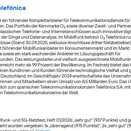
elefónica
t ein führender Komplettanbieter für Telekommunikationsdienste für
. Das Portfolio der Kernmarke O
sowie diverser Zweit- und Partn
2
lassischen Telefonie- und Internetanschlüssen auch innovative digit
t der Dinge und Datenanalyse. Im Mobilfunk betreut O
Telefónica ru
2
üsse (Stand 30.09.2025, exklusive Anschlüsse dritter Netzbetreiber)
t führender Mobilfunkanbieter im Konsumentenmarkt und im Markt f
 sowie ein stark wachsender Anbieter im Lösungsgeschäft für
nden. Das leistungsstarke und vielfach ausgezeichnete Mobilfunk
reicht mehr als 99 Prozent der Bevölkerung. Im Festnetz bietet da
einen Kundinnen und Kunden führende technologische Vielfalt und 
n Deutschland. Im Geschäftsjahr 2024 erwirtschaftete das Unterneh
rinnen und Mitarbeitern einen Umsatz von 8,5 Milliarden Euro. Das
lich zum spanischen Telekommunikationskonzern Telefónica S.A. mit S
en Telekommunikationskonzerne der Welt.
funk- und 5G-Netztest, Heft 01/2026: „sehr gut“ (937 Punkte) und gete
samt wurden vergeben: 1x „überragend (975 Punkte)“, 2x „sehr gut“ (