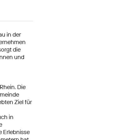
u in der
nternehmen
orgt die
rinnen und
Rhein. Die
emeinde
bten Ziel für
ch in
e
 Erlebnisse
ometern hat,