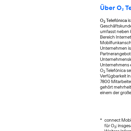
Über O₂ T
O
Telefónica
is
2
Geschäftskunden
umfasst neben k
Bereich Interne
Mobilfunkanschl
Unternehmen is
Partnerangebote
Unternehmensku
Unternehmens er
O
Telefónica s
2
Verfügbarkeit i
7800 Mitarbeite
gehört mehrheit
einem der groß
*
connect Mobil
für O
; insge
2