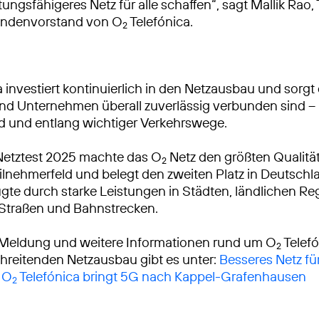
tungsfähigeres Netz für alle schaffen“, sagt Mallik Rao
ndenvorstand von O
Telefónica.
2
 investiert kontinuierlich in den Netzausbau und sorgt 
 Unternehmen überall zuverlässig verbunden sind – 
d und entlang wichtiger Verkehrswege.
Netztest 2025 machte das O
Netz den größten Qualitä
2
lnehmerfeld und belegt den zweiten Platz in Deutschl
gte durch starke Leistungen in Städten, ländlichen R
 Straßen und Bahnstrecken.
 Meldung und weitere Informationen rund um O
Telef
2
reitenden Netzausbau gibt es unter:
Besseres Netz für
 O
Telefónica bringt 5G nach Kappel-Grafenhausen
2