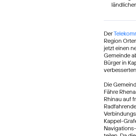
ländlich
Der
Telekomm
Region Orte
jetzt einen 
Gemeinde ab 
Bürger in K
verbesserte
Die Gemeinde
Fähre Rhena
Rhinau auf f
Radfahrende
Verbindungs
Kappel-Grafe
Navigations
teilen. Da d