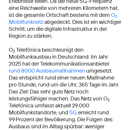
Erlebnisse teilen. Da die neue 5G-Frequenz
eine Reichweite von mehreren Kilometern hat,
ist die gesamte Ortschaft bestens mit dem
O
2
Mobilfunknetz
abgedeckt. Dies ist ein wichtiger
Schritt, um die digitale Infrastruktur in der
Region zu stärken.
O
Telefónica beschleunigt den
2
Mobilfunkausbau in Deutschland. Im Jahr
2025 hat der Telekommunikationsanbieter
rund 8000 Ausbaumaßnahmen
umgesetzt.
Das entspricht rund einer neuen Maßnahme
pro Stunde, rund um die Uhr, 365 Tage im Jahr.
Das Ziel: Das sehr gute Netz noch
leistungsfähiger machen. Das Netz von O
2
Telefónica umfasst aktuell 29.000
Mobilfunkstandorte, und
5G
erreicht rund
99 Prozent der Bevölkerung. Die Folgen des
Ausbaus sind im Alltag spürbar: weniger